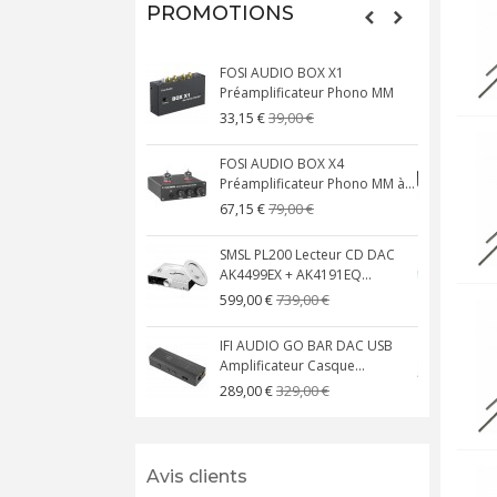
PROMOTIONS
FOSI AUDIO BOX X1
Préamplificateur Phono MM
X
39,00 €
33,15 €
FOSI AUDIO BOX X4
Préamplificateur Phono MM à...
M
79,00 €
67,15 €
SMSL PL200 Lecteur CD DAC
AK4499EX + AK4191EQ...
A
739,00 €
599,00 €
IFI AUDIO GO BAR DAC USB
Amplificateur Casque...
A
329,00 €
289,00 €
Avis clients