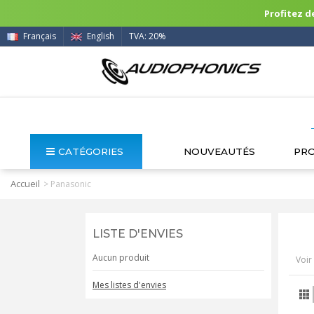
Profitez de
Français
English
TVA: 20%
CATÉGORIES
NOUVEAUTÉS
PR
Accueil
>
Panasonic
LISTE D'ENVIES
Aucun produit
Voir 
Mes listes d'envies