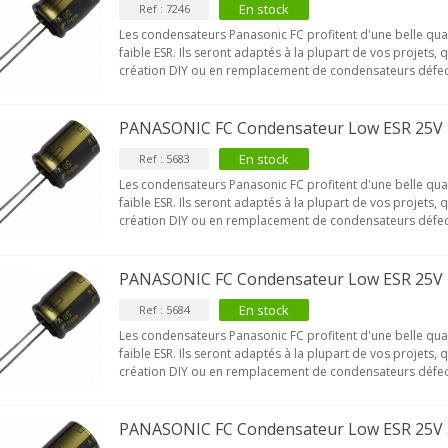
En stock
Ref : 7246
Les condensateurs Panasonic FC profitent d'une belle qua
faible ESR. Ils seront adaptés à la plupart de vos projets, 
NEUTRIK NC3FXX Connecteur
création DIY ou en remplacement de condensateurs défec
LR Femelle 3 Pôles...
4,95 €
4,30 €
PANASONIC FC Condensateur Low ESR 25V
[GRADE B] DAYTON AUDIO
En stock
Ref : 5683
KSX4 Enceinte Subwoofer...
Les condensateurs Panasonic FC profitent d'une belle qua
179,90 €
149,00 €
faible ESR. Ils seront adaptés à la plupart de vos projets, 
création DIY ou en remplacement de condensateurs défec
AUDIOPHONICS DA-S250NC
mplificateur Intégré...
649,00 €
579,00 €
PANASONIC FC Condensateur Low ESR 25V
En stock
Ref : 5684
FOSI AUDIO CA30
mplificateur 4 Voies pour...
Les condensateurs Panasonic FC profitent d'une belle qua
159,99 €
135,99 €
faible ESR. Ils seront adaptés à la plupart de vos projets, 
création DIY ou en remplacement de condensateurs défec
PANASONIC FC Condensateur Low ESR 25V