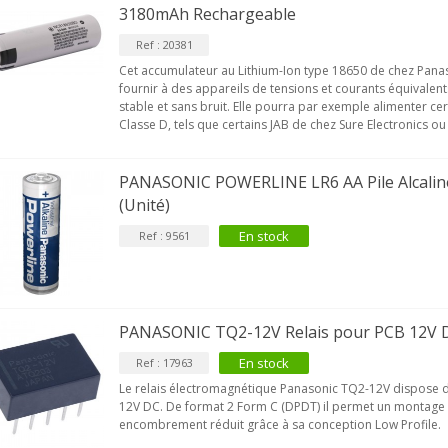
3180mAh Rechargeable
Ref : 20381
Cet accumulateur au Lithium-Ion type 18650 de chez Panas
fournir à des appareils de tensions et courants équivalen
stable et sans bruit. Elle pourra par exemple alimenter cer
Classe D, tels que certains JAB de chez Sure Electronics ou 
PANASONIC POWERLINE LR6 AA Pile Alcalin
(Unité)
En stock
Ref : 9561
PANASONIC TQ2-12V Relais pour PCB 12V 
En stock
Ref : 17963
Le relais électromagnétique Panasonic TQ2-12V dispose 
12V DC. De format 2 Form C (DPDT) il permet un montage 
encombrement réduit grâce à sa conception Low Profile.