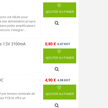
AJOUTER AU PANIER
onic est idéale pour
ts une alimentation propre,
tains petits amplificateurs
encore s'intégrer...
e 1.5V 3100mA
0,80 €
0,67 €HT
AJOUTER AU PANIER
DC
4,90 €
4,08 €HT
d'une tension nominale de
AJOUTER AU PANIER
sur PCB et offre un