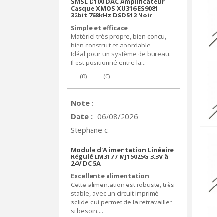
SMSL D100 DAC Amplificateur
Casque XMOS XU316 ES9081
32bit 768kHz DSD512 Noir
Simple et efficace
Matériel très propre, bien conçu,
bien construit et abordable.
Idéal pour un système de bureau.
Il est positionné entre la...
(
0
)
(
0
)
Note :
Date :
06/08/2026
Stephane c.
Module d'Alimentation Linéaire
Régulé LM317 / MJ15025G 3.3V à
24V DC 5A
Excellente alimentation
Cette alimentation est robuste, très
stable, avec un circuit imprimé
solide qui permet de la retravailler
si besoin....