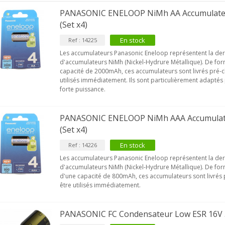
PANASONIC ENELOOP NiMh AA Accumulate
(Set x4)
En stock
Ref : 14225
VIABLUE T8 5PIN Connecteur
IN Phono 5 Pins...
Les accumulateurs Panasonic Eneloop représentent la der
d'accumulateurs NiMh (Nickel-Hydrure Métallique). De for
9,90 €
capacité de 2000mAh, ces accumulateurs sont livrés pré-c
utilisés immédiatement. Ils sont particulièrement adaptés 
IABLUE T8 Borniers Enceinte
forte puissance.
uivre +...
19,90 €
PANASONIC ENELOOP NiMh AAA Accumulat
VIABLUE EPC-4 T8 STEREO
(Set x4)
MALL Câble Jack 3.5mm...
En stock
34,90 €
Ref : 14226
Les accumulateurs Panasonic Eneloop représentent la der
VIABLUE NF-S1 T8 Câble de
d'accumulateurs NiMh (Nickel-Hydrure Métallique). De fo
odulation Jack 3.5mm...
d'une capacité de 800mAh, ces accumulateurs sont livrés
être utilisés immédiatement.
77,90 €
PANASONIC FC Condensateur Low ESR 16V