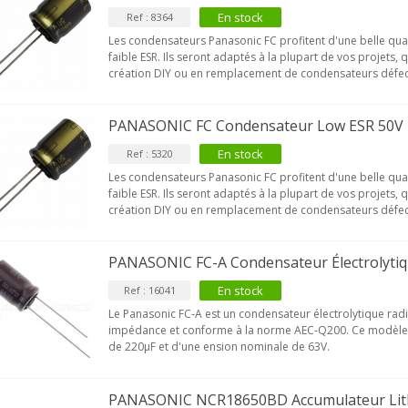
En stock
Ref : 8364
Les condensateurs Panasonic FC profitent d'une belle qua
faible ESR. Ils seront adaptés à la plupart de vos projets, 
création DIY ou en remplacement de condensateurs défec
PANASONIC FC Condensateur Low ESR 50V
En stock
Ref : 5320
Les condensateurs Panasonic FC profitent d'une belle qua
faible ESR. Ils seront adaptés à la plupart de vos projets, 
création DIY ou en remplacement de condensateurs défec
PANASONIC FC-A Condensateur Électrolytiq
En stock
Ref : 16041
Le Panasonic FC-A est un condensateur électrolytique radi
impédance et conforme à la norme AEC-Q200. Ce modèle 
de 220µF et d'une ension nominale de 63V.
PANASONIC NCR18650BD Accumulateur Lith