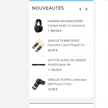
NOUVEAUTÉS
HIFIMAN HE6 REMASTERED
Casque Audio Circumaural...
D
1 969,00 €
5
VIABLUE T8 MINI SPADE
V
Fourches Cuivre Plaqué Or...
C
46,90 €
1
DAYTON AUDIO SA1000DSP
Amplificateur de...
S
1 199,00 €
1
VIABLUE T8 5PIN Connecteur
DIN Phono 5 Pins...
M
79,90 €
1