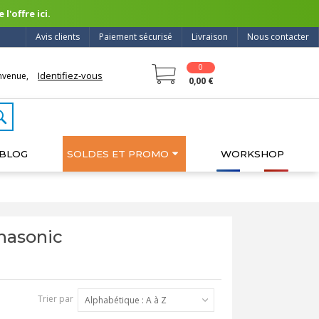
l'offre ici.
Avis clients
Paiement sécurisé
Livraison
Nous contacter
0
Identifiez-vous
nvenue,
0,00 €
BLOG
SOLDES ET PROMO
WORKSHOP
anasonic
Trier par
Alphabétique : A à Z