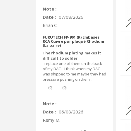
Note :
Date :
07/08/2026
Brian C.
FURUTECH FP-901 (R) Embases
RCA Cuivre pur plaqué Rhodium
(La paire)
The rhodium plating makes it
difficult to solder
I replace one of them on the back
of my DAC... I think when my DAC
was shipped to me maybe they had
pressure pushing on them...
(
0
)
(
0
)
Note :
Date :
06/08/2026
Remy M.