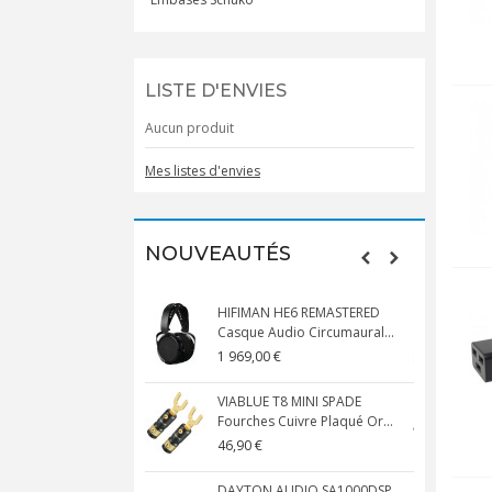
LISTE D'ENVIES
Aucun produit
Mes listes d'envies
NOUVEAUTÉS
HIFIMAN HE6 REMASTERED
Casque Audio Circumaural...
D
1 969,00 €
5
VIABLUE T8 MINI SPADE
V
Fourches Cuivre Plaqué Or...
C
46,90 €
1
DAYTON AUDIO SA1000DSP