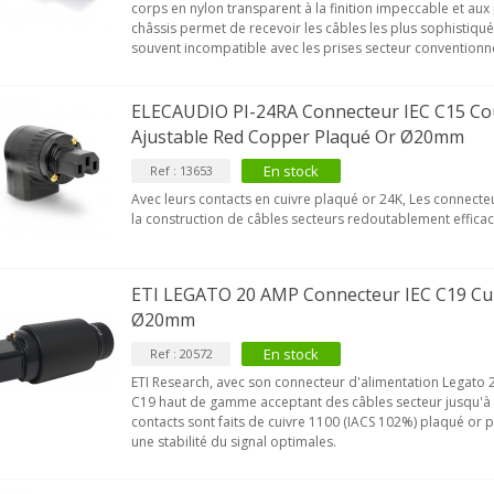
corps en nylon transparent à la finition impeccable et aux
châssis permet de recevoir les câbles les plus sophistiqu
souvent incompatible avec les prises secteur conventionne
ELECAUDIO PI-24RA Connecteur IEC C15 Cou
Ajustable Red Copper Plaqué Or Ø20mm
En stock
Ref : 13653
Avec leurs contacts en cuivre plaqué or 24K, Les connecte
la construction de câbles secteurs redoutablement efficac
ETI LEGATO 20 AMP Connecteur IEC C19 Cui
VIABLUE T8 5PIN Connecteur
Ø20mm
IN Phono 5 Pins...
En stock
Ref : 20572
9,90 €
ETI Research, avec son connecteur d'alimentation Legato
C19 haut de gamme acceptant des câbles secteur jusqu'
IABLUE T8 Borniers Enceinte
contacts sont faits de cuivre 1100 (IACS 102%) plaqué or 
uivre +...
une stabilité du signal optimales.
19,90 €
VIABLUE EPC-4 T8 STEREO