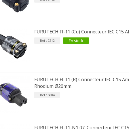
649,00 €
579,00 €
FOSI AUDIO CA30
mplificateur 4 Voies pour...
159,99 €
135,99 €
FURUTECH FI-11 (Cu) Connecteur IEC C15 
En stock
Ref : 2212
FURUTECH FI-11 (R) Connecteur IEC C15 Am
Rhodium Ø20mm
Ref : 5884
FURUTECH FI-11-N1 (G) Connecteur IEC C15