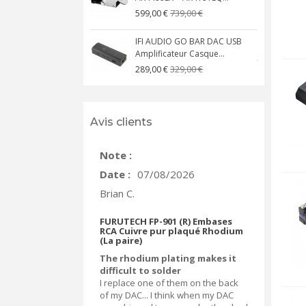
739,00 €
599,00 €
IFI AUDIO GO BAR DAC USB
Amplificateur Casque...
A
329,00 €
289,00 €
Avis clients
Note :
Date :
07/08/2026
Brian C.
FURUTECH FP-901 (R) Embases
RCA Cuivre pur plaqué Rhodium
(La paire)
The rhodium plating makes it
difficult to solder
I replace one of them on the back
of my DAC... I think when my DAC