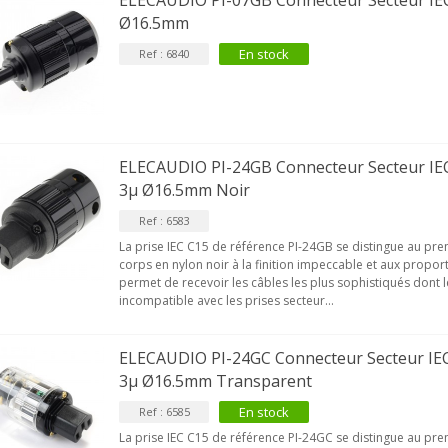
ELECAUDIO PI-07GB Connecteur Secteur IEC
Ø16.5mm
En stock
Ref : 6840
ELECAUDIO PI-24GB Connecteur Secteur IEC
3µ Ø16.5mm Noir
Ref : 6583
La prise IEC C15 de référence PI-24GB se distingue au pr
corps en nylon noir à la finition impeccable et aux propor
permet de recevoir les câbles les plus sophistiqués dont 
incompatible avec les prises secteur...
ELECAUDIO PI-24GC Connecteur Secteur IEC
3µ Ø16.5mm Transparent
En stock
Ref : 6585
La prise IEC C15 de référence PI-24GC se distingue au pr