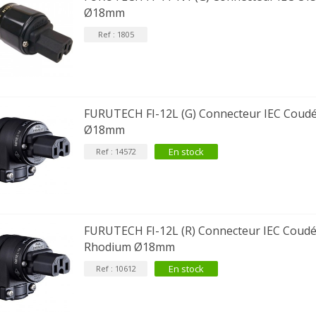
Ø18mm
Ref : 1805
FURUTECH FI-12L (G) Connecteur IEC Coudé
Ø18mm
En stock
Ref : 14572
FURUTECH FI-12L (R) Connecteur IEC Coudé
Rhodium Ø18mm
En stock
Ref : 10612