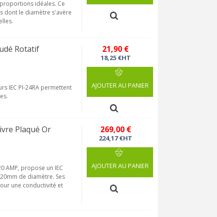
 proportions idéales. Ce
és dont le diamètre s'avère
lles.
dé Rotatif
21,90 €
18,25 €HT
AJOUTER AU PANIER
urs IEC PI-24RA permettent
es.
vre Plaqué Or
269,00 €
224,17 €HT
AJOUTER AU PANIER
 20 AMP, propose un IEC
à 20mm de diamètre. Ses
pour une conductivité et