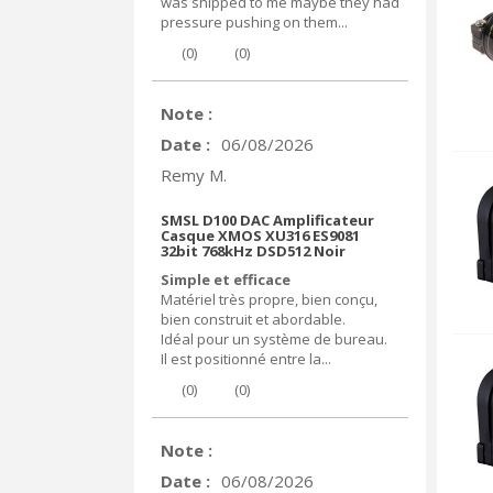
was shipped to me maybe they had
pressure pushing on them...
(
0
)
(
0
)
Note :
Date :
06/08/2026
Remy M.
SMSL D100 DAC Amplificateur
Casque XMOS XU316 ES9081
32bit 768kHz DSD512 Noir
Simple et efficace
Matériel très propre, bien conçu,
bien construit et abordable.
Idéal pour un système de bureau.
Il est positionné entre la...
(
0
)
(
0
)
Note :
Date :
06/08/2026