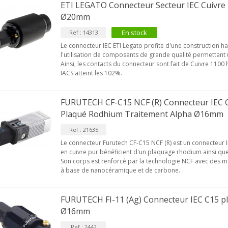
ETI LEGATO Connecteur Secteur IEC Cuivre
MALL Câble Jack 3.5mm...
Ø20mm
34,90 €
En stock
Ref : 14313
VIABLUE NF-S1 T8 Câble de
Le connecteur IEC ETI Legato profite d'une construction 
odulation Jack 3.5mm...
l'utilisation de composants de grande qualité permettant 
77,90 €
Ainsi, les contacts du connecteur sont fait de Cuivre 1100 
IACS atteint les 102%.
FURUTECH CF-C15 NCF (R) Connecteur IEC 
Plaqué Rodhium Traitement Alpha Ø16mm
Ref : 21635
NEUTRIK NC3FXX Connecteur
Le connecteur Furutech CF-C15 NCF (R) est un connecteur 
LR Femelle 3 Pôles...
en cuivre pur bénéficient d'un plaquage rhodium ainsi que
4,95 €
4,30 €
Son corps est renforcé par la technologie NCF avec des 
à base de nanocéramique et de carbone.
[GRADE B] DAYTON AUDIO
KSX4 Enceinte Subwoofer...
179,90 €
149,00 €
FURUTECH FI-11 (Ag) Connecteur IEC C15 p
Ø16mm
AUDIOPHONICS DA-S250NC
mplificateur Intégré...
Ref : 2442