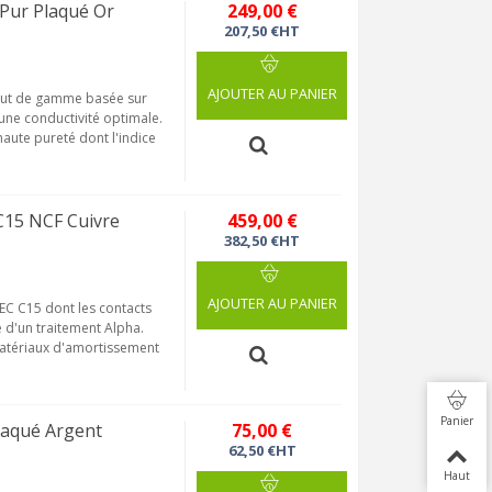
 Pur Plaqué Or
249,00 €
207,50 €HT
AJOUTER AU PANIER
haut de gamme basée sur
une conductivité optimale.
haute pureté dont l'indice
C15 NCF Cuivre
459,00 €
382,50 €HT
AJOUTER AU PANIER
IEC C15 dont les contacts
 d'un traitement Alpha.
matériaux d'amortissement
Panier
laqué Argent
75,00 €
62,50 €HT
Haut