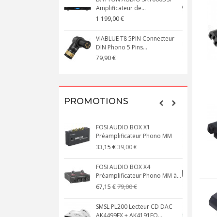
Amplificateur de...
S
1 199,00 €
1
VIABLUE T8 5PIN Connecteur
DIN Phono 5 Pins...
M
79,90 €
1
PROMOTIONS
FOSI AUDIO BOX X1
Préamplificateur Phono MM
X
39,00 €
33,15 €
FOSI AUDIO BOX X4
Préamplificateur Phono MM à...
M
79,00 €
67,15 €
SMSL PL200 Lecteur CD DAC
AK4499EX + AK4191EQ...
A