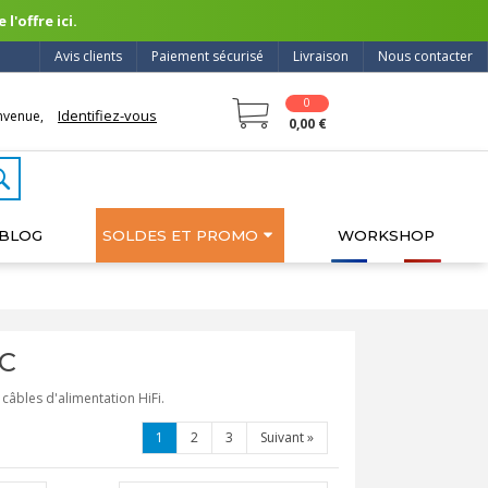
l'offre ici.
Avis clients
Paiement sécurisé
Livraison
Nous contacter
0
Identifiez-vous
nvenue,
0,00 €
BLOG
SOLDES ET PROMO
WORKSHOP
EC
âbles d'alimentation HiFi.
1
2
3
Suivant
»