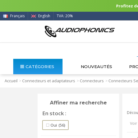
Profitez de
Français
English
TVA: 20%
CATÉGORIES
NOUVEAUTÉS
PR
Accueil
Connecteurs et adaptateurs
Connecteurs
Connecteurs Se
>
>
>
Affiner ma recherche
En stock
Découv
Voir 
Oui
(56)