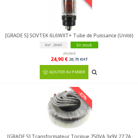
[GRADE S] SOVTEK 6L6WXT+ Tube de Puissance (Unité)
En stock
Ref : 20441
29,90 €
24,90 €
20,75 €HT
AJOUTER AU PANIER
-63%
[GRADE S] Transformateur Torique 750VA 3x9V 27.7A