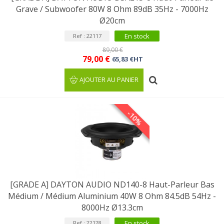
Grave / Subwoofer 80W 8 Ohm 89dB 35Hz - 7000Hz
Ø20cm
En stock
Ref : 22117
89,00 €
79,00 €
65,83 €HT
AJOUTER AU PANIER
-10%
[GRADE A] DAYTON AUDIO ND140-8 Haut-Parleur Bas
Médium / Médium Aluminium 40W 8 Ohm 84.5dB 54Hz -
8000Hz Ø13.3cm
En stock
Ref : 22128