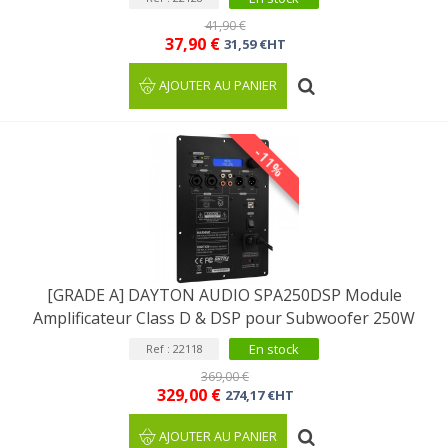
41,90 €
37,90 €
31,59 €HT
AJOUTER AU PANIER
-11%
[GRADE A] DAYTON AUDIO SPA250DSP Module
Amplificateur Class D & DSP pour Subwoofer 250W
En stock
Ref : 22118
369,00 €
329,00 €
274,17 €HT
AJOUTER AU PANIER