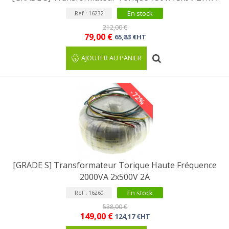
En stock
Ref : 16232
212,00 €
79,00 €
65,83 €HT
AJOUTER AU PANIER
-72%
[GRADE S] Transformateur Torique Haute Fréquence
2000VA 2x500V 2A
En stock
Ref : 16260
538,00 €
149,00 €
124,17 €HT