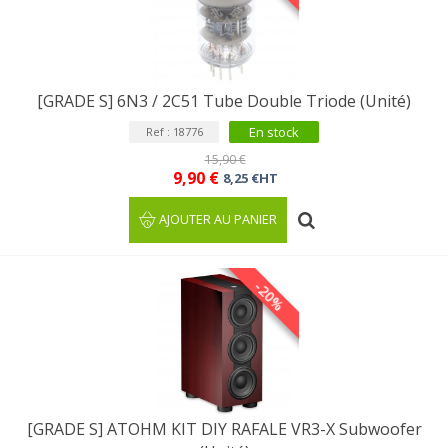
[GRADE S] 6N3 / 2C51 Tube Double Triode (Unité)
En stock
Ref : 18776
15,90 €
9,90 €
8,25 €HT
AJOUTER AU PANIER
-20%
[GRADE S] ATOHM KIT DIY RAFALE VR3-X Subwoofer