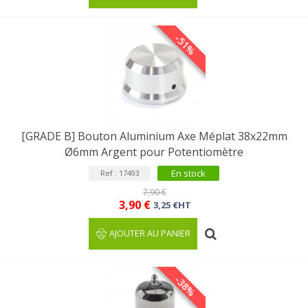
-51%
[GRADE B] Bouton Aluminium Axe Méplat 38x22mm
Ø6mm Argent pour Potentiomètre
En stock
Ref : 17493
7,90 €
3,90 €
3,25 €HT
AJOUTER AU PANIER
-38%