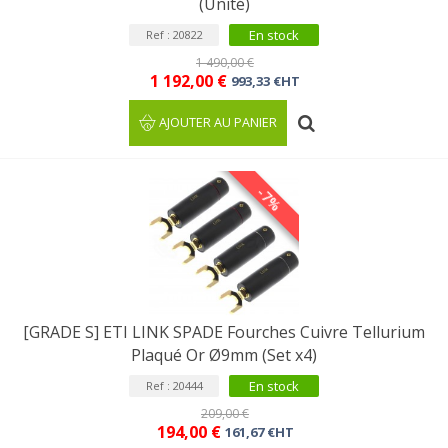
(Unité)
En stock
Ref : 20822
1 490,00 €
1 192,00 €
993,33 €HT
AJOUTER AU PANIER
-7%
[GRADE S] ETI LINK SPADE Fourches Cuivre Tellurium
Plaqué Or Ø9mm (Set x4)
En stock
Ref : 20444
209,00 €
194,00 €
161,67 €HT