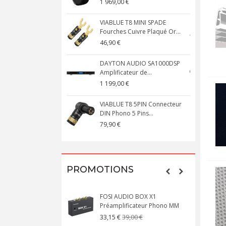
1 969,00 €
5
VIABLUE T8 MINI SPADE
V
Fourches Cuivre Plaqué Or...
C
46,90 €
1
DAYTON AUDIO SA1000DSP
Amplificateur de...
S
1 199,00 €
1
VIABLUE T8 5PIN Connecteur
DIN Phono 5 Pins...
M
79,90 €
1
PROMOTIONS
FOSI AUDIO BOX X1
Préamplificateur Phono MM
X
39,00 €
33,15 €