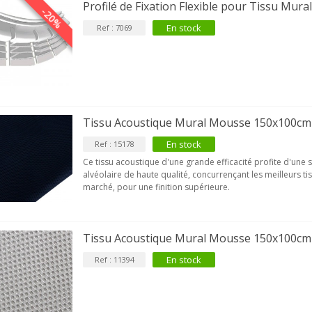
9,90 €
Profilé de Fixation Flexible pour Tissu Mur
-20%
En stock
Ref : 7069
IABLUE T8 Borniers Enceinte
uivre +...
19,90 €
VIABLUE EPC-4 T8 STEREO
MALL Câble Jack 3.5mm...
34,90 €
Tissu Acoustique Mural Mousse 150x100cm
En stock
VIABLUE NF-S1 T8 Câble de
Ref : 15178
odulation Jack 3.5mm...
Ce tissu acoustique d'une grande efficacité profite d'une
77,90 €
alvéolaire de haute qualité, concurrençant les meilleurs t
marché, pour une finition supérieure.
Tissu Acoustique Mural Mousse 150x100cm
En stock
Ref : 11394
NEUTRIK NC3FXX Connecteur
LR Femelle 3 Pôles...
4,95 €
4,30 €