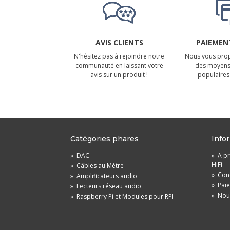
AVIS CLIENTS
PAIEMENT
N'hésitez pas à rejoindre notre
Nous vous prop
communauté en laissant votre
des moyens
avis sur un produit !
populaires 
Catégories phares
Info
»
DAC
»
A pr
HiFi
»
Câbles au Mètre
»
Cond
»
Amplificateurs audio
»
Pai
»
Lecteurs réseau audio
»
Nou
»
Raspberry Pi et Modules pour RPI