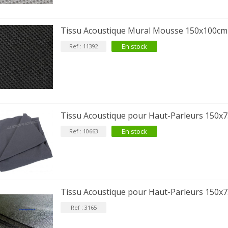
[GRADE B] DAYTON AUDIO
KSX4 Enceinte Subwoofer...
Tissu Acoustique Mural Mousse 150x100cm
179,90 €
149,00 €
En stock
Ref : 11392
AUDIOPHONICS DA-S250NC
mplificateur Intégré...
649,00 €
579,00 €
FOSI AUDIO CA30
mplificateur 4 Voies pour...
Tissu Acoustique pour Haut-Parleurs 150x7
159,99 €
135,99 €
En stock
Ref : 10663
Tissu Acoustique pour Haut-Parleurs 150x
Ref : 3165