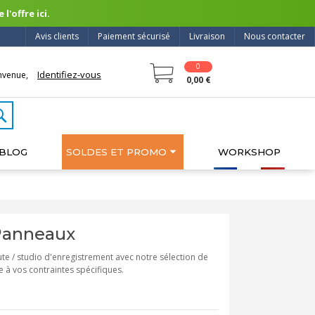
l'offre ici.
Avis clients
Paiement sécurisé
Livraison
Nous contacter
0
Identifiez-vous
nvenue,
0,00 €
BLOG
SOLDES ET PROMO
WORKSHOP
 Panneaux
te / studio d'enregistrement avec notre sélection de
e à vos contraintes spécifiques.