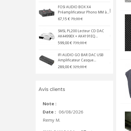
FOSI AUDIO BOX X4
Préamplificateur Phono MM à...
M
79,00 €
67,15 €
SMSL PL200 Lecteur CD DAC
AK4499EX + AK4191EQ...
A
739,00 €
599,00 €
IFI AUDIO GO BAR DAC USB
Amplificateur Casque...
A
329,00 €
289,00 €
Avis clients
Note :
Date :
06/08/2026
Remy M.