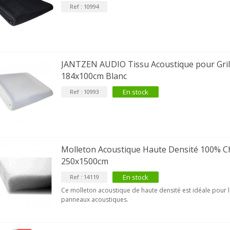
Ref : 10994
JANTZEN AUDIO Tissu Acoustique pour Gril
184x100cm Blanc
En stock
Ref : 10993
Molleton Acoustique Haute Densité 100% C
250x1500cm
En stock
Ref : 14119
Ce molleton acoustique de haute densité est idéale pour 
panneaux acoustiques.
VIABLUE T8 5PIN Connecteur
IN Phono 5 Pins...