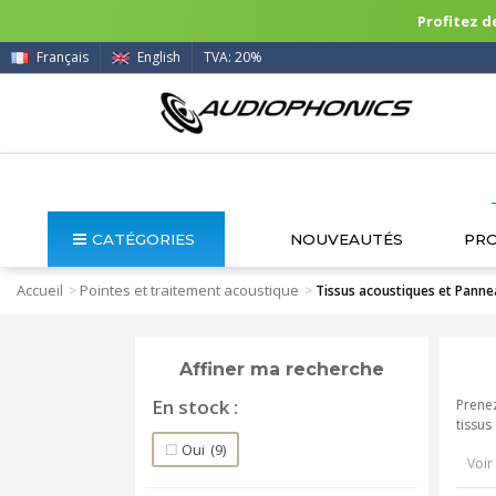
Profitez de
Français
English
TVA: 20%
CATÉGORIES
NOUVEAUTÉS
PR
Accueil
Pointes et traitement acoustique
>
>
Tissus acoustiques et Pann
Affiner ma recherche
En stock
Prenez
tissus
Oui
(9)
Voir 