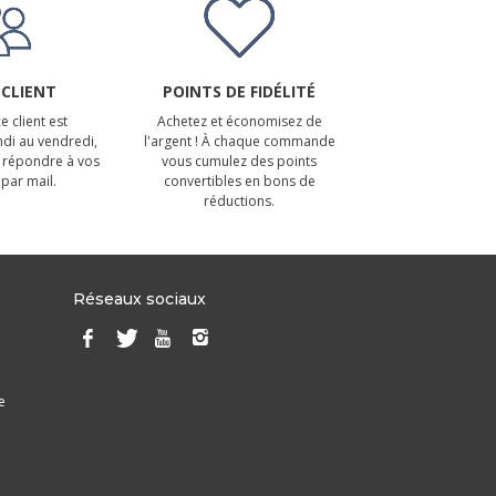
 CLIENT
POINTS DE FIDÉLITÉ
e client est
Achetez et économisez de
ndi au vendredi,
l'argent ! À chaque commande
 répondre à vos
vous cumulez des points
par mail.
convertibles en bons de
réductions.
Réseaux sociaux
e