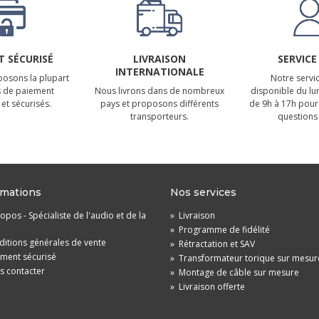
 SÉCURISÉ
LIVRAISON
SERVICE
INTERNATIONALE
osons la plupart
Notre servic
 de paiement
Nous livrons dans de nombreux
disponible du lu
et sécurisés.
pays et proposons différents
de 9h à 17h pour
transporteurs.
questions 
rmations
Nos services
opos - Spécialiste de l'audio et de la
»
Livraison
»
Programme de fidélité
itions générales de vente
»
Rétractation et SAV
ement sécurisé
»
Transformateur torique sur mesur
s contacter
»
Montage de câble sur mesure
»
Livraison offerte