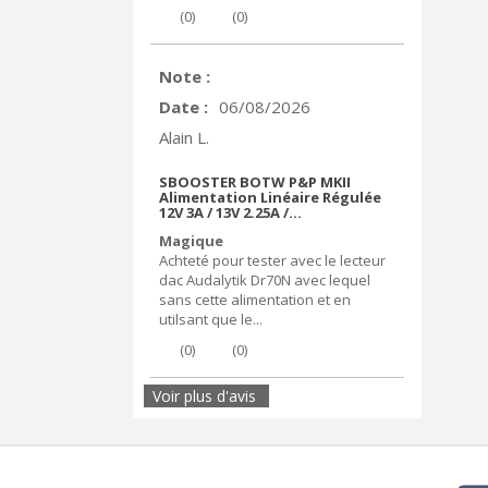
(
0
)
(
0
)
Note :
Date :
06/08/2026
Alain L.
SBOOSTER BOTW P&P MKII
Alimentation Linéaire Régulée
12V 3A / 13V 2.25A /...
Magique
Achteté pour tester avec le lecteur
dac Audalytik Dr70N avec lequel
sans cette alimentation et en
utilsant que le...
(
0
)
(
0
)
Voir plus d'avis