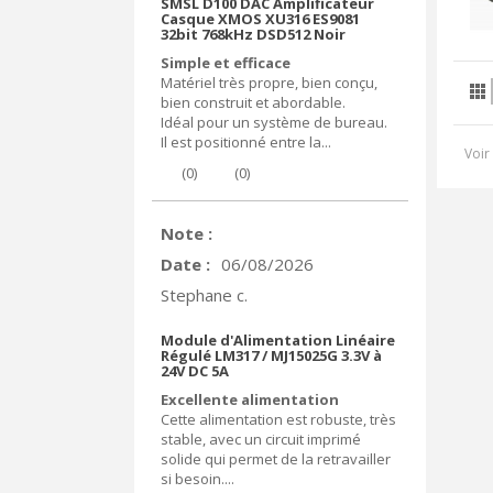
SMSL D100 DAC Amplificateur
Casque XMOS XU316 ES9081
32bit 768kHz DSD512 Noir
Simple et efficace
Matériel très propre, bien conçu,
bien construit et abordable.
Idéal pour un système de bureau.
Il est positionné entre la...
Voir 
(
0
)
(
0
)
Note :
Date :
06/08/2026
Stephane c.
Module d'Alimentation Linéaire
Régulé LM317 / MJ15025G 3.3V à
24V DC 5A
Excellente alimentation
Cette alimentation est robuste, très
stable, avec un circuit imprimé
solide qui permet de la retravailler
si besoin....