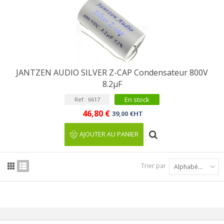
JANTZEN AUDIO SILVER Z-CAP Condensateur 800V
8.2µF
En stock
Ref : 6617
46,80 €
39,00 €HT
AJOUTER AU PANIER
Trier par
Alphabétique : A à Z