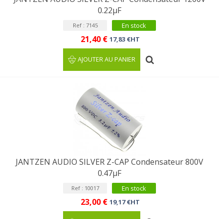
0.22µF
En stock
Ref : 7145
21,40 €
17,83 €HT
AJOUTER AU PANIER
JANTZEN AUDIO SILVER Z-CAP Condensateur 800V
0.47µF
En stock
Ref : 10017
23,00 €
19,17 €HT