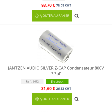
93,70 €
78,08 €HT
AJOUTER AU PANIER
JANTZEN AUDIO SILVER Z-CAP Condensateur 800V
3.3µF
En stock
Ref : 6612
31,60 €
26,33 €HT
AJOUTER AU PANIER