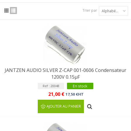
Trier par
Alphabétique : A à Z
JANTZEN AUDIO SILVER Z-CAP 001-0606 Condensateur
1200V 0.15µF
En stock
Ref : 20048
21,00 €
17,50 €HT
AJOUTER AU PANIER