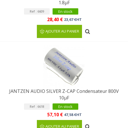
1.8µF
En stock
Ref : 6609
28,40 €
23,67 €HT
AJOUTER AU PANIER
JANTZEN AUDIO SILVER Z-CAP Condensateur 800V
10µF
En stock
Ref : 6618
57,10 €
47,58 €HT
AJOUTER AU PANIER