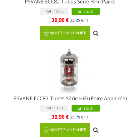
PSVANE ECC82 Tubes Série HiFi (Paire)
En stock
Ref : 18085
39,90 €
33,25 €HT
AJOUTER AU PANIER
PSVANE ECC83 Tubes Série HiFi (Paire Appairée)
En stock
Ref : 18081
30,90 €
25,75 €HT
AJOUTER AU PANIER