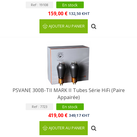
En stock
Ref : 19108
159,00 €
132,50 €HT
AJOUTER AU PANIER
PSVANE 300B-TII MARK II Tubes Série HiFi (Paire
Appairée)
En stock
Ref : 7723
419,00 €
349,17 €HT
AJOUTER AU PANIER