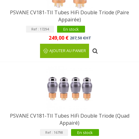
PSVANE CV181-TII Tubes HiFi Double Triode (Paire
Appairée)
En stock
Ref : 17294
249,00 €
207,50 €HT
AJOUTER AU PANIER
PSVANE CV181-TII Tubes HiFi Double Triode (Quad
Appairé)
En stock
Ref : 16798