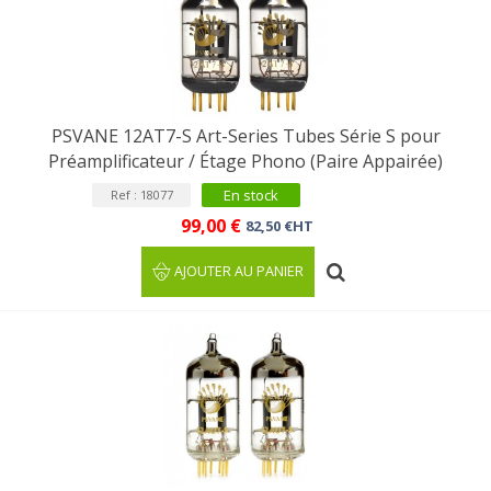
PSVANE 12AT7-S Art-Series Tubes Série S pour
Préamplificateur / Étage Phono (Paire Appairée)
En stock
Ref : 18077
99,00 €
82,50 €HT
AJOUTER AU PANIER