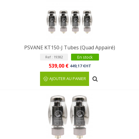
PSVANE KT150-J Tubes (Quad Appairé)
En stock
Ref : 19382
539,00 €
449,17 €HT
AJOUTER AU PANIER