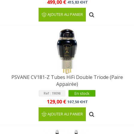
499,00 €
415,83 €HT
AJOUTER AU PANIER
PSVANE CV181-Z Tubes HiFi Double Triode (Paire
Appairée)
En stock
Ref : 19098
129,00 €
107,50 €HT
AJOUTER AU PANIER