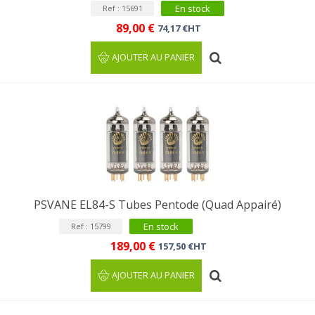
En stock
Ref : 15691
89,00 €
74,17 €HT
AJOUTER AU PANIER
PSVANE EL84-S Tubes Pentode (Quad Appairé)
En stock
Ref : 15799
189,00 €
157,50 €HT
AJOUTER AU PANIER