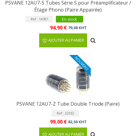
PSVANE 12AU7-S Tubes Série S pour Préamplificateur /
Étage Phono (Paire Appairée)
En stock
Ref : 14787
94,90 €
79,08 €HT
AJOUTER AU PANIER
NOUVEAU
PSVANE 12AU7-Z Tube Double Triode (Paire)
Ref : 22332
99,00 €
82,50 €HT
AJOUTER AU PANIER