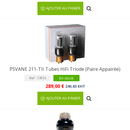
AJOUTER AU PANIER
PSVANE 211-TII Tubes HiFi Triode (Paire Appairée)
En stock
Ref : 17015
289,00 €
240,83 €HT
AJOUTER AU PANIER