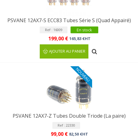
PSVANE 12AX7-S ECC83 Tubes Série S (Quad Appairé)
En stock
Ref : 16009
199,00 €
165,83 €HT
AJOUTER AU PANIER
NOUVEAU
PSVANE 12AX7-Z Tubes Double Triode (La paire)
Ref : 22330
99,00 €
82,50 €HT