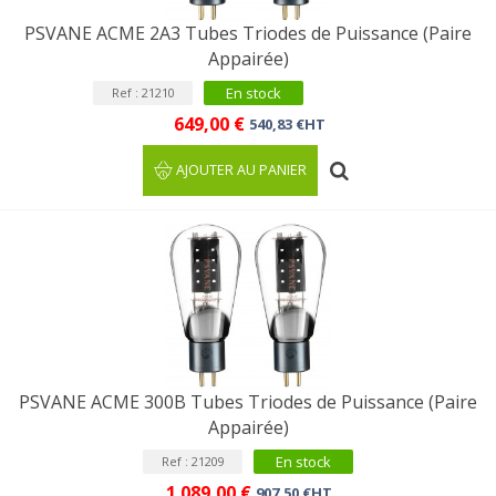
PSVANE ACME 2A3 Tubes Triodes de Puissance (Paire
Appairée)
En stock
Ref : 21210
649,00 €
540,83 €HT
AJOUTER AU PANIER
PSVANE ACME 300B Tubes Triodes de Puissance (Paire
Appairée)
En stock
Ref : 21209
1 089,00 €
907,50 €HT