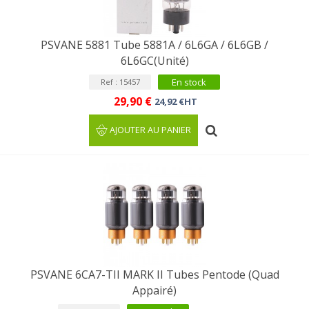
PSVANE 5881 Tube 5881A / 6L6GA / 6L6GB /
6L6GC(Unité)
En stock
Ref : 15457
29,90 €
24,92 €HT
AJOUTER AU PANIER
PSVANE 6CA7-TII MARK II Tubes Pentode (Quad
Appairé)