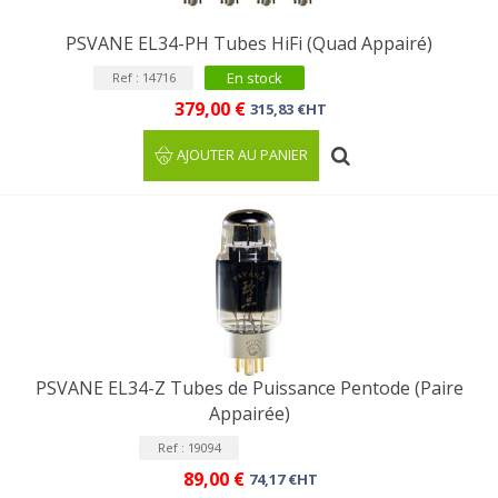
PSVANE EL34-PH Tubes HiFi (Quad Appairé)
En stock
Ref : 14716
379,00 €
315,83 €HT
AJOUTER AU PANIER
PSVANE EL34-Z Tubes de Puissance Pentode (Paire
Appairée)
Ref : 19094
89,00 €
74,17 €HT