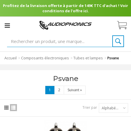
Profitez de la livraison offerte à partir de 149€ TTC d'achat ! Voir
conditions de l'offre ici.
Accueil
Composants électroniques
Tubes et lampes
>
>
>
Psvane
Psvane
1
2
Suivant
»
Trier par
Alphabétique : A à Z