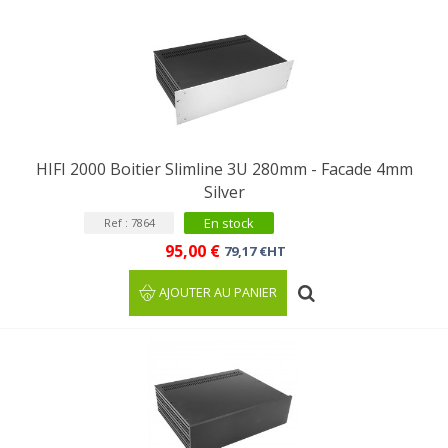
HIFI 2000 Boitier Slimline 3U 280mm - Facade 4mm
Silver
En stock
Ref : 7864
95,00 €
79,17 €HT
AJOUTER AU PANIER