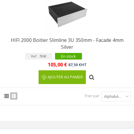
HIFI 2000 Boitier Slimline 3U 350mm - Facade 4mm
Silver
En stock
Ref : 7868
105,00 €
87,50 €HT
AJOUTER AU PANIER
Trier par
Alphabétique : A à Z