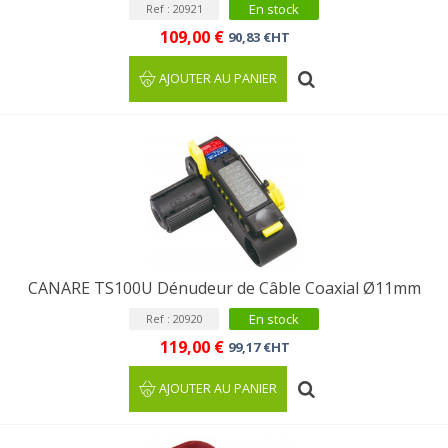
En stock
Ref : 20921
109,00 €
90,83 €HT
AJOUTER AU PANIER
CANARE TS100U Dénudeur de Câble Coaxial Ø11mm
En stock
Ref : 20920
119,00 €
99,17 €HT
AJOUTER AU PANIER