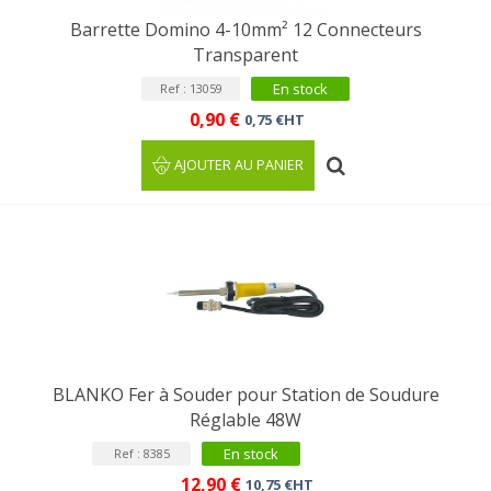
Barrette Domino 4-10mm² 12 Connecteurs
Transparent
En stock
Ref : 13059
0,90 €
0,75 €HT
AJOUTER AU PANIER
BLANKO Fer à Souder pour Station de Soudure
Réglable 48W
En stock
Ref : 8385
12,90 €
10,75 €HT