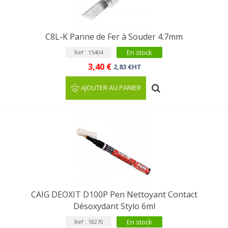
C8L-K Panne de Fer à Souder 4.7mm
En stock
Ref : 15404
3,40 €
2,83 €HT
AJOUTER AU PANIER
CAIG DEOXIT D100P Pen Nettoyant Contact
Désoxydant Stylo 6ml
En stock
Ref : 18270