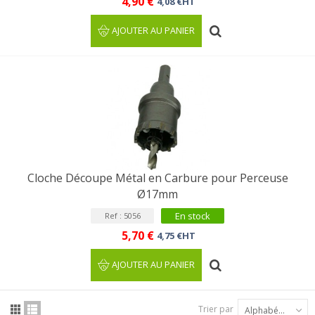
4,90 €
4,08 €HT
AJOUTER AU PANIER
Cloche Découpe Métal en Carbure pour Perceuse
Ø17mm
En stock
Ref : 5056
5,70 €
4,75 €HT
AJOUTER AU PANIER
Trier par
Alphabétique : A à Z