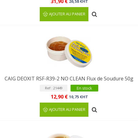
31,90 €
26,58 €HT
AJOUTER AU PANIER
CAIG DEOXIT RSF-R39-2 NO CLEAN Flux de Soudure 50g
En stock
Ref : 21449
12,90 €
10,75 €HT
AJOUTER AU PANIER