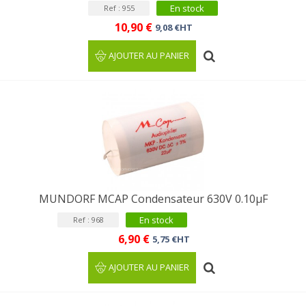
En stock
Ref : 955
10,90 €
9,08 €HT
AJOUTER AU PANIER
MUNDORF MCAP Condensateur 630V 0.10µF
En stock
Ref : 968
6,90 €
5,75 €HT
AJOUTER AU PANIER