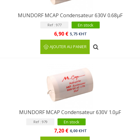
MUNDORF MCAP Condensateur 630V 0.68µF
En stock
Ref : 977
6,90 €
5,75 €HT
AJOUTER AU PANIER
MUNDORF MCAP Condensateur 630V 1.0µF
En stock
Ref : 979
7,20 €
6,00 €HT