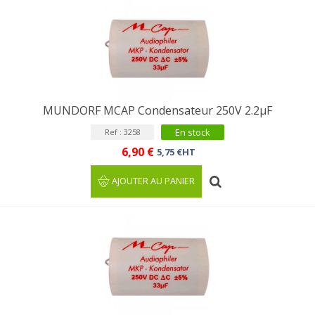
MUNDORF MCAP Condensateur 250V 2.2µF
En stock
Ref : 3258
6,90 €
5,75 €HT
AJOUTER AU PANIER