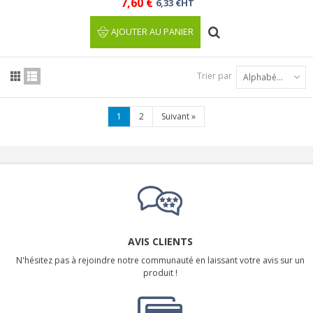
7,60 €
6,33 €HT
AJOUTER AU PANIER
Trier par
Alphabétique : A à Z
1
2
Suivant
»
AVIS CLIENTS
N'hésitez pas à rejoindre notre communauté en laissant votre avis sur un
produit !