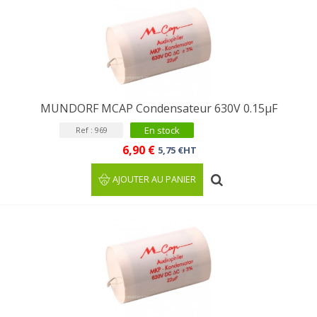
MUNDORF MCAP Condensateur 630V 0.15µF
En stock
Ref : 969
6,90 €
5,75 €HT
AJOUTER AU PANIER