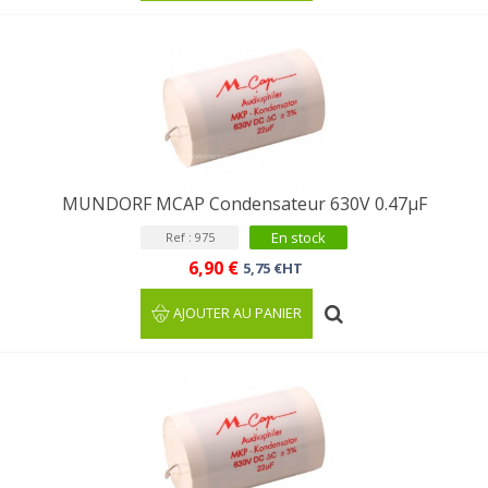
MUNDORF MCAP Condensateur 630V 0.47µF
En stock
Ref : 975
6,90 €
5,75 €HT
AJOUTER AU PANIER