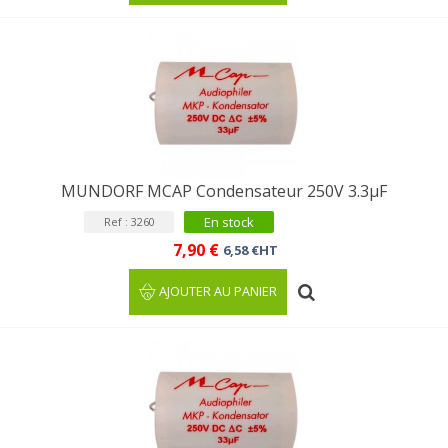
MUNDORF MCAP Condensateur 250V 3.3µF
En stock
Ref : 3260
7,90 €
6,58 €HT
AJOUTER AU PANIER