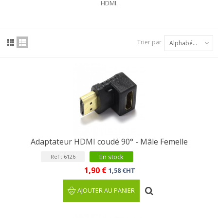
HDMI.
Trier par
Alphabétique : A à Z
Adaptateur HDMI coudé 90° - Mâle Femelle
En stock
Ref : 6126
1,90 €
1,58 €HT
AJOUTER AU PANIER