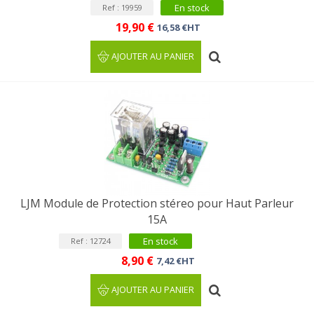
En stock
Ref : 19959
19,90 €
16,58 €HT
AJOUTER AU PANIER
LJM Module de Protection stéreo pour Haut Parleur
15A
En stock
Ref : 12724
8,90 €
7,42 €HT
AJOUTER AU PANIER