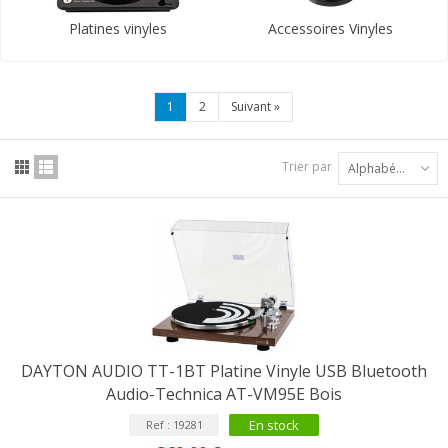
Platines vinyles
Accessoires Vinyles
1
2
Suivant
»
Trier par
Alphabétique : A à Z
DAYTON AUDIO TT-1BT Platine Vinyle USB Bluetooth
Audio-Technica AT-VM95E Bois
En stock
Ref : 19281