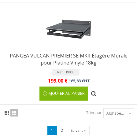
PANGEA VULCAN PREMIER SE MKII Étagère Murale
pour Platine Vinyle 18kg
Ref : 19900
199,00 €
165,83 €HT
AJOUTER AU PANIER
Trier par
Alphabétique : A à Z
1
2
Suivant
»