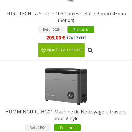
FURUTECH La Source 103 Câbles Celulle Phono 43mm
(Set x4)
En stock
Ref : 12029
209,00 €
174,17 €HT
AJOUTER AU PANIER
HUMMINGURU HG01 Machine de Nettoyage ultrasons
pour Vinyle
En stock
Ref : 18904