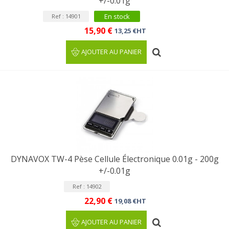
+/-0.01g
En stock
Ref : 14901
15,90 €
13,25 €HT
AJOUTER AU PANIER
DYNAVOX TW-4 Pèse Cellule Électronique 0.01g - 200g
+/-0.01g
Ref : 14902
22,90 €
19,08 €HT
AJOUTER AU PANIER