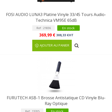
FOSI AUDIO LUNA3 Platine Vinyle 33/45 Tours Audio-
Technica VM95E 65dB
En stock
Ref : 21836
369,99 €
308,33 €HT
AJOUTER AU PANIER
FURUTECH ASB-1 Brosse Antistatique CD Vinyle Blu-
Ray Optique
En stock
Ref : 13205