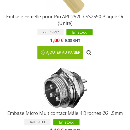
Embase Femelle pour Pin API-2520 / SS2590 Plaqué Or
(Unité)
En stock
Ref : 18992
1,00 €
0,83 €HT
AJOUTER AU PANIER
Embase Micro Multicontact Mâle 4 Broches Ø21.5mm
En stock
Ref : 8313