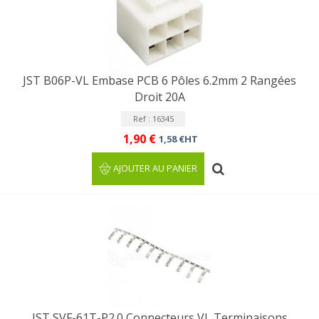
JST B06P-VL Embase PCB 6 Pôles 6.2mm 2 Rangées
Droit 20A
Ref : 16345
1,90 €
1,58 €HT
AJOUTER AU PANIER
JST SVF-61T-P2.0 Connecteurs VL Terminaisons