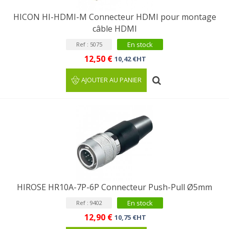
HICON HI-HDMI-M Connecteur HDMI pour montage
câble HDMI
En stock
Ref : 5075
12,50 €
10,42 €HT
AJOUTER AU PANIER
HIROSE HR10A-7P-6P Connecteur Push-Pull Ø5mm
En stock
Ref : 9402
12,90 €
10,75 €HT