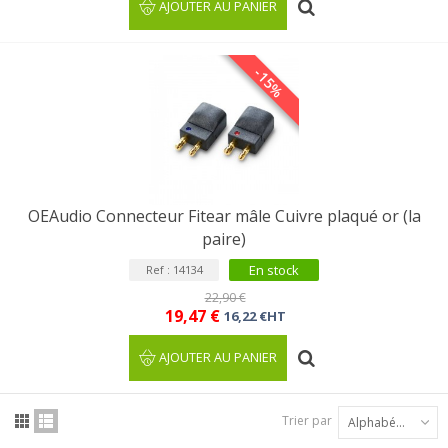
AJOUTER AU PANIER
-15%
OEAudio Connecteur Fitear mâle Cuivre plaqué or (la
paire)
En stock
Ref : 14134
22,90 €
19,47 €
16,22 €HT
AJOUTER AU PANIER
Trier par
Alphabétique : A à Z