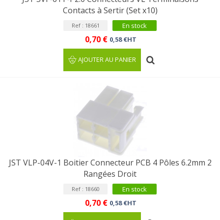
Contacts à Sertir (Set x10)
En stock
Ref : 18661
0,70 €
0,58 €HT
AJOUTER AU PANIER
JST VLP-04V-1 Boitier Connecteur PCB 4 Pôles 6.2mm 2
Rangées Droit
En stock
Ref : 18660
0,70 €
0,58 €HT