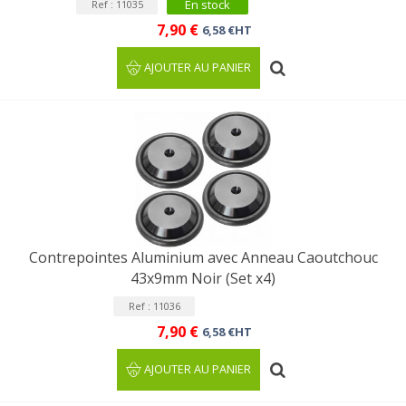
En stock
Ref : 11035
7,90 €
6,58 €HT
AJOUTER AU PANIER
Contrepointes Aluminium avec Anneau Caoutchouc
43x9mm Noir (Set x4)
Ref : 11036
7,90 €
6,58 €HT
AJOUTER AU PANIER