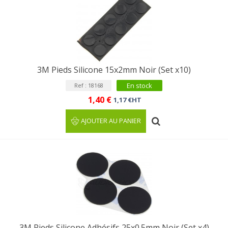
3M Pieds Silicone 15x2mm Noir (Set x10)
En stock
Ref : 18168
1,40 €
1,17 €HT
AJOUTER AU PANIER
3M Pieds Silicone Adhésifs 25x0.5mm Noir (Set x4)