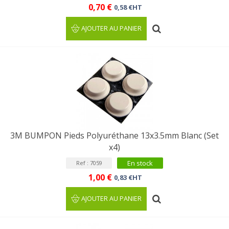
0,70 €
0,58 €HT
AJOUTER AU PANIER
3M BUMPON Pieds Polyuréthane 13x3.5mm Blanc (Set
x4)
En stock
Ref : 7059
1,00 €
0,83 €HT
AJOUTER AU PANIER