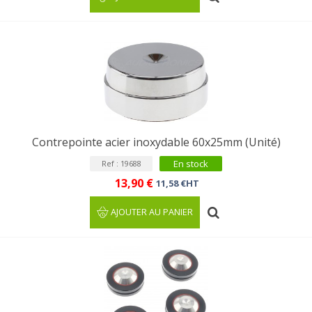
Contrepointe acier inoxydable 60x25mm (Unité)
En stock
Ref : 19688
13,90 €
11,58 €HT
AJOUTER AU PANIER