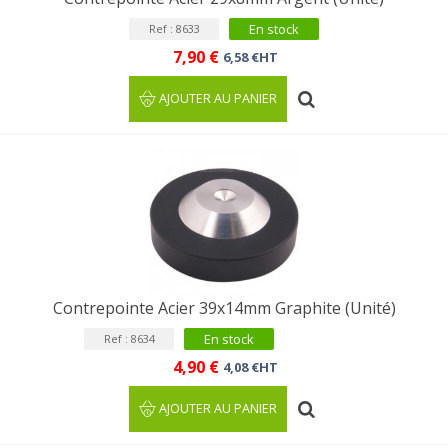
En stock
Ref : 8633
7,90 €
6,58 €HT
AJOUTER AU PANIER
Contrepointe Acier 39x14mm Graphite (Unité)
En stock
Ref : 8634
4,90 €
4,08 €HT
AJOUTER AU PANIER