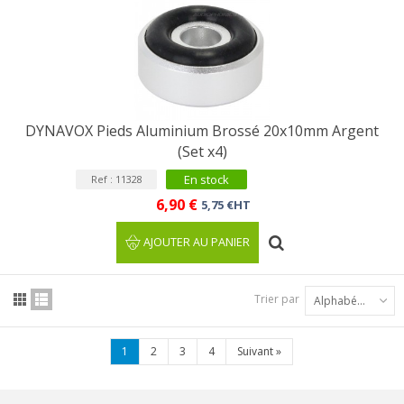
DYNAVOX Pieds Aluminium Brossé 20x10mm Argent
(Set x4)
En stock
Ref : 11328
6,90 €
5,75 €HT
AJOUTER AU PANIER
Trier par
Alphabétique : A à Z
1
2
3
4
Suivant
»