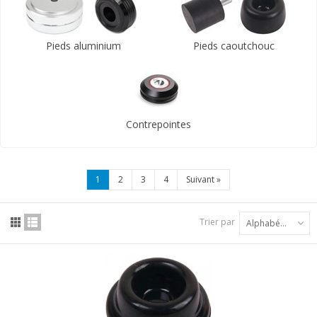
Pieds aluminium
Pieds caoutchouc
Contrepointes
1
2
3
4
Suivant
»
Trier par
Alphabétique : A à Z