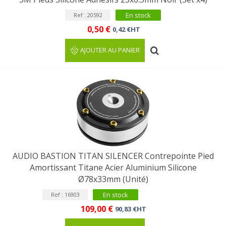
En stock
Ref : 20592
0,50 €
0,42 €HT
AJOUTER AU PANIER
AUDIO BASTION TITAN SILENCER Contrepointe Pied
Amortissant Titane Acier Aluminium Silicone
Ø78x33mm (Unité)
En stock
Ref : 16903
109,00 €
90,83 €HT