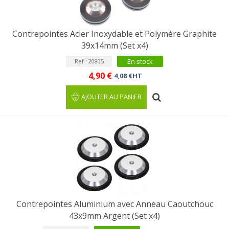
Contrepointes Acier Inoxydable et Polymère Graphite
39x14mm (Set x4)
En stock
Ref : 20805
4,90 €
4,08 €HT
AJOUTER AU PANIER
Contrepointes Aluminium avec Anneau Caoutchouc
43x9mm Argent (Set x4)