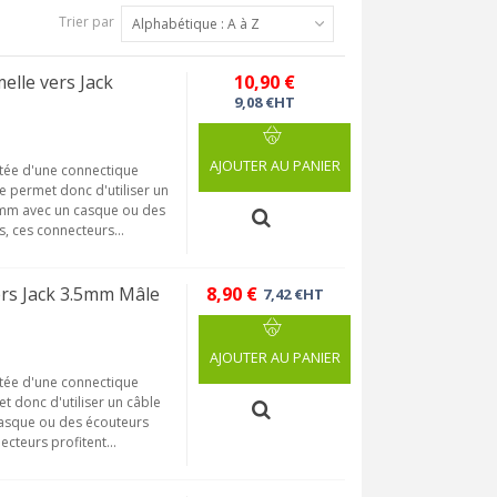
Trier par
Alphabétique : A à Z
lle vers Jack
10,90 €
9,08 €HT
AJOUTER AU PANIER
tée d'une connectique
e permet donc d'utiliser un
8mm avec un casque ou des
, ces connecteurs...
rs Jack 3.5mm Mâle
8,90 €
7,42 €HT
AJOUTER AU PANIER
tée d'une connectique
t donc d'utiliser un câble
asque ou des écouteurs
cteurs profitent...