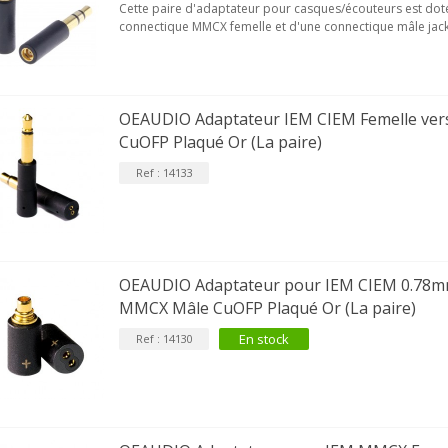
Cette paire d'adaptateur pour casques/écouteurs est dot
FOSI AUDIO CA30
connectique MMCX femelle et d'une connectique mâle jac
mplificateur 4 Voies pour...
159,99 €
135,99 €
OEAUDIO Adaptateur IEM CIEM Femelle ver
CuOFP Plaqué Or (La paire)
Ref : 14133
OEAUDIO Adaptateur pour IEM CIEM 0.78mm
MMCX Mâle CuOFP Plaqué Or (La paire)
En stock
Ref : 14130