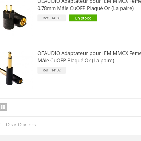
OEAUDIO Adaptateur pour IEM MMCX Femel
0.78mm Mâle CuOFP Plaqué Or (La paire)
En stock
Ref : 14131
OEAUDIO Adaptateur pour IEM MMCX Femel
Mâle CuOFP Plaqué Or (La paire)
Ref : 14132
1 - 12 sur 12 articles