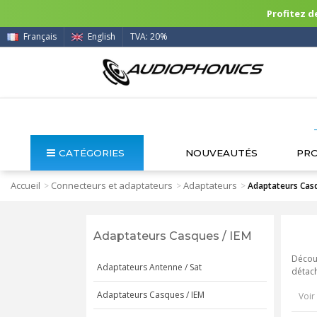
Profitez de
Français
English
TVA: 20%
CATÉGORIES
NOUVEAUTÉS
PR
Accueil
Connecteurs et adaptateurs
Adaptateurs
>
>
>
Adaptateurs Casq
Adaptateurs Casques / IEM
Découv
Adaptateurs Antenne / Sat
détach
Adaptateurs Casques / IEM
Voir 