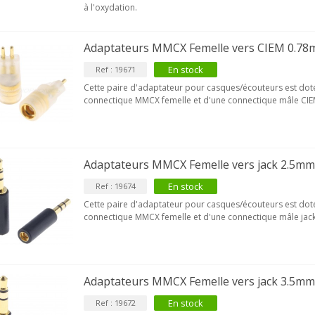
à l'oxydation.
VIABLUE NF-S1 T8 Câble de
odulation Jack 3.5mm...
Adaptateurs MMCX Femelle vers CIEM 0.78m
77,90 €
En stock
Ref : 19671
Cette paire d'adaptateur pour casques/écouteurs est dot
connectique MMCX femelle et d'une connectique mâle CI
NEUTRIK NC3FXX Connecteur
LR Femelle 3 Pôles...
Adaptateurs MMCX Femelle vers jack 2.5mm 
4,95 €
4,30 €
En stock
Ref : 19674
Cette paire d'adaptateur pour casques/écouteurs est dot
[GRADE B] DAYTON AUDIO
connectique MMCX femelle et d'une connectique mâle jac
KSX4 Enceinte Subwoofer...
179,90 €
149,00 €
AUDIOPHONICS DA-S250NC
mplificateur Intégré...
Adaptateurs MMCX Femelle vers jack 3.5mm 
649,00 €
579,00 €
En stock
Ref : 19672