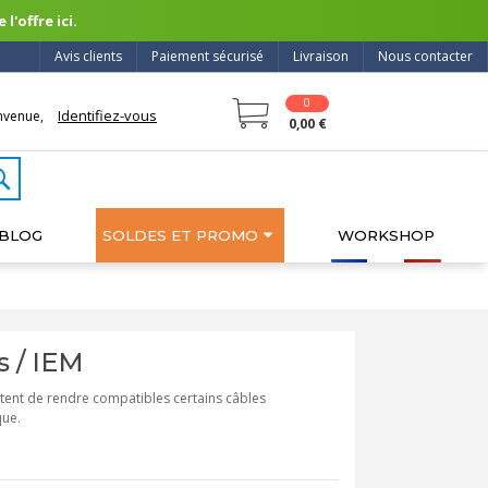
l'offre ici.
Avis clients
Paiement sécurisé
Livraison
Nous contacter
0
Identifiez-vous
nvenue,
0,00 €
BLOG
SOLDES ET PROMO
WORKSHOP
 / IEM
tent de rendre compatibles certains câbles
que.