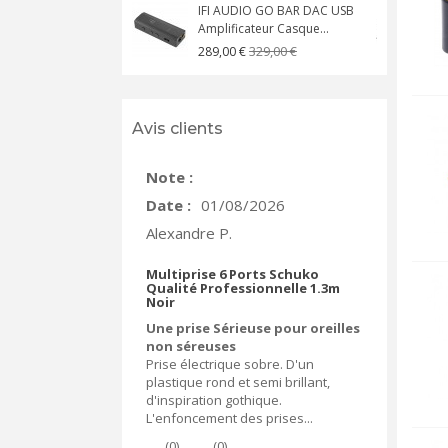
IFI AUDIO GO BAR DAC USB
Amplificateur Casque...
A
329,00 €
289,00 €
Avis clients
Note :
Date :
01/08/2026
Alexandre P.
Multiprise 6 Ports Schuko
Qualité Professionnelle 1.3m
Noir
Une prise Sérieuse pour oreilles
non séreuses
Prise électrique sobre. D'un
plastique rond et semi brillant,
d'inspiration gothique.
L'enfoncement des prises...
(
0
)
(
0
)