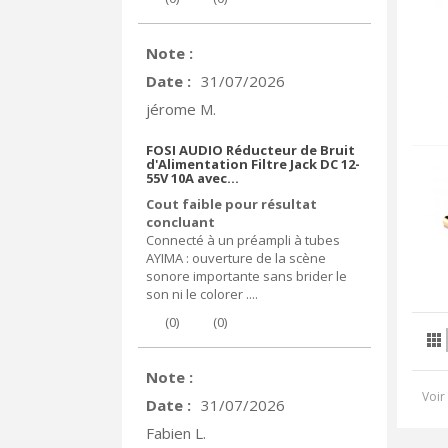
Note :
Date :
31/07/2026
jérome M.
FOSI AUDIO Réducteur de Bruit
d'Alimentation Filtre Jack DC 12-
55V 10A avec...
Cout faible pour résultat
concluant
Connecté à un préampli à tubes
AYIMA : ouverture de la scène
sonore importante sans brider le
son ni le colorer ....
(
0
)
(
0
)
Note :
Voir 
Date :
31/07/2026
Fabien L.