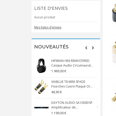
LISTE D'ENVIES
Aucun produit
Mes listes d'envies
NOUVEAUTÉS
HIFIMAN HE6 REMASTERED
Casque Audio Circumaural...
D
1 969,00 €
5
VIABLUE T8 MINI SPADE
V
Fourches Cuivre Plaqué Or...
C
46,90 €
1
DAYTON AUDIO SA1000DSP
Amplificateur de...
S
1 199,00 €
1