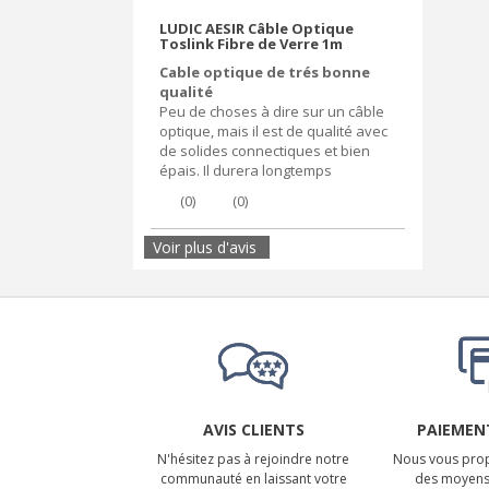
LUDIC AESIR Câble Optique
Toslink Fibre de Verre 1m
Cable optique de trés bonne
qualité
Peu de choses à dire sur un câble
optique, mais il est de qualité avec
de solides connectiques et bien
épais. Il durera longtemps
(
0
)
(
0
)
Voir plus d'avis
AVIS CLIENTS
PAIEMENT
N'hésitez pas à rejoindre notre
Nous vous prop
communauté en laissant votre
des moyens