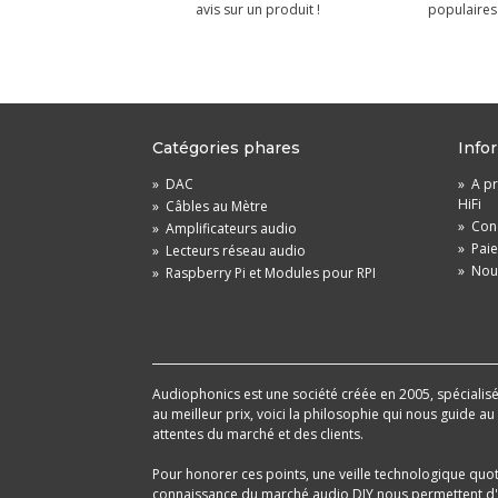
avis sur un produit !
populaires 
Catégories phares
Info
»
DAC
»
A pr
HiFi
»
Câbles au Mètre
»
Cond
»
Amplificateurs audio
»
Pai
»
Lecteurs réseau audio
»
Nou
»
Raspberry Pi et Modules pour RPI
Audiophonics est une société créée en 2005, spécialisée 
au meilleur prix, voici la philosophie qui nous guide a
attentes du marché et des clients.
Pour honorer ces points, une veille technologique quo
connaissance du marché audio DIY nous permettent d'im