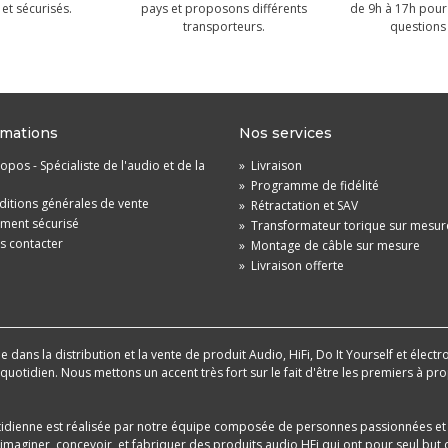
et sécurisés.
pays et proposons différents
de 9h à 17h pour
transporteurs.
questions 
rmations
Nos services
opos - Spécialiste de l'audio et de la
»
Livraison
»
Programme de fidélité
itions générales de vente
»
Rétractation et SAV
ement sécurisé
»
Transformateur torique sur mesur
s contacter
»
Montage de câble sur mesure
»
Livraison offerte
dans la distribution et la vente de produit Audio, HiFi, Do It Yourself et électr
u quotidien. Nous mettons un accent très fort sur le fait d'être les premiers à
tidienne est réalisée par notre équipe composée de personnes passionnées et 
aginer, concevoir, et fabriquer des produits audio HFi qui ont pour seul but d