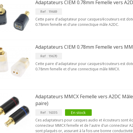
Adaptateurs CIEM 0.78mm Femelle vers A2DC
Ref : 19669
Cette paire d'adaptateur pour casques/écouteurs est do
0.78mm femelle et d'une connectique mâle A2DC.
Adaptateurs CIEM 0.78mm Femelle vers MMC
Ref : 19670
Cette paire d'adaptateur pour casques/écouteurs est do
0.78mm femelle et d'une connectique mâle MMCX.
VIABLUE T8 5PIN Connecteur
IN Phono 5 Pins...
9,90 €
IABLUE T8 Borniers Enceinte
Adaptateurs MMCX Femelle vers A2DC Mâle 
uivre +...
paire)
19,90 €
En stock
Ref : 16335
VIABLUE EPC-4 T8 STEREO
Ces adaptateurs pour casques audio et écouteurs sont éq
MALL Câble Jack 3.5mm...
connecteur MMCX femelle et de l'autre d'un connecteur A
34,90 €
sont plaqués or, assurant à la fois une bonne conductivité