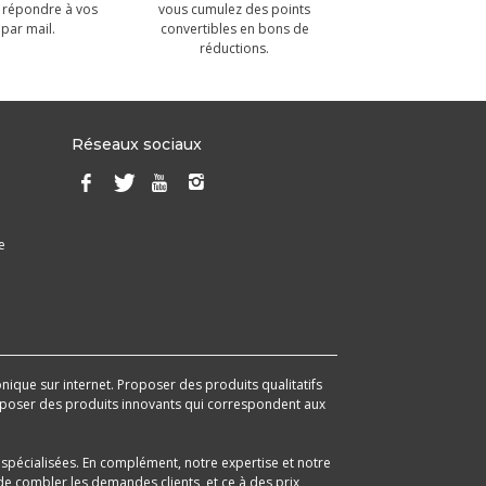
 répondre à vos
vous cumulez des points
par mail.
convertibles en bons de
réductions.
Réseaux sociaux
e
onique sur internet. Proposer des produits qualitatifs
 proposer des produits innovants qui correspondent aux
spécialisées. En complément, notre expertise et notre
e combler les demandes clients, et ce à des prix