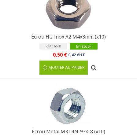
Écrou HU Inox A2 M4x3mm (x10)
En stock
Ref : 6660
0,50 €
0,42 €HT
AJOUTER AU PANIER
Écrou Métal M3 DIN-934-8 (x10)