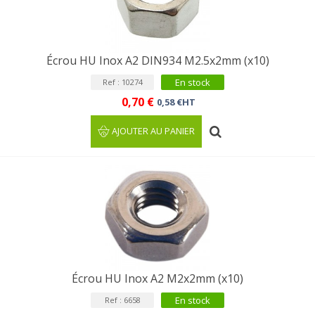
Écrou HU Inox A2 DIN934 M2.5x2mm (x10)
En stock
Ref : 10274
0,70 €
0,58 €HT
AJOUTER AU PANIER
Écrou HU Inox A2 M2x2mm (x10)
En stock
Ref : 6658