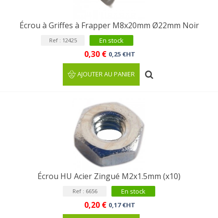
Écrou à Griffes à Frapper M8x20mm Ø22mm Noir
En stock
Ref : 12425
0,30 €
0,25 €HT
AJOUTER AU PANIER
Écrou HU Acier Zingué M2x1.5mm (x10)
En stock
Ref : 6656
0,20 €
0,17 €HT