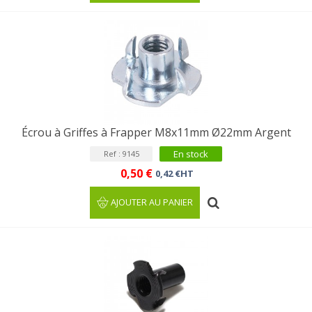
Écrou à Griffes à Frapper M8x11mm Ø22mm Argent
En stock
Ref : 9145
0,50 €
0,42 €HT
AJOUTER AU PANIER