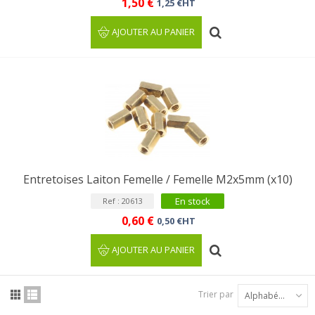
1,50 €
1,25 €HT
AJOUTER AU PANIER
Entretoises Laiton Femelle / Femelle M2x5mm (x10)
En stock
Ref : 20613
0,60 €
0,50 €HT
AJOUTER AU PANIER
Trier par
Alphabétique : A à Z