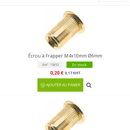
Écrou à Frapper M4x10mm Ø6mm
En stock
Ref : 15853
0,20 €
0,17 €HT
AJOUTER AU PANIER