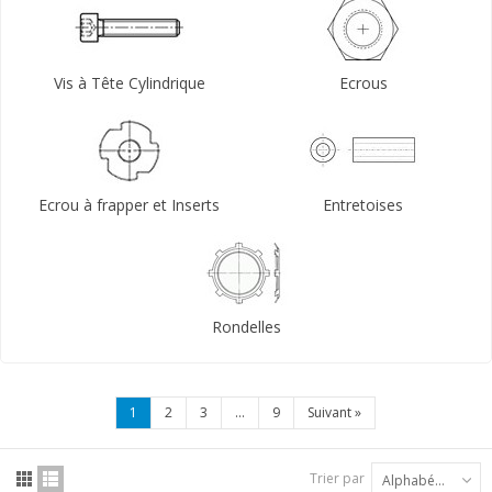
Vis à Tête Cylindrique
Ecrous
Ecrou à frapper et Inserts
Entretoises
Rondelles
1
2
3
...
9
Suivant
»
Trier par
Alphabétique : A à Z