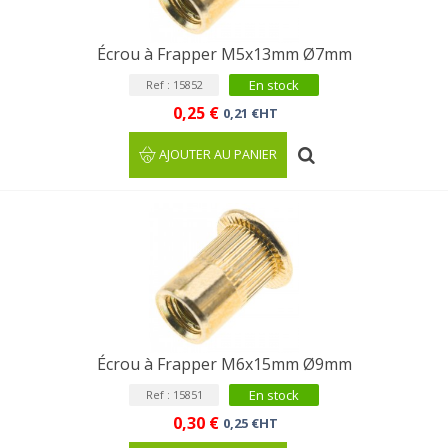
Écrou à Frapper M5x13mm Ø7mm
En stock
Ref : 15852
0,25 €
0,21 €HT
AJOUTER AU PANIER
Écrou à Frapper M6x15mm Ø9mm
En stock
Ref : 15851
0,30 €
0,25 €HT