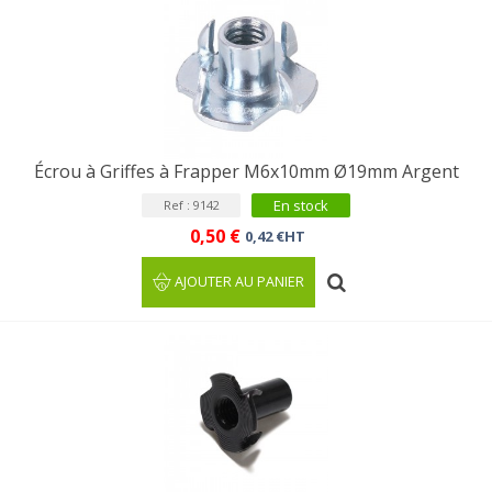
Écrou à Griffes à Frapper M6x10mm Ø19mm Argent
En stock
Ref : 9142
0,50 €
0,42 €HT
AJOUTER AU PANIER