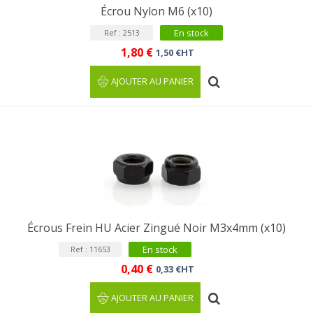
Écrou Nylon M6 (x10)
En stock
Ref : 2513
1,80 €
1,50 €HT
AJOUTER AU PANIER
Écrous Frein HU Acier Zingué Noir M3x4mm (x10)
En stock
Ref : 11653
0,40 €
0,33 €HT
AJOUTER AU PANIER