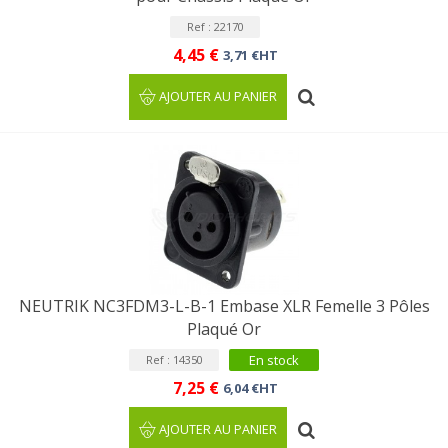
Ref : 22170
4,45 €
3,71 €HT
AJOUTER AU PANIER
NEUTRIK NC3FDM3-L-B-1 Embase XLR Femelle 3 Pôles
Plaqué Or
En stock
Ref : 14350
7,25 €
6,04 €HT
AJOUTER AU PANIER