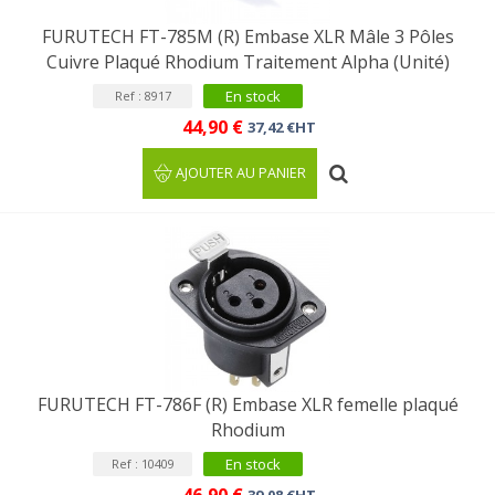
FURUTECH FT-785M (R) Embase XLR Mâle 3 Pôles
Cuivre Plaqué Rhodium Traitement Alpha (Unité)
En stock
Ref : 8917
44,90 €
37,42 €HT
AJOUTER AU PANIER
FURUTECH FT-786F (R) Embase XLR femelle plaqué
Rhodium
En stock
Ref : 10409