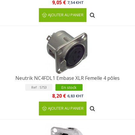
9,05 €
7,54 €HT
AJOUTER AU PANIER
Neutrik NC4FDL1 Embase XLR Femelle 4 pôles
En stock
Ref : 5753
8,20 €
6,83 €HT
AJOUTER AU PANIER