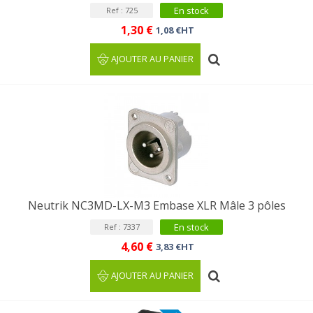
En stock
Ref : 725
1,30 €
1,08 €HT
AJOUTER AU PANIER
Neutrik NC3MD-LX-M3 Embase XLR Mâle 3 pôles
En stock
Ref : 7337
4,60 €
3,83 €HT
AJOUTER AU PANIER