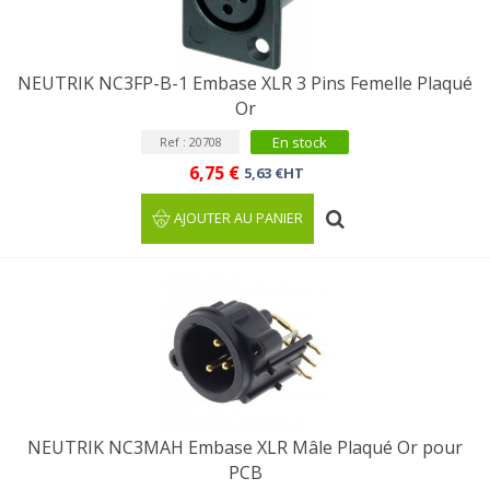
NEUTRIK NC3FP-B-1 Embase XLR 3 Pins Femelle Plaqué
Or
En stock
Ref : 20708
6,75 €
5,63 €HT
AJOUTER AU PANIER
NEUTRIK NC3MAH Embase XLR Mâle Plaqué Or pour
PCB