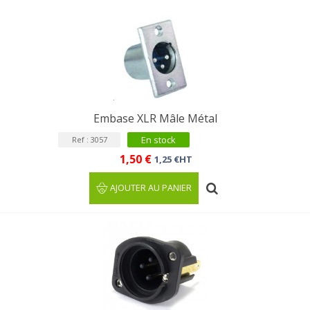
Embase XLR Mâle Métal
En stock
Ref : 3057
1,50 €
1,25 €HT
AJOUTER AU PANIER