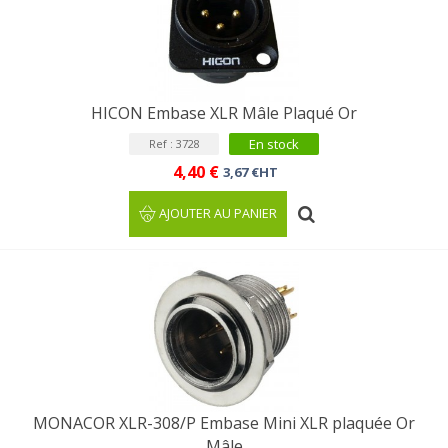
HICON Embase XLR Mâle Plaqué Or
En stock
Ref : 3728
4,40 €
3,67 €HT
AJOUTER AU PANIER
MONACOR XLR-308/P Embase Mini XLR plaquée Or
Mâle