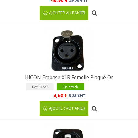
46,90 €
39,08 €HT
AJOUTER AU PANIER
HICON Embase XLR Femelle Plaqué Or
En stock
Ref : 3727
4,60 €
3,83 €HT
AJOUTER AU PANIER