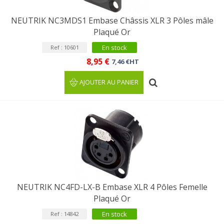
NEUTRIK NC3MDS1 Embase Châssis XLR 3 Pôles mâle
Plaqué Or
En stock
Ref : 10601
8,95 €
7,46 €HT
AJOUTER AU PANIER
NEUTRIK NC4FD-LX-B Embase XLR 4 Pôles Femelle
Plaqué Or
En stock
Ref : 14842