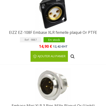
EIZZ EZ-108F Embase XLR femelle plaqué Or PTFE
En stock
Ref : 9887
14,90 €
12,42 €HT
AJOUTER AU PANIER
Embase Mini XLR 3 Pins Mâle Plaqué Or (Unité)