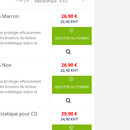
Trier par
Alphabétique : A à Z
5 Marron
26,90 €
22,42 €HT
ur protéger efficacement
 des boutons du lecteur
AJOUTER AU PANIER
une esthétique sobre et
5 Noir
26,90 €
22,42 €HT
ur protéger efficacement
 des boutons du lecteur
AJOUTER AU PANIER
une esthétique sobre et
statique pour CD
29,90 €
24,92 €HT