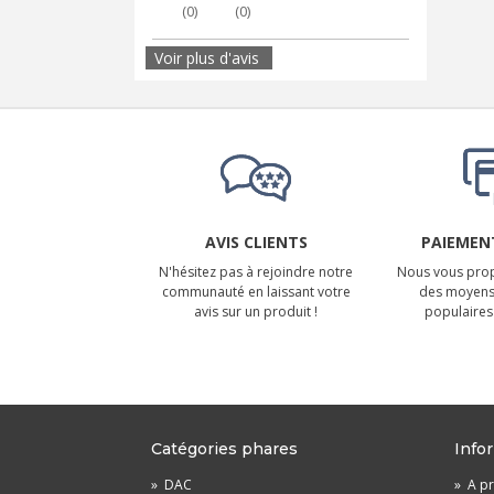
(
0
)
(
0
)
Voir plus d'avis
AVIS CLIENTS
PAIEMENT
N'hésitez pas à rejoindre notre
Nous vous prop
communauté en laissant votre
des moyens
avis sur un produit !
populaires 
Catégories phares
Info
»
DAC
»
A pr