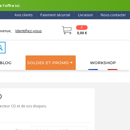
l'offre ici.
Avis clients
Paiement sécurisé
Livraison
Nous contacter
0
Identifiez-vous
nvenue,
0,00 €
BLOG
SOLDES ET PROMO
WORKSHOP
D
lecteur CD et de vos disques.