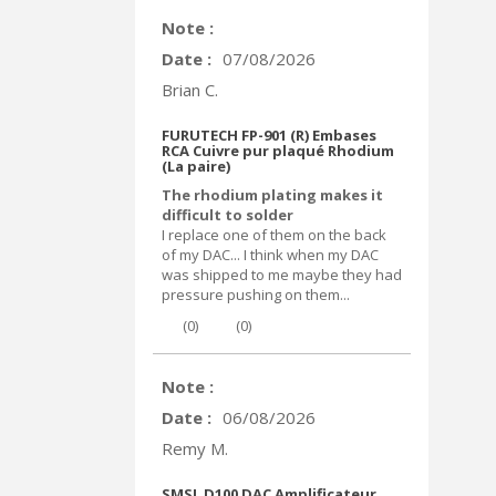
Note :
Date :
07/08/2026
Brian C.
FURUTECH FP-901 (R) Embases
RCA Cuivre pur plaqué Rhodium
(La paire)
The rhodium plating makes it
difficult to solder
I replace one of them on the back
of my DAC... I think when my DAC
was shipped to me maybe they had
pressure pushing on them...
(
0
)
(
0
)
Note :
Date :
06/08/2026
Remy M.
SMSL D100 DAC Amplificateur