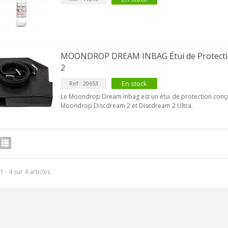
VIABLUE T8 5PIN Connecteur
IN Phono 5 Pins...
MOONDROP DREAM INBAG Étui de Protecti
9,90 €
2
IABLUE T8 Borniers Enceinte
En stock
Ref : 20653
uivre +...
Le Moondrop Dream Inbag est un étui de protection conçu
19,90 €
Moondrop Discdream 2 et Discdream 2 Ultra.
VIABLUE EPC-4 T8 STEREO
MALL Câble Jack 3.5mm...
34,90 €
VIABLUE NF-S1 T8 Câble de
1 - 4 sur 4 articles
odulation Jack 3.5mm...
77,90 €