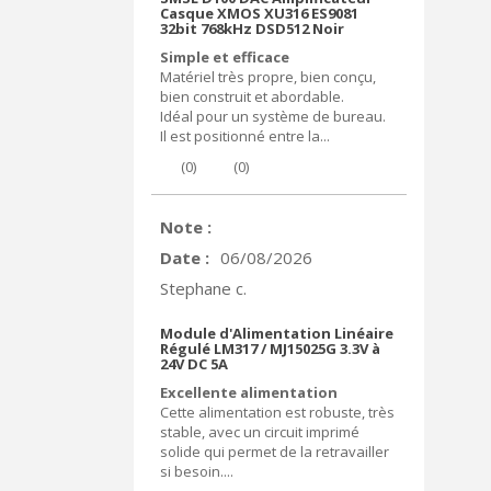
Casque XMOS XU316 ES9081
32bit 768kHz DSD512 Noir
Simple et efficace
Matériel très propre, bien conçu,
bien construit et abordable.
Idéal pour un système de bureau.
Il est positionné entre la...
(
0
)
(
0
)
Note :
Date :
06/08/2026
Stephane c.
Module d'Alimentation Linéaire
Régulé LM317 / MJ15025G 3.3V à
24V DC 5A
Excellente alimentation
Cette alimentation est robuste, très
stable, avec un circuit imprimé
solide qui permet de la retravailler
si besoin....