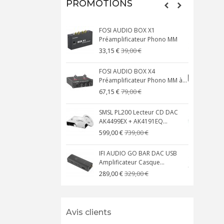
PROMOTIONS
FOSI AUDIO BOX X1
Préamplificateur Phono MM
X
39,00 €
33,15 €
FOSI AUDIO BOX X4
Préamplificateur Phono MM à...
M
79,00 €
67,15 €
SMSL PL200 Lecteur CD DAC
AK4499EX + AK4191EQ...
A
739,00 €
599,00 €
IFI AUDIO GO BAR DAC USB
Amplificateur Casque...
A
329,00 €
289,00 €
Avis clients