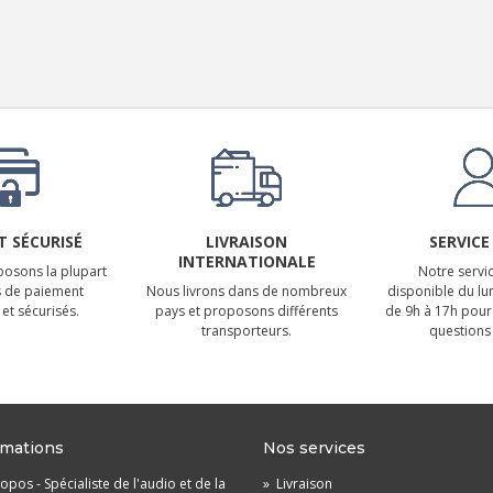
 SÉCURISÉ
LIVRAISON
SERVICE
INTERNATIONALE
osons la plupart
Notre servic
 de paiement
Nous livrons dans de nombreux
disponible du lu
et sécurisés.
pays et proposons différents
de 9h à 17h pour
transporteurs.
questions 
rmations
Nos services
opos - Spécialiste de l'audio et de la
»
Livraison