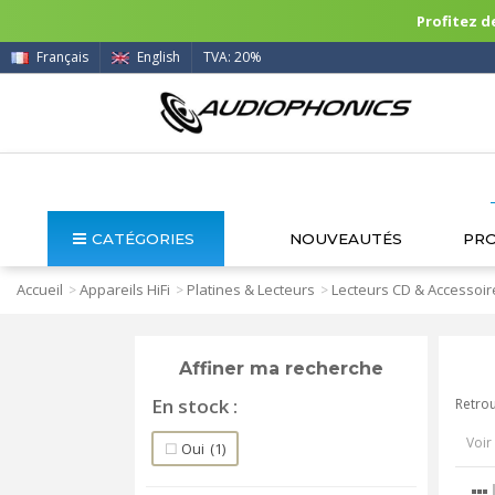
Profitez de
Français
English
TVA: 20%
CATÉGORIES
NOUVEAUTÉS
PR
Accueil
Appareils HiFi
Platines & Lecteurs
Lecteurs CD & Accessoir
>
>
>
Affiner ma recherche
En stock
Retrou
Voir 
Oui
(1)