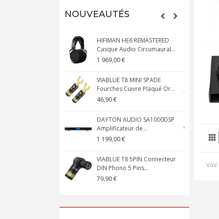
NOUVEAUTÉS
HIFIMAN HE6 REMASTERED
Casque Audio Circumaural...
D
1 969,00 €
5
VIABLUE T8 MINI SPADE
V
Fourches Cuivre Plaqué Or...
C
46,90 €
1
DAYTON AUDIO SA1000DSP
Amplificateur de...
S
1 199,00 €
1
VIABLUE T8 5PIN Connecteur
Voir 
DIN Phono 5 Pins...
M
79,90 €
1