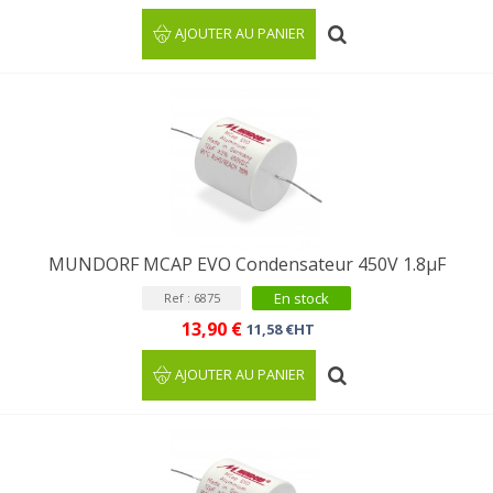
AJOUTER AU PANIER
MUNDORF MCAP EVO Condensateur 450V 1.8µF
En stock
Ref : 6875
13,90 €
11,58 €HT
AJOUTER AU PANIER