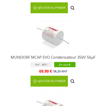
AJOUTER AU PANIER
MUNDORF MCAP EVO Condensateur 350V 56µF
En stock
Ref : 6891
69,90 €
58,25 €HT
AJOUTER AU PANIER