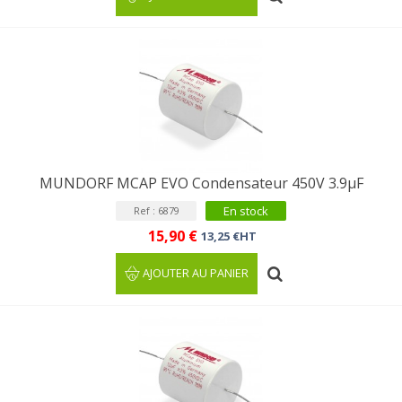
MUNDORF MCAP EVO Condensateur 450V 3.9µF
En stock
Ref : 6879
15,90 €
13,25 €HT
AJOUTER AU PANIER