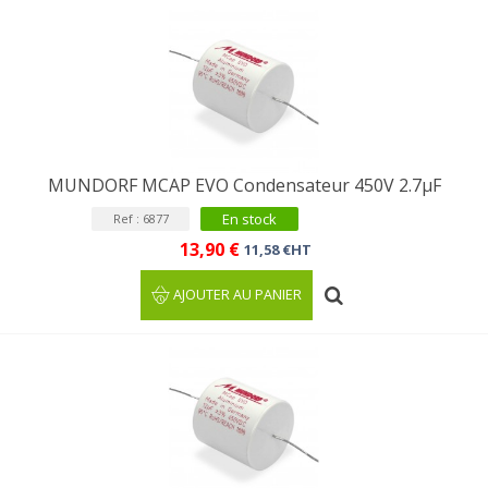
MUNDORF MCAP EVO Condensateur 450V 2.7µF
En stock
Ref : 6877
13,90 €
11,58 €HT
AJOUTER AU PANIER