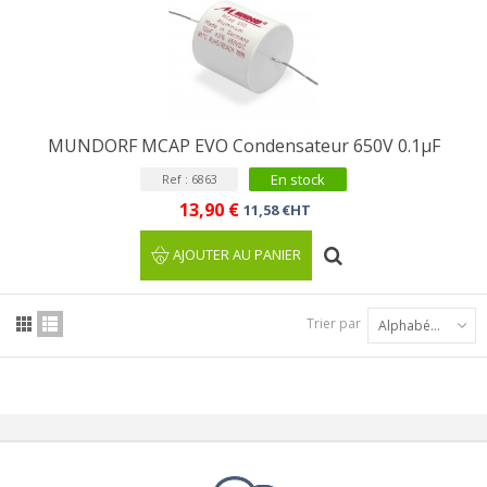
MUNDORF MCAP EVO Condensateur 650V 0.1µF
En stock
Ref : 6863
13,90 €
11,58 €HT
AJOUTER AU PANIER
Trier par
Alphabétique : A à Z