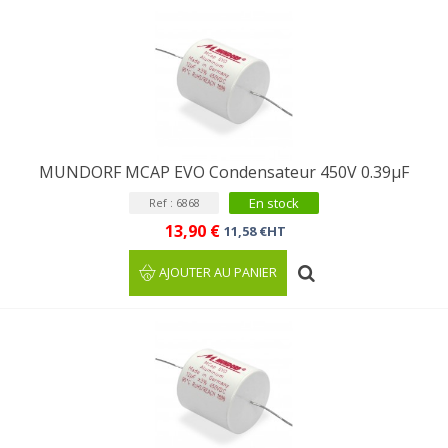
MUNDORF MCAP EVO Condensateur 450V 0.39µF
En stock
Ref : 6868
13,90 €
11,58 €HT
AJOUTER AU PANIER