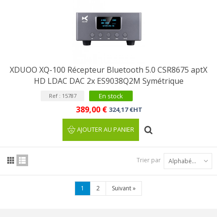
XDUOO XQ-100 Récepteur Bluetooth 5.0 CSR8675 aptX
HD LDAC DAC 2x ES9038Q2M Symétrique
En stock
Ref : 15787
389,00 €
324,17 €HT
AJOUTER AU PANIER
Trier par
Alphabétique : A à Z
1
2
Suivant
»