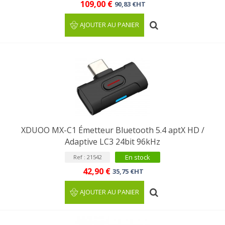
109,00 €
90,83 €HT
AJOUTER AU PANIER
XDUOO MX-C1 Émetteur Bluetooth 5.4 aptX HD /
Adaptive LC3 24bit 96kHz
En stock
Ref : 21542
42,90 €
35,75 €HT
AJOUTER AU PANIER