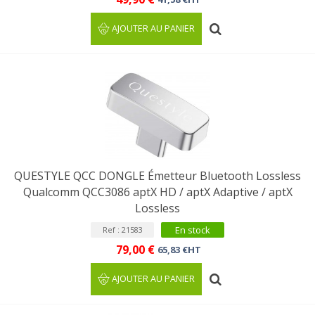
AJOUTER AU PANIER
QUESTYLE QCC DONGLE Émetteur Bluetooth Lossless
Qualcomm QCC3086 aptX HD / aptX Adaptive / aptX
Lossless
En stock
Ref : 21583
79,00 €
65,83 €HT
AJOUTER AU PANIER