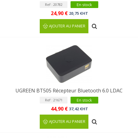
En stock
Ref : 20782
24,90 €
20,75 €HT
AJOUTER AU PANIER
UGREEN BT505 Récepteur Bluetooth 6.0 LDAC
En stock
Ref : 21671
44,90 €
37,42 €HT
AJOUTER AU PANIER