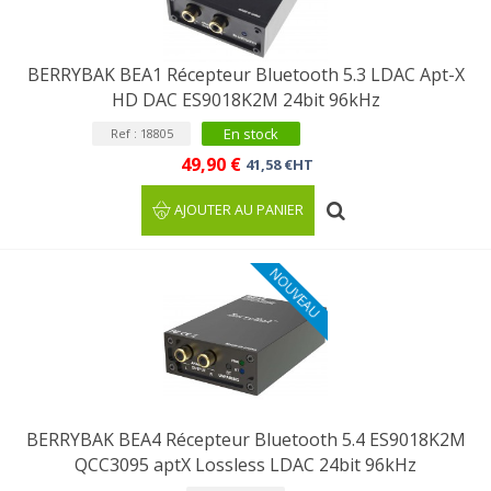
BERRYBAK BEA1 Récepteur Bluetooth 5.3 LDAC Apt-X
HD DAC ES9018K2M 24bit 96kHz
En stock
Ref : 18805
49,90 €
41,58 €HT
AJOUTER AU PANIER
NOUVEAU
BERRYBAK BEA4 Récepteur Bluetooth 5.4 ES9018K2M
QCC3095 aptX Lossless LDAC 24bit 96kHz