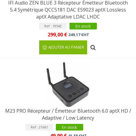
IFI Audio ZEN BLUE 3 Récepteur Émetteur Bluetooth
5.4 Symétrique QCC5181 DAC ES9023 aptX Lossless
aptX Adaptative LDAC LHDC
En stock
Ref : 19542
299,00 €
249,17 €HT
AJOUTER AU PANIER
M23 PRO Récepteur / Émetteur Bluetooth 6.0 aptX HD /
Adaptive / Low Latency
En stock
Ref : 21661
49,90 €
41,58 €HT