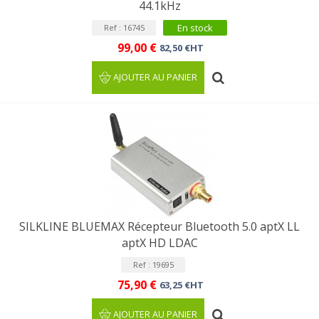
44.1kHz
En stock
Ref : 16745
99,00 €
82,50 €HT
AJOUTER AU PANIER
SILKLINE BLUEMAX Récepteur Bluetooth 5.0 aptX LL
aptX HD LDAC
Ref : 19695
75,90 €
63,25 €HT
AJOUTER AU PANIER