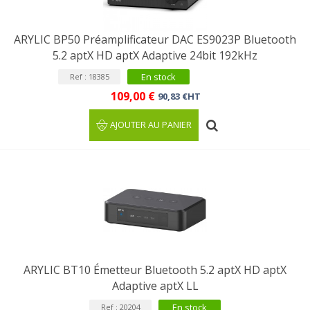
ARYLIC BP50 Préamplificateur DAC ES9023P Bluetooth
5.2 aptX HD aptX Adaptive 24bit 192kHz
En stock
Ref : 18385
109,00 €
90,83 €HT
AJOUTER AU PANIER
ARYLIC BT10 Émetteur Bluetooth 5.2 aptX HD aptX
Adaptive aptX LL
En stock
Ref : 20204