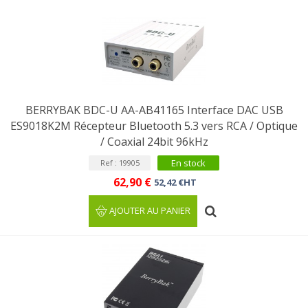
BERRYBAK BDC-U AA-AB41165 Interface DAC USB
ES9018K2M Récepteur Bluetooth 5.3 vers RCA / Optique
/ Coaxial 24bit 96kHz
En stock
Ref : 19905
62,90 €
52,42 €HT
AJOUTER AU PANIER