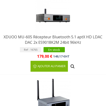
XDUOO MU-605 Récepteur Bluetooth 5.1 aptX HD LDAC
DAC 2x ES9018K2M 24bit 96kHz
En stock
Ref : 16765
179,00 €
149,17 €HT
AJOUTER AU PANIER