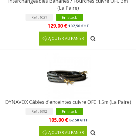
interchangeables Bananes / Fourches cuivre OFC 3m
(La Paire)
En stock
Ref : 6021
129,00 €
107,50 €HT
AJOUTER AU PANIER
DYNAVOX Câbles d'enceintes cuivre OFC 1.5m (La Paire)
En stock
Ref : 6792
105,00 €
87,50 €HT
AJOUTER AU PANIER