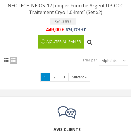
NEOTECH NEJOS-17 Jumper Fourche Argent UP-OCC
Traitement Cryo 1.04mm² (Set x2)
Ref : 21897
449,00 €
374,17 €HT
AJOUTER AU PANIER
Trier par
Alphabétique : A à Z
1
2
3
Suivant
»
AVIS CLIENTS