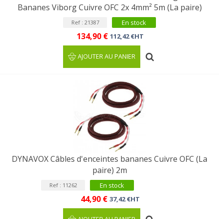
Bananes Viborg Cuivre OFC 2x 4mm² 5m (La paire)
En stock
Ref : 21387
134,90 €
112,42 €HT
AJOUTER AU PANIER
DYNAVOX Câbles d'enceintes bananes Cuivre OFC (La
paire) 2m
En stock
Ref : 11262
44,90 €
37,42 €HT