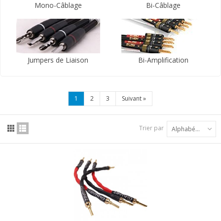
Mono-Câblage
Bi-Câblage
Jumpers de Liaison
Bi-Amplification
1
2
3
Suivant
»
Trier par
Alphabétique : A à Z