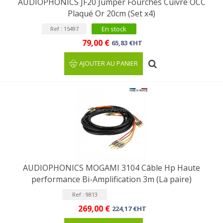
AUDIOPHONICS JF20 Jumper Fourches Cuivre OCC
Plaqué Or 20cm (Set x4)
En stock
Ref : 15497
79,00 €
65,83 €HT
AJOUTER AU PANIER
AUDIOPHONICS MOGAMI 3104 Câble Hp Haute
performance Bi-Amplification 3m (La paire)
Ref : 9813
269,00 €
224,17 €HT