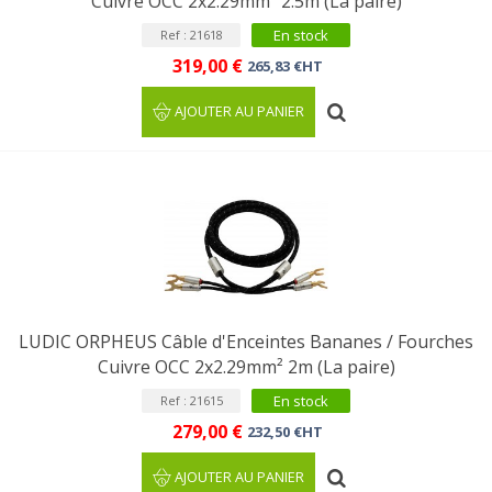
Cuivre OCC 2x2.29mm² 2.5m (La paire)
En stock
Ref : 21618
319,00 €
265,83 €HT
AJOUTER AU PANIER
LUDIC ORPHEUS Câble d'Enceintes Bananes / Fourches
Cuivre OCC 2x2.29mm² 2m (La paire)
En stock
Ref : 21615
279,00 €
232,50 €HT
AJOUTER AU PANIER