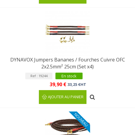
DYNAVOX Jumpers Bananes / Fourches Cuivre OFC
2x2.5mm² 25cm (Set x4)
En stock
Ref : 19244
39,90 €
33,25 €HT
AJOUTER AU PANIER
NOUVEAU