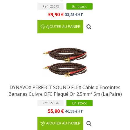
En stock
Ref : 22075
39,90 €
33,25 €HT
AJOUTER AU PANIER
DYNAVOX PERFECT SOUND FLEX Câble d'Enceintes
Bananes Cuivre OFC Plaqué Or 2.5mm² 5m (La Paire)
En stock
Ref : 22076
55,90 €
46,58 €HT
AJOUTER AU PANIER