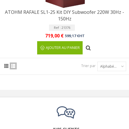
ATOHM RAFALE SL1-25 Kit DIY Subwoofer 220W 30Hz -
150Hz
Ref : 21376
719,00 €
599,17 €HT
AJOUTER AU PANIER
Trier par
Alphabétique : A à Z