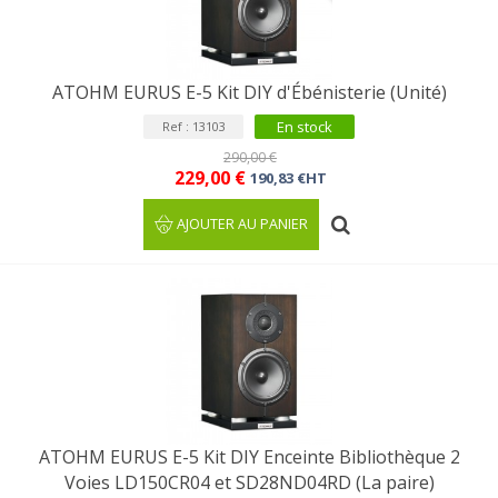
ATOHM EURUS E-5 Kit DIY d'Ébénisterie (Unité)
En stock
Ref : 13103
290,00 €
229,00 €
190,83 €HT
AJOUTER AU PANIER
ATOHM EURUS E-5 Kit DIY Enceinte Bibliothèque 2
Voies LD150CR04 et SD28ND04RD (La paire)