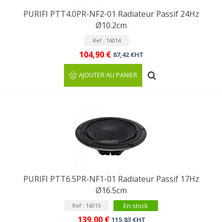
PURIFI PTT4.0PR-NF2-01 Radiateur Passif 24Hz
Ø10.2cm
Ref : 16014
104,90 €
87,42 €HT
AJOUTER AU PANIER
PURIFI PTT6.5PR-NF1-01 Radiateur Passif 17Hz
Ø16.5cm
En stock
Ref : 16015
139,00 €
115,83 €HT