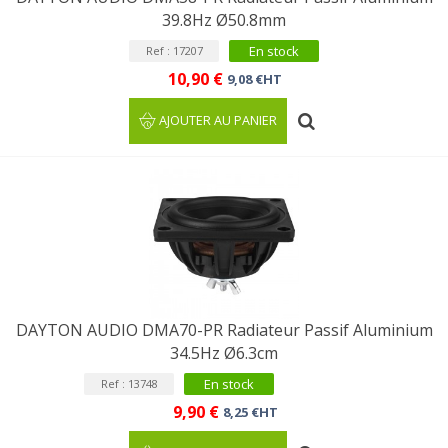
39.8Hz Ø50.8mm
En stock
Ref : 17207
10,90 €
9,08 €HT
AJOUTER AU PANIER
DAYTON AUDIO DMA70-PR Radiateur Passif Aluminium
34.5Hz Ø6.3cm
En stock
Ref : 13748
9,90 €
8,25 €HT