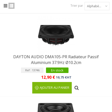
Trier par
Alphabétique : A à Z
DAYTON AUDIO DMA105-PR Radiateur Passif
Aluminium 37.9Hz Ø10.2cm
En stock
Ref : 13746
12,90 €
10,75 €HT
AJOUTER AU PANIER