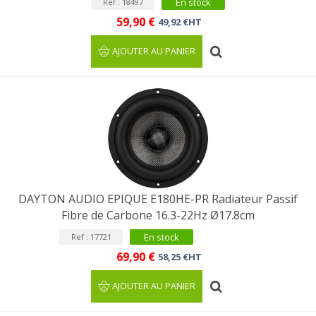
En stock
Ref : 18497
59,90 €
49,92 €HT
AJOUTER AU PANIER
DAYTON AUDIO EPIQUE E180HE-PR Radiateur Passif
Fibre de Carbone 16.3-22Hz Ø17.8cm
En stock
Ref : 17721
69,90 €
58,25 €HT
AJOUTER AU PANIER