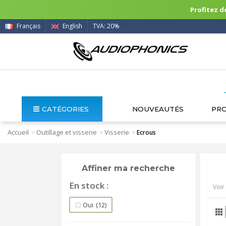
Profitez de
Français
English
TVA: 20%
CATÉGORIES
NOUVEAUTÉS
PR
Accueil
Outillage et visserie
Visserie
>
>
>
Ecrous
Affiner ma recherche
En stock
Voir 
Oui
(12)