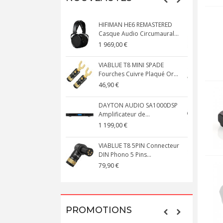
HIFIMAN HE6 REMASTERED
Casque Audio Circumaural...
D
1 969,00 €
5
VIABLUE T8 MINI SPADE
V
Fourches Cuivre Plaqué Or...
C
46,90 €
1
DAYTON AUDIO SA1000DSP
Amplificateur de...
S
1 199,00 €
1
VIABLUE T8 5PIN Connecteur
DIN Phono 5 Pins...
M
79,90 €
1
PROMOTIONS