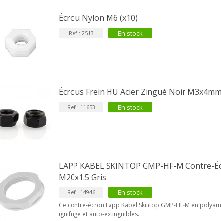
Écrou Nylon M6 (x10)
VIABLUE T8 5PIN Connecteur
En stock
Ref : 2513
IN Phono 5 Pins...
9,90 €
IABLUE T8 Borniers Enceinte
uivre +...
19,90 €
Écrous Frein HU Acier Zingué Noir M3x4mm
VIABLUE EPC-4 T8 STEREO
En stock
Ref : 11653
MALL Câble Jack 3.5mm...
34,90 €
VIABLUE NF-S1 T8 Câble de
odulation Jack 3.5mm...
77,90 €
LAPP KABEL SKINTOP GMP-HF-M Contre-Éc
M20x1.5 Gris
En stock
Ref : 14946
Ce contre-écrou Lapp Kabel Skintop GMP-HF-M en polyami
ignifuge et auto-extinguibles.