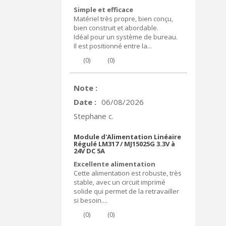
Simple et efficace
Matériel très propre, bien conçu,
bien construit et abordable.
Idéal pour un système de bureau.
Il est positionné entre la...
(
0
)
(
0
)
Note :
Date :
06/08/2026
Stephane c.
Module d'Alimentation Linéaire
Régulé LM317 / MJ15025G 3.3V à
24V DC 5A
Excellente alimentation
Cette alimentation est robuste, très
stable, avec un circuit imprimé
solide qui permet de la retravailler
si besoin....
(
0
)
(
0
)