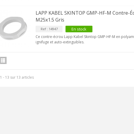
NEUTRIK NC3FXX Connecteur
LAPP KABEL SKINTOP GMP-HF-M Contre-Éc
LR Femelle 3 Pôles...
M25x1.5 Gris
4,95 €
4,30 €
En stock
Ref : 14947
[GRADE B] DAYTON AUDIO
Ce contre-écrou Lapp Kabel Skintop GMP-HF-M en polyami
KSX4 Enceinte Subwoofer...
ignifuge et auto-extinguibles.
179,90 €
149,00 €
AUDIOPHONICS DA-S250NC
mplificateur Intégré...
649,00 €
579,00 €
1 - 13 sur 13 articles
FOSI AUDIO CA30
mplificateur 4 Voies pour...
159,99 €
135,99 €