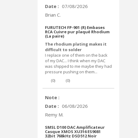
Date :
07/08/2026
Brian C.
FURUTECH FP-901 (R) Embases
RCA Cuivre pur plaqué Rhodium
(La paire)
The rhodium plating makes it
difficult to solder
I replace one of them on the back
of my DAC... I think when my DAC
was shipped to me maybe they had
pressure pushing on them...
(
0
)
(
0
)
Note :
Date :
06/08/2026
Remy M.
SMSL D100 DAC Amplificateur
Casque XMOS XU316 ES9081
32bit 768kHz DSD512 Noir