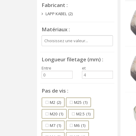
Fabricant
LAPP KABEL
(2)
Matériaux
Longueur filetage (mm)
Entre
et
Pas de vis
M2
(2)
M25
(1)
M20
(1)
M2.5
(1)
M7
(1)
M6
(1)