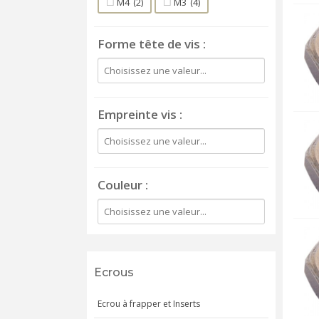
M4
(2)
M3
(4)
Forme tête de vis
Empreinte vis
Couleur
Ecrous
Ecrou à frapper et Inserts