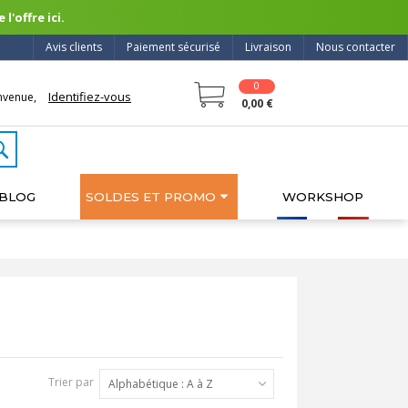
l'offre ici.
Avis clients
Paiement sécurisé
Livraison
Nous contacter
0
Identifiez-vous
nvenue,
0,00 €
BLOG
SOLDES ET PROMO
WORKSHOP
Trier par
Alphabétique : A à Z