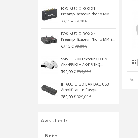
FOSI AUDIO BOX X1
Préamplificateur Phono MM
X
39,00 €
33,15 €
FOSI AUDIO BOX X4
Préamplificateur Phono MM à...
M
79,00 €
67,15 €
SMSL PL200 Lecteur CD DAC
AK4499EX + AK4191EQ...
A
739,00 €
599,00 €
Voir 
IFI AUDIO GO BAR DAC USB
Amplificateur Casque...
A
329,00 €
289,00 €
Avis clients
Note :