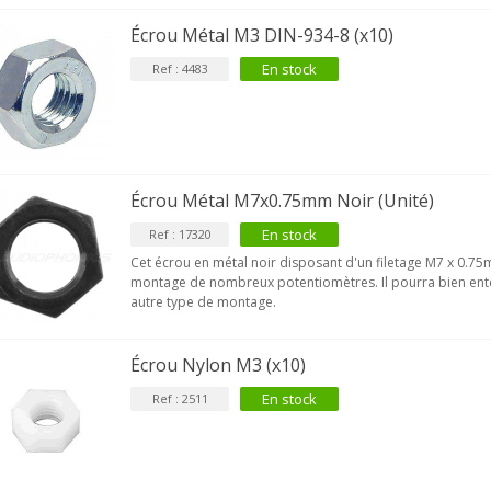
Écrou Métal M3 DIN-934-8 (x10)
En stock
Ref : 4483
Écrou Métal M7x0.75mm Noir (Unité)
En stock
Ref : 17320
Cet écrou en métal noir disposant d'un filetage M7 x 0.75
montage de nombreux potentiomètres. Il pourra bien enten
autre type de montage.
Écrou Nylon M3 (x10)
En stock
Ref : 2511