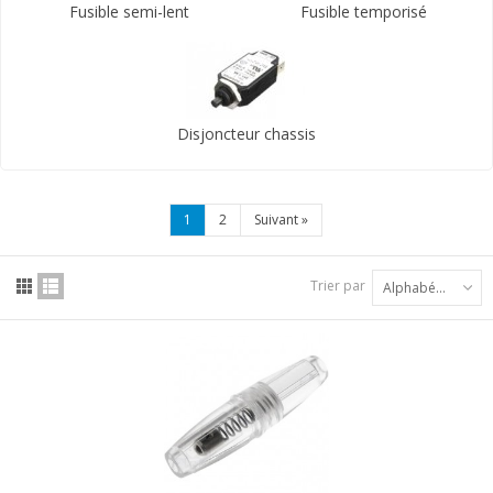
Fusible semi-lent
Fusible temporisé
Disjoncteur chassis
1
2
Suivant
»
Trier par
Alphabétique : A à Z