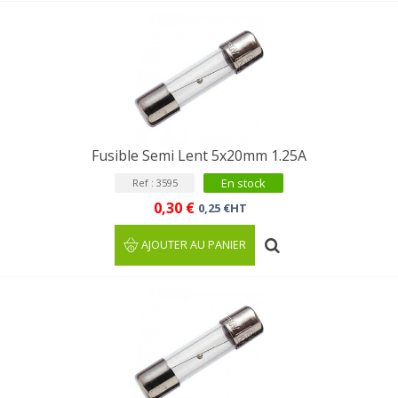
Fusible Semi Lent 5x20mm 1.25A
En stock
Ref : 3595
0,30 €
0,25 €HT
AJOUTER AU PANIER