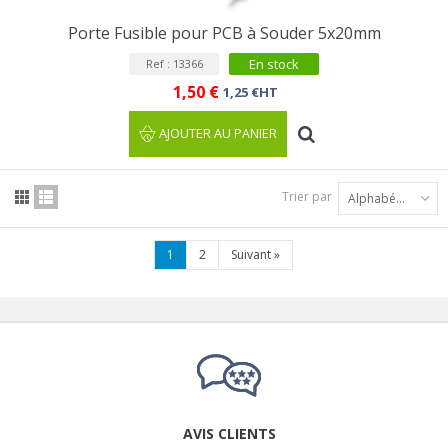
Porte Fusible pour PCB à Souder 5x20mm
En stock
Ref : 13366
1,50 €
1,25 €HT
AJOUTER AU PANIER
Trier par
Alphabétique : A à Z
1
2
Suivant
»
AVIS CLIENTS