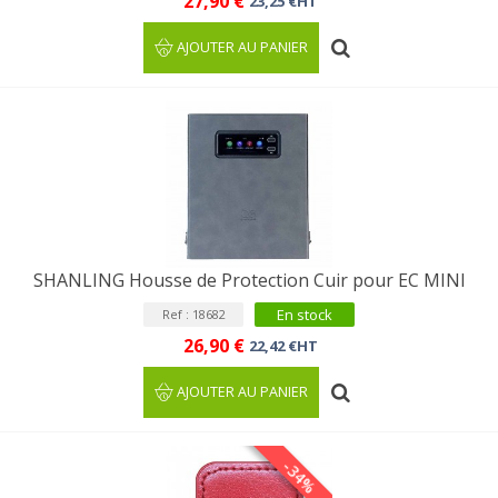
27,90 €
23,25 €HT
AJOUTER AU PANIER
SHANLING Housse de Protection Cuir pour EC MINI
En stock
Ref : 18682
26,90 €
22,42 €HT
AJOUTER AU PANIER
-34%