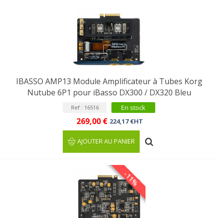
IBASSO AMP13 Module Amplificateur à Tubes Korg
Nutube 6P1 pour iBasso DX300 / DX320 Bleu
En stock
Ref : 16516
269,00 €
224,17 €HT
AJOUTER AU PANIER
-11%