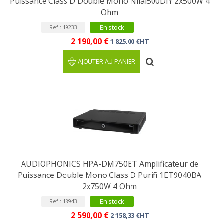
Puissance Class D Double Mono Nilai500DIY 2x500W 4
Ohm
En stock
Ref : 19233
2 190,00 €
1 825,00 €HT
AJOUTER AU PANIER
AUDIOPHONICS HPA-DM750ET Amplificateur de
Puissance Double Mono Class D Purifi 1ET9040BA
2x750W 4 Ohm
En stock
Ref : 18943
2 590,00 €
2 158,33 €HT