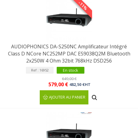
-11%
AUDIOPHONICS DA-S250NC Amplificateur Intégré
Class D NCore NC252MP DAC ES9038Q2M Bluetooth
2x250W 4 Ohm 32bit 768kHz DSD256
En stock
Ref : 16952
649,00 €
579,00 €
482,50 €HT
AJOUTER AU PANIER