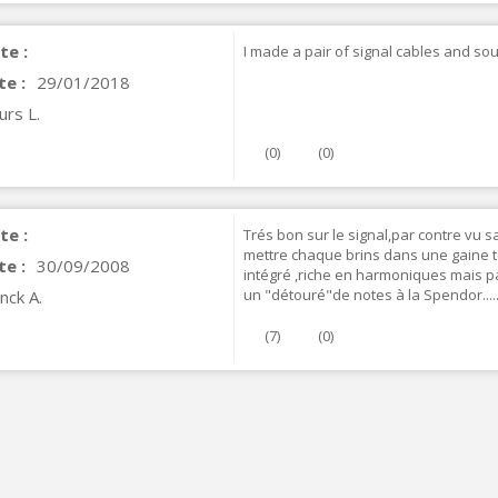
FOSI AUDIO CA30
mplificateur 4 Voies pour...
te :
I made a pair of signal cables and so
159,99 €
135,99 €
te :
29/01/2018
urs L.
(
0
)
(
0
)
te :
Trés bon sur le signal,par contre vu sa 
mettre chaque brins dans une gaine t
te :
30/09/2008
intégré ,riche en harmoniques mais pa
un "détouré"de notes à la Spendor....
nck A.
(
7
)
(
0
)