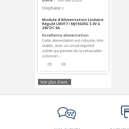
Stephane c.
Module d'Alimentation Linéaire
Régulé LM317 / MJ15025G 3.3V à
24V DC 5A
Excellente alimentation
Cette alimentation est robuste, très
stable, avec un circuit imprimé
solide qui permet de la retravailler
si besoin....
(
0
)
(
0
)
Voir plus d'avis