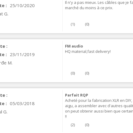
Il n'y a pas mieux. Les câbles que je f
te :
25/10/2020
marché du moins à ce prix.
VIABLUE NF-S1 T8 Câble de
at G.
odulation Jack 3.5mm...
77,90 €
(
1
)
(
0
)
te :
FM audio
HQ material,fast delivery!
te :
23/11/2019
rđe M.
NEUTRIK NC3FXX Connecteur
LR Femelle 3 Pôles...
(
0
)
(
0
)
4,95 €
4,30 €
[GRADE B] DAYTON AUDIO
te :
KSX4 Enceinte Subwoofer...
Parfait RQP
Acheté pour la fabrication XLR en DIY,
179,90 €
149,00 €
te :
05/03/2018
aigu, a assembler avec d'autres qualit
on peut obtenir aussi bien que certai
l G.
AUDIOPHONICS DA-S250NC
!!
mplificateur Intégré...
(
2
)
(
0
)
649,00 €
579,00 €