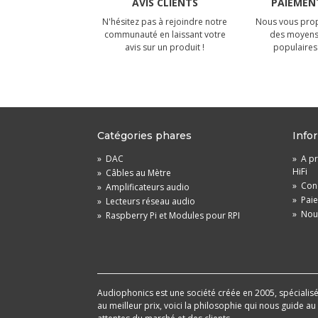
AVIS CLIENTS
PAIEMENT
N'hésitez pas à rejoindre notre
Nous vous prop
communauté en laissant votre
des moyens
avis sur un produit !
populaires 
Catégories phares
Info
»
DAC
»
A pr
HiFi
»
Câbles au Mètre
»
Cond
»
Amplificateurs audio
»
Pai
»
Lecteurs réseau audio
»
Nou
»
Raspberry Pi et Modules pour RPI
Audiophonics est une société créée en 2005, spécialisée 
au meilleur prix, voici la philosophie qui nous guide a