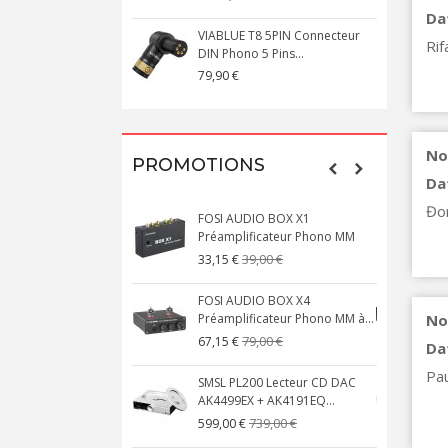
Da
VIABLUE T8 5PIN Connecteur
Rif
DIN Phono 5 Pins...
M
79,90 €
1
No
PROMOTIONS
Da
Đo
FOSI AUDIO BOX X1
Préamplificateur Phono MM
X
39,00 €
33,15 €
FOSI AUDIO BOX X4
Préamplificateur Phono MM à...
No
M
79,00 €
67,15 €
Da
Pau
SMSL PL200 Lecteur CD DAC
AK4499EX + AK4191EQ...
A
739,00 €
599,00 €