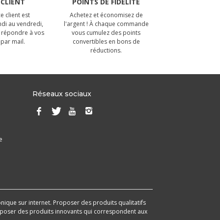
 CLIENT
POINTS DE FIDÉLITÉ
e client est
Achetez et économisez de
ndi au vendredi,
l'argent ! À chaque commande
 répondre à vos
vous cumulez des points
par mail.
convertibles en bons de
réductions.
Réseaux sociaux
e
onique sur internet. Proposer des produits qualitatifs
 proposer des produits innovants qui correspondent aux