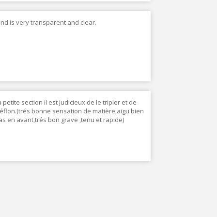
und is very transparent and clear.
petite section il est judicieux de le tripler et de
éflon.(trés bonne sensation de matière,aigu bien
s en avant,trés bon grave ,tenu et rapide)
.