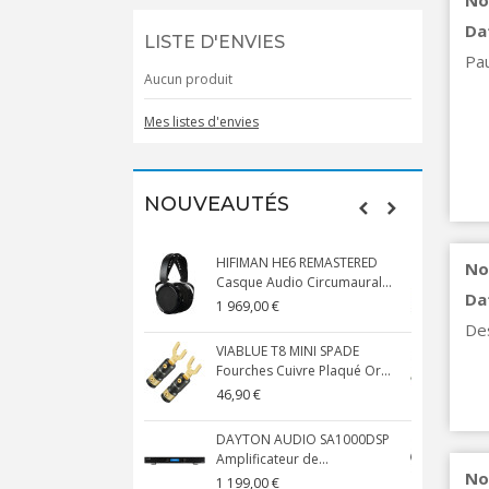
No
Da
LISTE D'ENVIES
Pau
Aucun produit
Mes listes d'envies
NOUVEAUTÉS
HIFIMAN HE6 REMASTERED
No
Casque Audio Circumaural...
D
Da
1 969,00 €
5
Des
VIABLUE T8 MINI SPADE
V
Fourches Cuivre Plaqué Or...
C
46,90 €
1
DAYTON AUDIO SA1000DSP
Amplificateur de...
S
No
1 199,00 €
1