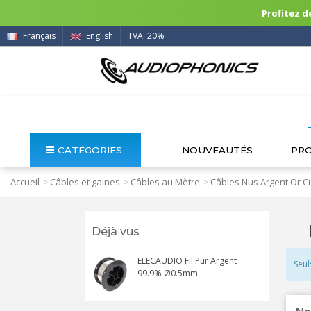
Profitez de
Français
English
TVA: 20%
CATÉGORIES
NOUVEAUTÉS
PR
Accueil
Câbles et gaines
Câbles au Mètre
Câbles Nus Argent Or C
>
>
>
Déjà vus
ELECAUDIO Fil Pur Argent
Seul
99.9% Ø0.5mm