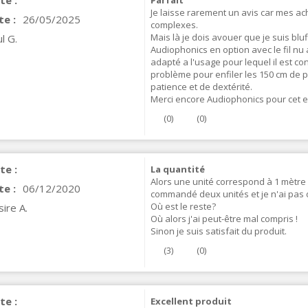
te :
Parfait
Je laisse rarement un avis car mes ac
te :
26/05/2025
complexes.
Mais là je dois avouer que je suis blu
l G.
Audiophonics en option avec le fil nu
adapté a l'usage pour lequel il est co
problème pour enfiler les 150 cm de p
patience et de dextérité.
Merci encore Audiophonics pour cet ex
(
0
)
(
0
)
VIABLUE T8 5PIN Connecteur
te :
La quantité
IN Phono 5 Pins...
Alors une unité correspond à 1 mètre et
te :
06/12/2020
9,90 €
commandé deux unités et je n'ai pas d
Où est le reste?
ire A.
Où alors j'ai peut-être mal compris !
IABLUE T8 Borniers Enceinte
Sinon je suis satisfait du produit.
uivre +...
19,90 €
(
3
)
(
0
)
VIABLUE EPC-4 T8 STEREO
MALL Câble Jack 3.5mm...
te :
Excellent produit
34,90 €