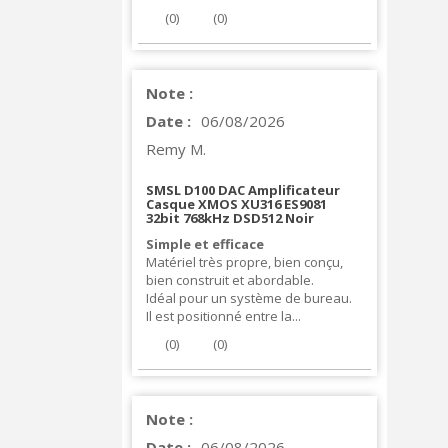
(
0
)
(
0
)
Note :
Date :
06/08/2026
Remy M.
SMSL D100 DAC Amplificateur
Casque XMOS XU316 ES9081
32bit 768kHz DSD512 Noir
Simple et efficace
Matériel très propre, bien conçu,
bien construit et abordable.
Idéal pour un système de bureau.
Il est positionné entre la...
(
0
)
(
0
)
Note :
Date :
06/08/2026