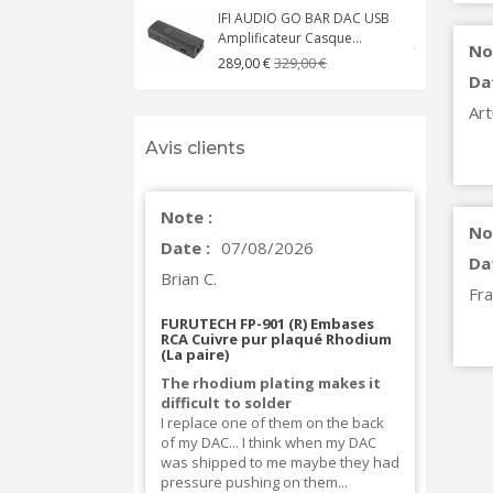
IFI AUDIO GO BAR DAC USB
Amplificateur Casque...
A
No
329,00 €
289,00 €
Da
Art
Avis clients
Note :
No
Date :
07/08/2026
Da
Brian C.
Fra
FURUTECH FP-901 (R) Embases
RCA Cuivre pur plaqué Rhodium
(La paire)
The rhodium plating makes it
difficult to solder
I replace one of them on the back
of my DAC... I think when my DAC
was shipped to me maybe they had
pressure pushing on them...