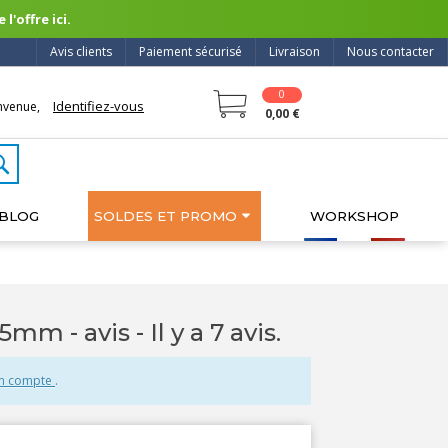
l'offre ici.
Avis clients
Paiement sécurisé
Livraison
Nous contacter
0
Identifiez-vous
nvenue,
0,00 €
BLOG
SOLDES ET PROMO
WORKSHOP
.5mm - avis
- Il y a 7 avis.
un compte
.