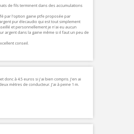
hats de fils terminent dans des accumulations
ffé par l'option gaine ptfe proposée par
 argent pur élecaudio qui est tout simplement
nseillé et personnellement je n'ai eu aucun
ur argent dans la gaine même si il faut un peu de
cellent conseil.
 donc à 4.5 euros si j'ai bien compris. J'en ai
eux mètres de conducteur. J'ai à peine 1 m.