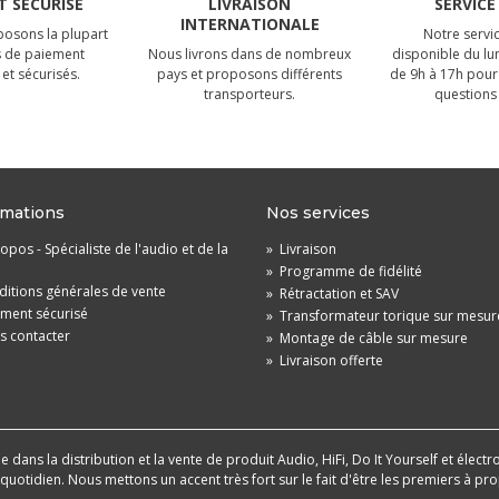
 SÉCURISÉ
LIVRAISON
SERVICE
INTERNATIONALE
osons la plupart
Notre servic
 de paiement
Nous livrons dans de nombreux
disponible du lu
et sécurisés.
pays et proposons différents
de 9h à 17h pour
transporteurs.
questions 
rmations
Nos services
opos - Spécialiste de l'audio et de la
»
Livraison
»
Programme de fidélité
itions générales de vente
»
Rétractation et SAV
ement sécurisé
»
Transformateur torique sur mesur
s contacter
»
Montage de câble sur mesure
»
Livraison offerte
dans la distribution et la vente de produit Audio, HiFi, Do It Yourself et électr
u quotidien. Nous mettons un accent très fort sur le fait d'être les premiers à