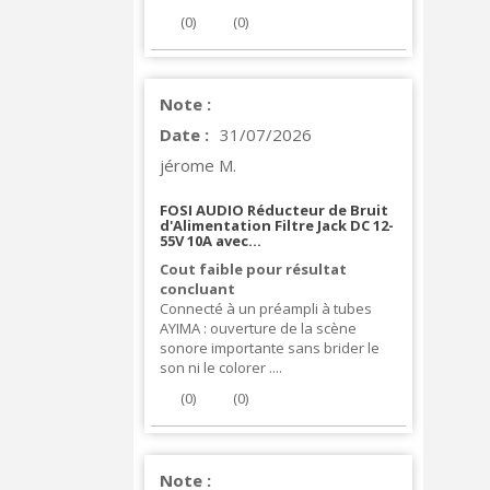
(
0
)
(
0
)
Note :
Date :
31/07/2026
jérome M.
FOSI AUDIO Réducteur de Bruit
d'Alimentation Filtre Jack DC 12-
55V 10A avec...
Cout faible pour résultat
concluant
Connecté à un préampli à tubes
AYIMA : ouverture de la scène
sonore importante sans brider le
son ni le colorer ....
(
0
)
(
0
)
Note :