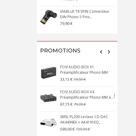
VIABLUE T8 5PIN Connecteur
DIN Phono 5 Pins...
M
79,90 €
1
PROMOTIONS
FOSI AUDIO BOX X1
Préamplificateur Phono MM
X
39,00 €
33,15 €
FOSI AUDIO BOX X4
Préamplificateur Phono MM à...
M
79,00 €
67,15 €
SMSL PL200 Lecteur CD DAC
AK4499EX + AK4191EQ...
A
739,00 €
599,00 €