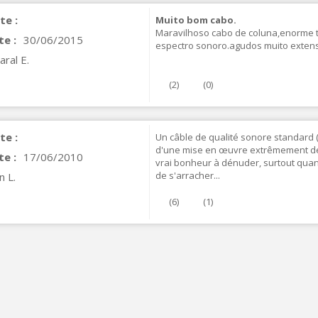
te :
Muito bom cabo.
Maravilhoso cabo de coluna,enorme t
te :
30/06/2015
espectro sonoro.agudos muito extens
ral E.
(
2
)
(
0
)
te :
Un câble de qualité sonore standard (ne
d'une mise en œuvre extrêmement désag
te :
17/06/2010
vrai bonheur à dénuder, surtout quand 
VIABLUE T8 5PIN Connecteur
de s'arracher...
n L.
IN Phono 5 Pins...
9,90 €
(
6
)
(
1
)
IABLUE T8 Borniers Enceinte
uivre +...
19,90 €
VIABLUE EPC-4 T8 STEREO
MALL Câble Jack 3.5mm...
34,90 €