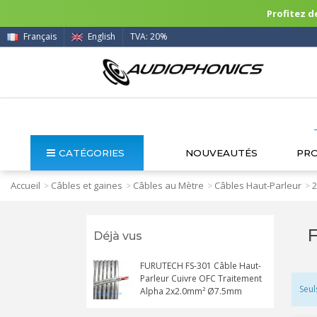
Profitez de
Français
English
TVA: 20%
CATÉGORIES
NOUVEAUTÉS
PR
Accueil
Câbles et gaines
Câbles au Mètre
Câbles Haut-Parleur
2
>
>
>
>
F
Déjà vus
FURUTECH FS-301 Câble Haut-
Parleur Cuivre OFC Traitement
Seul
Alpha 2x2.0mm² Ø7.5mm