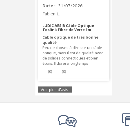
Date :
31/07/2026
Fabien L.
LUDIC AESIR Câble Optique
Toslink Fibre de Verre 1m
Cable optique de trés bonne
qualité
Peu de choses à dire sur un câble
optique, mais il est de qualité avec
de solides connectiques et bien
épais. Il durera longtemps
(
0
)
(
0
)
Voir plus d'avis