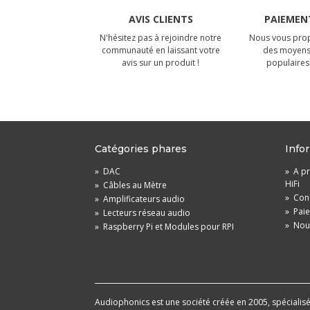
AVIS CLIENTS
PAIEMENT
N'hésitez pas à rejoindre notre
Nous vous prop
communauté en laissant votre
des moyens
avis sur un produit !
populaires 
Catégories phares
Info
»
DAC
»
A pr
HiFi
»
Câbles au Mètre
»
Cond
»
Amplificateurs audio
»
Pai
»
Lecteurs réseau audio
»
Nou
»
Raspberry Pi et Modules pour RPI
Audiophonics est une société créée en 2005, spécialisée 