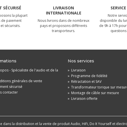
 SÉCURISÉ
LIVRAISON
SERVICE
INTERNATIONALE
osons la plupart
Notre servic
 de paiement
Nous livrons dans de nombreux
disponible du lu
et sécurisés.
pays et proposons différents
de 9h à 17h pour
transporteurs.
questions 
rmations
Nos services
opos - Spécialiste de l'audio et de la
»
Livraison
»
Programme de fidélité
itions générales de vente
»
Rétractation et SAV
ement sécurisé
»
Transformateur torique sur mesur
s contacter
»
Montage de câble sur mesure
»
Livraison offerte
dans la distribution et la vente de produit Audio, HiFi, Do It Yourself et électr