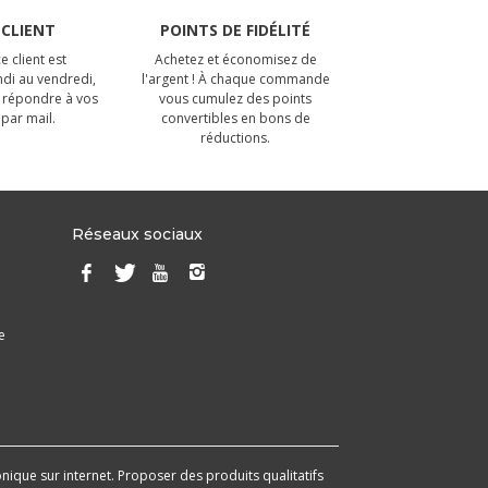
 CLIENT
POINTS DE FIDÉLITÉ
e client est
Achetez et économisez de
ndi au vendredi,
l'argent ! À chaque commande
 répondre à vos
vous cumulez des points
par mail.
convertibles en bons de
réductions.
Réseaux sociaux
e
onique sur internet. Proposer des produits qualitatifs