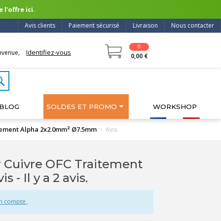
l'offre ici.
Avis clients
Paiement sécurisé
Livraison
Nous contacter
0
Identifiez-vous
nvenue,
0,00 €
BLOG
SOLDES ET PROMO
WORKSHOP
itement Alpha 2x2.0mm² Ø7.5mm
>
Avis
 Cuivre OFC Traitement
vis
- Il y a 2 avis.
un compte
.