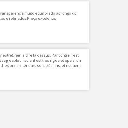
ransparência,muito equilibrado ao longo do
os e refinados.Preço excelente.
utre), rien à dire là dessus. Par contre il est
réable : l'isolant est très rigide et épais, un
les brins intérieurs sont très fins, et risquent