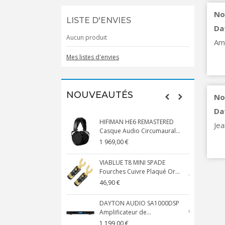
No
LISTE D'ENVIES
Da
Aucun produit
Ama
Mes listes d'envies
NOUVEAUTÉS
No
Da
HIFIMAN HE6 REMASTERED
Jea
Casque Audio Circumaural...
D
1 969,00 €
5
VIABLUE T8 MINI SPADE
V
Fourches Cuivre Plaqué Or...
C
46,90 €
1
DAYTON AUDIO SA1000DSP
Amplificateur de...
S
1 199,00 €
1