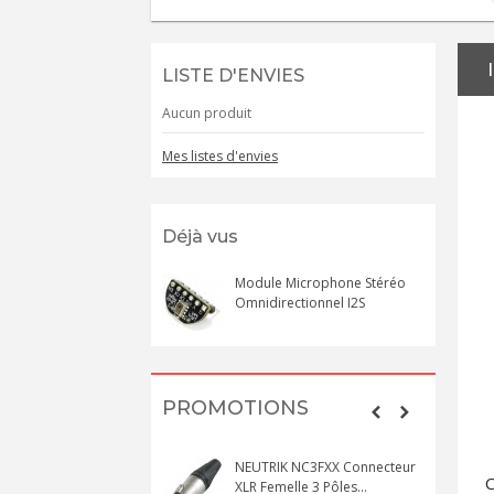
LISTE D'ENVIES
Aucun produit
Mes listes d'envies
Déjà vus
Module Microphone Stéréo
Omnidirectionnel I2S
PROMOTIONS
I AUDIO BOX X1
NEUTRIK NC3FXX Connecteur
C
amplificateur Phono MM
XLR Femelle 3 Pôles...