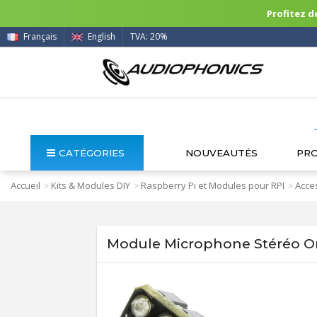
Profitez de
Français
English
TVA: 20%
CATÉGORIES
NOUVEAUTÉS
PR
Accueil
Kits & Modules DIY
Raspberry Pi et Modules pour RPI
Acces
>
>
>
Module Microphone Stéréo Om