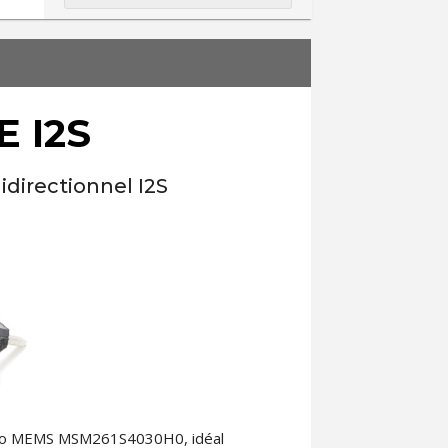
 I2S
irectionnel I2S
éréo MEMS MSM261S4030H0, idéal