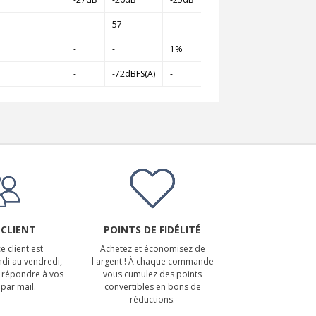
-
57
-
-
-
1%
-
-72dBFS(A)
-
 CLIENT
POINTS DE FIDÉLITÉ
e client est
Achetez et économisez de
ndi au vendredi,
l'argent ! À chaque commande
 répondre à vos
vous cumulez des points
par mail.
convertibles en bons de
réductions.