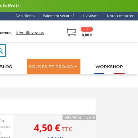
l'offre ici.
Avis clients
Paiement sécurisé
Livraison
Nous contacter
0
Identifiez-vous
nvenue,
0,00 €
BLOG
SOLDES ET PROMO
WORKSHOP
Référence : 13949
réo
4,50 €
on et
TTC
t