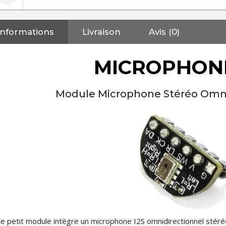
Informations
Livraison
Avis (0)
MICROPHONE
Module Microphone Stéréo Omnid
e petit module intègre un microphone I2S omnidirectionnel st