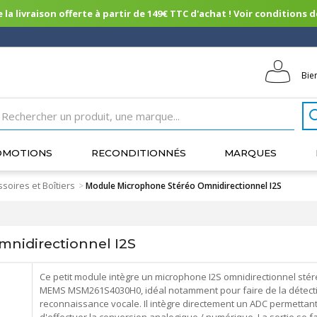
 la livraison offerte à partir de 149€ TTC d'achat ! Voir conditions de 
Bie
OMOTIONS
RECONDITIONNÉS
MARQUES
soires et Boîtiers
>
Module Microphone Stéréo Omnidirectionnel I2S
nidirectionnel I2S
Ce petit module intègre un microphone I2S omnidirectionnel sté
MEMS MSM261S4030H0, idéal notamment pour faire de la détecti
reconnaissance vocale. Il intègre directement un ADC permettan