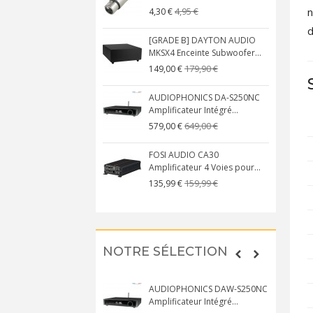
39,00 €
4,95 €
n
15 €
4,30 €
d
I AUDIO BOX X4
[GRADE B] DAYTON AUDIO
amplificateur Phono MM
MKSX4 Enceinte Subwoofer...
179,90 €
149,00 €
79,00 €
15 €
AUDIOPHONICS DA-S250NC
L PL200 Lecteur CD DAC
Amplificateur Intégré...
99EX + AK4191EQ...
649,00 €
579,00 €
739,00 €
,00 €
FOSI AUDIO CA30
 AUDIO GO BAR DAC USB
Amplificateur 4 Voies pour...
ificateur Casque...
159,99 €
135,99 €
329,00 €
,00 €
NOTRE SÉLECTION
 ULTRA Lecteur Réseau
AUDIOPHONICS DAW-S250NC
 ES9038Q2M...
Amplificateur Intégré...