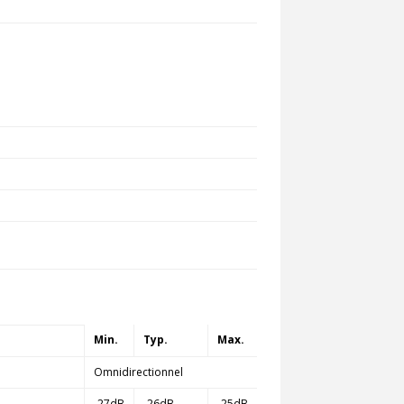
Min.
Typ.
Max.
Omnidirectionnel
-27dB
-26dB
-25dB