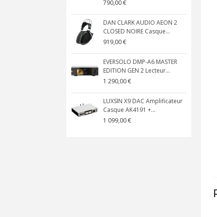
00 €
790,00 €
IOPHONICS DA-S250NC
DAN CLARK AUDIO AEON 2
ificateur Intégré...
CLOSED NOIRE Casque...
649,00 €
919,00 €
,00 €
EVERSOLO DMP-A6 MASTER
RSOLO DAC-Z10 DAC 2x
EDITION GEN 2 Lecteur...
99+AK4191 I2S HDMI...
1 290,00 €
0,00 €
LUXSIN X9 DAC Amplificateur
RSOLO DMP-A8 Lecteur
Casque AK4191 +...
au AK4191EQ...
1 099,00 €
0,00 €