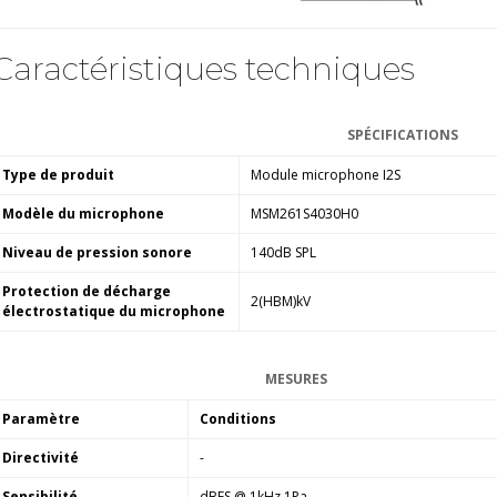
Caractéristiques techniques
SPÉCIFICATIONS
Type de produit
Module microphone I2S
Modèle du microphone
MSM261S4030H0
Niveau de pression sonore
140dB SPL
Protection de décharge
2(HBM)kV
électrostatique du microphone
MESURES
Paramètre
Conditions
Directivité
-
Sensibilité
dBFS @ 1kHz 1Pa