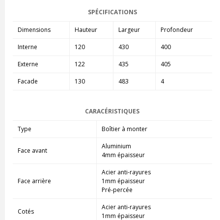
SPÉCIFICATIONS
Dimensions
Hauteur
Largeur
Profondeur
Interne
120
430
400
Externe
122
435
405
Facade
130
483
4
CARACÉRISTIQUES
Type
Boîtier à monter
Aluminium
Face avant
4mm épaisseur
Acier anti-rayures
Face arrière
1mm épaisseur
Pré-percée
Acier anti-rayures
Cotés
1mm épaisseur