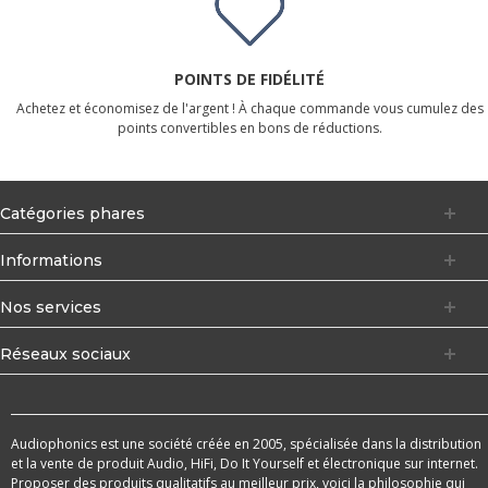
POINTS DE FIDÉLITÉ
Achetez et économisez de l'argent ! À chaque commande vous cumulez des
points convertibles en bons de réductions.
Catégories phares
Informations
Nos services
Réseaux sociaux
Audiophonics est une société créée en 2005, spécialisée dans la distribution
et la vente de produit Audio, HiFi, Do It Yourself et électronique sur internet.
Proposer des produits qualitatifs au meilleur prix, voici la philosophie qui