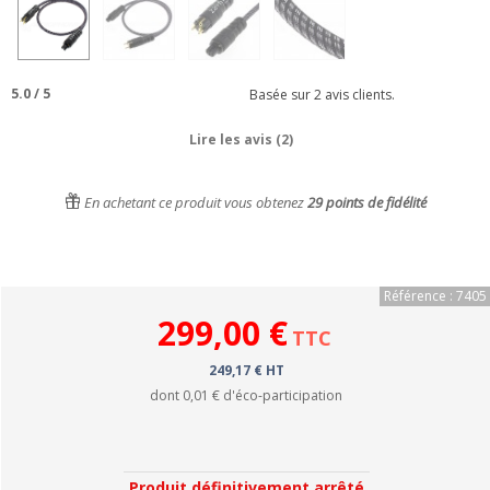
5.0
/
5
Basée sur
2
avis clients.
Lire les avis (2)
En achetant ce produit vous obtenez
29
points de fidélité
Référence : 7405
299,00 €
TTC
249,17 € HT
dont
0,01 €
d'éco-participation
Produit définitivement arrêté