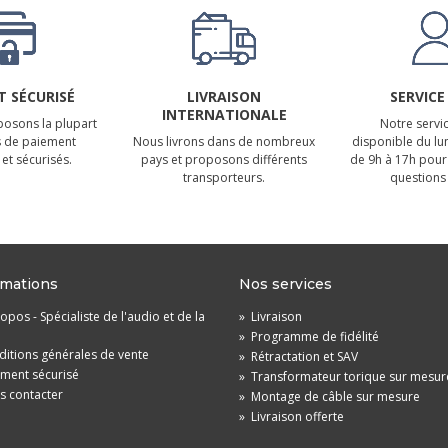
 SÉCURISÉ
LIVRAISON
SERVICE
INTERNATIONALE
osons la plupart
Notre servic
 de paiement
Nous livrons dans de nombreux
disponible du lu
et sécurisés.
pays et proposons différents
de 9h à 17h pour
transporteurs.
questions 
rmations
Nos services
opos - Spécialiste de l'audio et de la
»
Livraison
»
Programme de fidélité
itions générales de vente
»
Rétractation et SAV
ement sécurisé
»
Transformateur torique sur mesur
s contacter
»
Montage de câble sur mesure
»
Livraison offerte