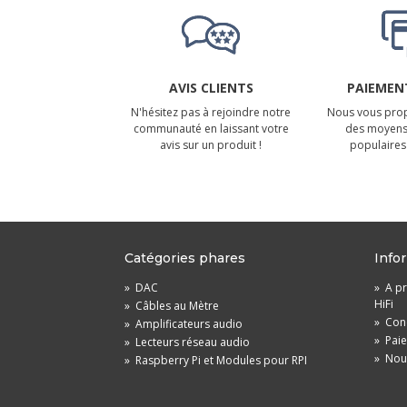
AVIS CLIENTS
PAIEMENT
N'hésitez pas à rejoindre notre
Nous vous prop
communauté en laissant votre
des moyens
avis sur un produit !
populaires 
Catégories phares
Info
»
DAC
»
A pr
HiFi
»
Câbles au Mètre
»
Cond
»
Amplificateurs audio
»
Pai
»
Lecteurs réseau audio
»
Nou
»
Raspberry Pi et Modules pour RPI