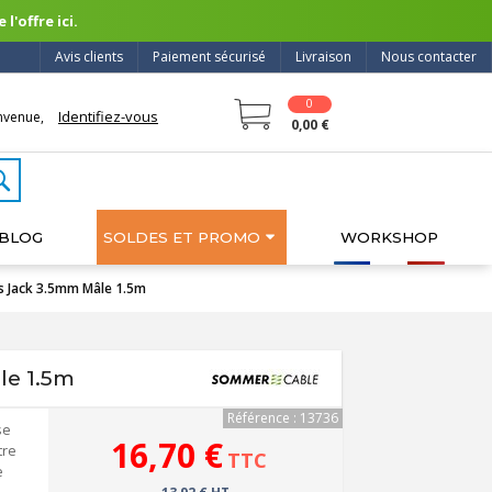
l'offre ici.
Avis clients
Paiement sécurisé
Livraison
Nous contacter
0
Identifiez-vous
nvenue,
0,00 €
BLOG
SOLDES ET PROMO
WORKSHOP
s Jack 3.5mm Mâle 1.5m
le 1.5m
Référence : 13736
se
16,70 €
tre
TTC
e