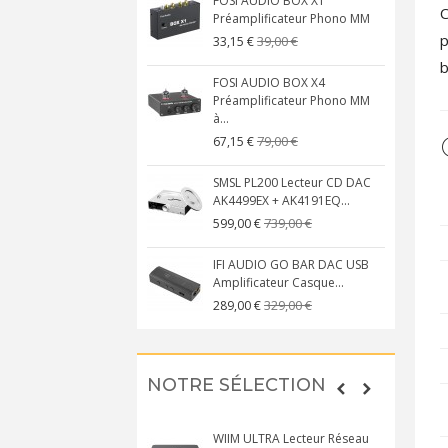
FOSI AUDIO BOX X1
C
Préamplificateur Phono MM
p
39,00 €
33,15 €
b
FOSI AUDIO BOX X4
Préamplificateur Phono MM
à...
79,00 €
67,15 €
SMSL PL200 Lecteur CD DAC
AK4499EX + AK4191EQ...
739,00 €
599,00 €
IFI AUDIO GO BAR DAC USB
Amplificateur Casque...
329,00 €
289,00 €
NOTRE SÉLECTION
WIIM ULTRA Lecteur Réseau