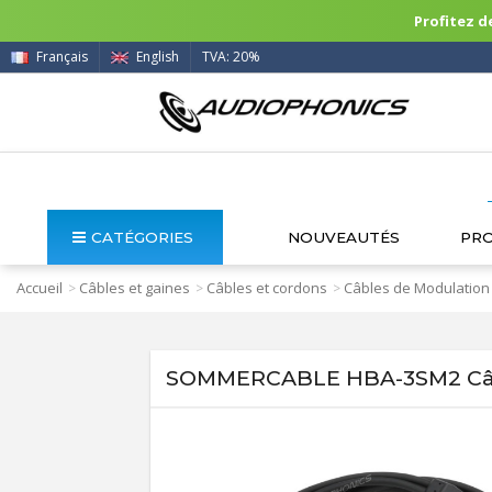
Profitez de
Français
English
TVA: 20%
CATÉGORIES
NOUVEAUTÉS
PR
Accueil
Câbles et gaines
Câbles et cordons
Câbles de Modulation
>
>
>
SOMMERCABLE HBA-3SM2 Câble