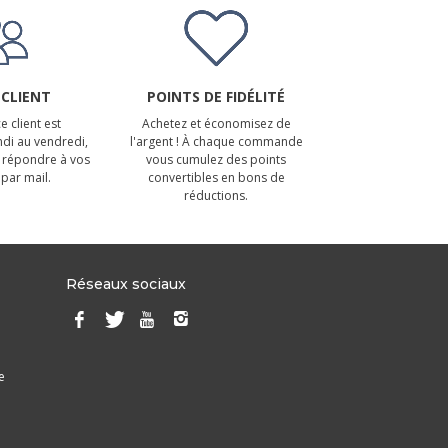
 CLIENT
POINTS DE FIDÉLITÉ
e client est
Achetez et économisez de
ndi au vendredi,
l'argent ! À chaque commande
 répondre à vos
vous cumulez des points
par mail.
convertibles en bons de
réductions.
Réseaux sociaux
e