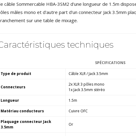
NEUTRIK NC3FXX Connecteur
e câble Sommercable HBA-3SM2 d'une longueur de 1.5m dispose
XLR Femelle 3 Pôles...
ôles mâles mono et d'autre part d'un connecteur Jack 3.5mm plaqu
4,95 €
4,30 €
ranchement sur une table de mixage.
[GRADE B] DAYTON AUDIO
MKSX4 Enceinte Subwoofer...
179,90 €
149,00 €
Caractéristiques techniques
AUDIOPHONICS DA-S250NC
Amplificateur Intégré...
649,00 €
579,00 €
SPÉCIFICATIONS
Type de produit
Câble XLR / Jack 3.5mm
FOSI AUDIO CA30
Amplificateur 4 Voies pour...
2x XLR 3 pôles mono
159,99 €
Connecteurs
135,99 €
1x Jack 3.5mm stéréo
Longueur
1.5m
Matériau conducteurs
Cuivre OFC
Plaquage connecteur Jack
Or
3.5mm
AUDIOPHONICS DAW-S250NC