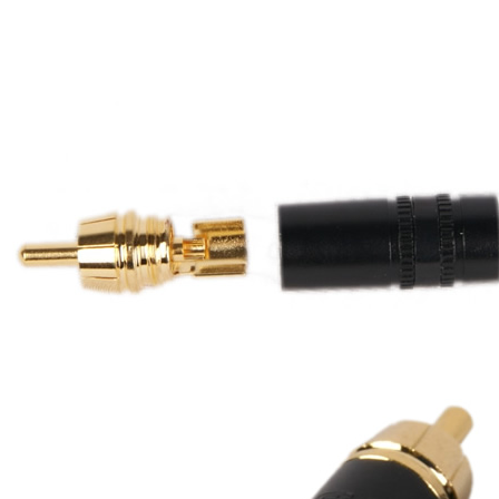
790,00 €
DAN CLARK AUDIO AEON 2
CLOSED NOIRE Casque...
919,00 €
EVERSOLO DMP-A6 MASTER
EDITION GEN 2 Lecteur...
1 290,00 €
LUXSIN X9 DAC Amplificateur
Casque AK4191 +...
1 099,00 €