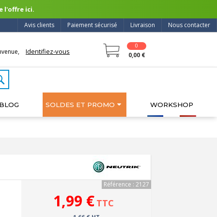
l'offre ici.
Avis clients
Paiement sécurisé
Livraison
Nous contacter
0
Identifiez-vous
nvenue,
0,00 €
BLOG
SOLDES ET PROMO
WORKSHOP
Référence : 2127
1,99 €
TTC