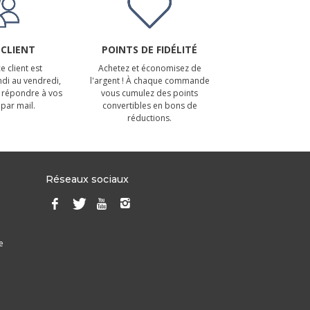
 CLIENT
POINTS DE FIDÉLITÉ
e client est
Achetez et économisez de
ndi au vendredi,
l'argent ! À chaque commande
 répondre à vos
vous cumulez des points
par mail.
convertibles en bons de
réductions.
Réseaux sociaux
e