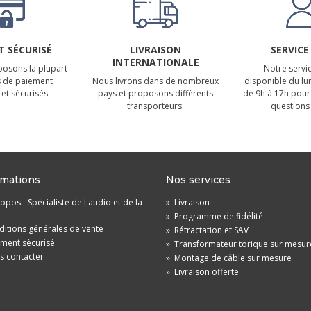
 SÉCURISÉ
LIVRAISON
SERVICE
INTERNATIONALE
osons la plupart
Notre servic
 de paiement
Nous livrons dans de nombreux
disponible du lu
et sécurisés.
pays et proposons différents
de 9h à 17h pour
transporteurs.
questions 
rmations
Nos services
opos - Spécialiste de l'audio et de la
»
Livraison
»
Programme de fidélité
itions générales de vente
»
Rétractation et SAV
ement sécurisé
»
Transformateur torique sur mesur
s contacter
»
Montage de câble sur mesure
»
Livraison offerte