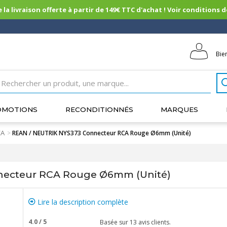
 la livraison offerte à partir de 149€ TTC d'achat ! Voir conditions de 
Bie
OMOTIONS
RECONDITIONNÉS
MARQUES
CA
>
REAN / NEUTRIK NYS373 Connecteur RCA Rouge Ø6mm (Unité)
necteur RCA Rouge Ø6mm (Unité)
Lire la description complète
4.0
/
5
Basée sur
13
avis clients.