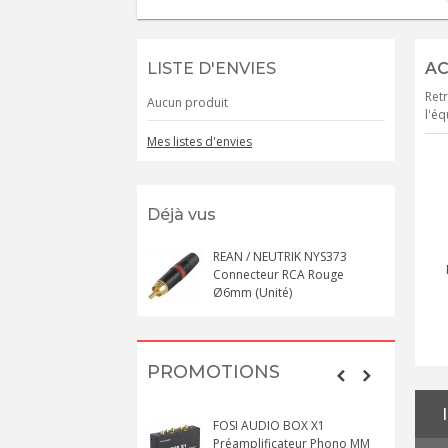
LISTE D'ENVIES
AC
Retr
Aucun produit
l'éq
Mes listes d'envies
Déjà vus
REAN / NEUTRIK NYS373
Connecteur RCA Rouge
Ø6mm (Unité)
PROMOTIONS
FOSI AUDIO BOX X1
Préamplificateur Phono MM