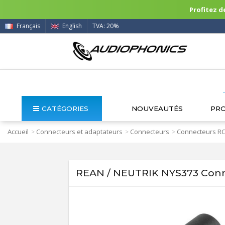
Profitez de
Français
English
TVA: 20%
CATÉGORIES
NOUVEAUTÉS
PR
Accueil
Connecteurs et adaptateurs
Connecteurs
Connecteurs R
>
>
>
REAN / NEUTRIK NYS373 Con