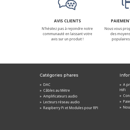
AVIS CLIENTS
PAIEMENT
N'hésitez pas à rejoindre notre
Nous vous prop
communauté en laissant votre
des moyens
avis sur un produit !
populaires 
Catégories phares
Info
»
DAC
»
A pr
HiFi
»
Câbles au Mètre
»
Cond
»
Amplificateurs audio
»
Pai
»
Lecteurs réseau audio
»
Nou
»
Raspberry Pi et Modules pour RPI