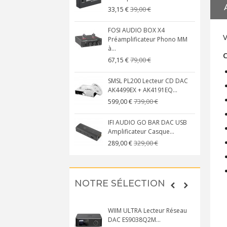
39,00 €
33,15 €
FOSI AUDIO BOX X4
V
Préamplificateur Phono MM
à...
C
79,00 €
67,15 €
SMSL PL200 Lecteur CD DAC
AK4499EX + AK4191EQ...
739,00 €
599,00 €
IFI AUDIO GO BAR DAC USB
Amplificateur Casque...
329,00 €
289,00 €
NOTRE SÉLECTION
WIIM ULTRA Lecteur Réseau
DAC ES9038Q2M...