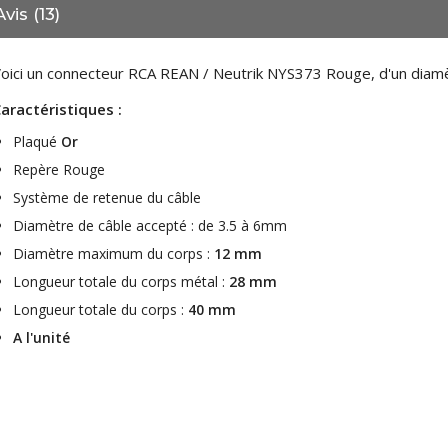
Avis (13)
4,95 €
4,30 €
[GRADE B] DAYTON AUDIO
oici un connecteur RCA REAN / Neutrik NYS373 Rouge, d'un diamè
MKSX4 Enceinte Subwoofer...
179,90 €
149,00 €
aractéristiques :
Plaqué
Or
AUDIOPHONICS DA-S250NC
Amplificateur Intégré...
Repère Rouge
649,00 €
579,00 €
Système de retenue du câble
FOSI AUDIO CA30
Diamètre de câble accepté : de 3.5 à 6mm
Amplificateur 4 Voies pour...
Diamètre maximum du corps :
12 mm
159,99 €
135,99 €
Longueur totale du corps métal :
28 mm
Longueur totale du corps :
40 mm
A l'unité
AUDIOPHONICS DAW-S250NC
Amplificateur Intégré...