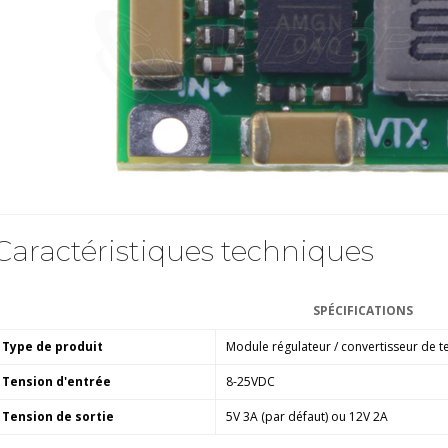
Amplificateur Intégré...
790,00 €
DAN CLARK AUDIO AEON 2
CLOSED NOIRE Casque...
919,00 €
EVERSOLO DMP-A6 MASTER
EDITION GEN 2 Lecteur...
1 290,00 €
LUXSIN X9 DAC Amplificateur
Caractéristiques techniques
Casque AK4191 +...
1 099,00 €
SPÉCIFICATIONS
Type de produit
Module régulateur / convertisseur de t
Tension d'entrée
8-25VDC
Tension de sortie
5V 3A (par défaut) ou 12V 2A