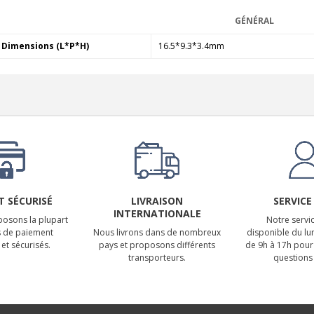
GÉNÉRAL
Dimensions (L*P*H)
16.5*9.3*3.4mm
 SÉCURISÉ
LIVRAISON
SERVICE
INTERNATIONALE
osons la plupart
Notre servic
 de paiement
Nous livrons dans de nombreux
disponible du lu
et sécurisés.
pays et proposons différents
de 9h à 17h pour
transporteurs.
questions 