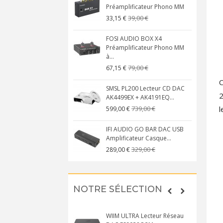
Préamplificateur Phono MM
39,00 €
33,15 €
FOSI AUDIO BOX X4
Préamplificateur Phono MM
à...
79,00 €
67,15 €
C
SMSL PL200 Lecteur CD DAC
2
AK4499EX + AK4191EQ...
l
739,00 €
599,00 €
IFI AUDIO GO BAR DAC USB
Amplificateur Casque...
329,00 €
289,00 €
NOTRE SÉLECTION
WIIM ULTRA Lecteur Réseau