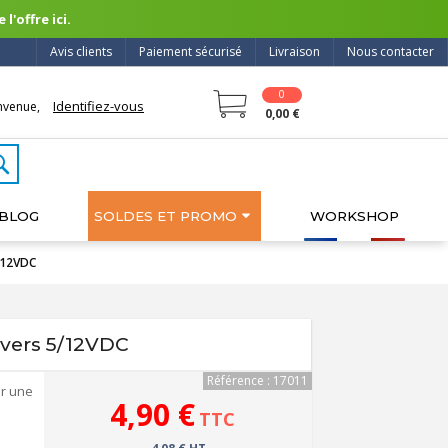
l'offre ici.
Avis clients
Paiement sécurisé
Livraison
Nous contacter
0
Identifiez-vous
nvenue,
0,00 €
BLOG
SOLDES ET PROMO
WORKSHOP
/12VDC
vers 5/12VDC
Référence : 17011
ir une
4,90 €
TTC