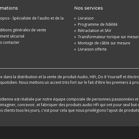
rmations
Nos services
opos - Spécialiste de l'audio et de la
»
Livraison
»
Programme de fidélité
itions générales de vente
»
Rétractation et SAV
ement sécurisé
»
Transformateur torique sur mesur
s contacter
»
Montage de câble sur mesure
»
Livraison offerte
dans la distribution et la vente de produit Audio, HiFi, Do It Yourself et électr
u quotidien. Nous mettons un accent très fort sur le fait d'être les premiers à
tidienne est réalisée par notre équipe composée de personnes passionnées et 
aginer, concevoir, et fabriquer des produits audio HFi qui ont pour seul but d
 clients tous les jours, c'est pour cela que nous privilégions l'ajout de produ