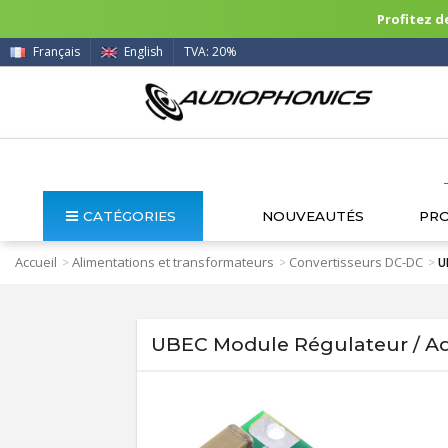
Profitez de
Français
English
TVA: 20%
CATÉGORIES
NOUVEAUTÉS
PR
Accueil
Alimentations et transformateurs
Convertisseurs DC-DC
>
>
>
U
UBEC Module Régulateur / Ad