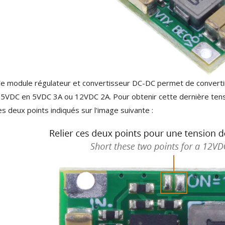
XLR Femelle 3 Pôles...
4,95 €
4,30 €
[GRADE B] DAYTON AUDIO
MKSX4 Enceinte Subwoofer...
179,90 €
149,00 €
AUDIOPHONICS DA-S250NC
e module régulateur et convertisseur DC-DC permet de convertir 
Amplificateur Intégré...
5VDC en 5VDC 3A ou 12VDC 2A. Pour obtenir cette dernière tensi
649,00 €
579,00 €
es deux points indiqués sur l'image suivante :
FOSI AUDIO CA30
Amplificateur 4 Voies pour...
159,99 €
135,99 €
AUDIOPHONICS DAW-S250NC