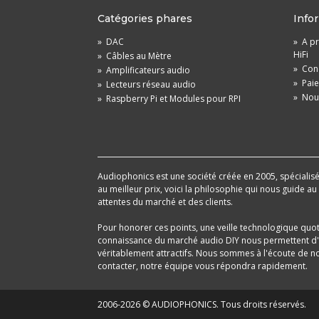
Catégories phares
Info
»
DAC
»
A pr
HiFi
»
Câbles au Mètre
»
Cond
»
Amplificateurs audio
»
Pai
»
Lecteurs réseau audio
»
Nou
»
Raspberry Pi et Modules pour RPI
Audiophonics est une société créée en 2005, spécialisée 
au meilleur prix, voici la philosophie qui nous guide a
attentes du marché et des clients.
Pour honorer ces points, une veille technologique quo
connaissance du marché audio DIY nous permettent d'im
véritablement attractifs. Nous sommes à l'écoute de nos
contacter, notre équipe vous répondra rapidement.
2006-2026 © AUDIOPHONICS. Tous droits réservés.