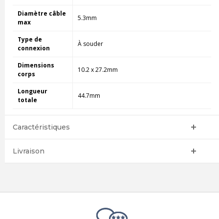
Diamètre câble
5.3mm
max
Type de
À souder
connexion
Dimensions
10.2 x 27.2mm
corps
Longueur
44.7mm
totale
Caractéristiques
Livraison