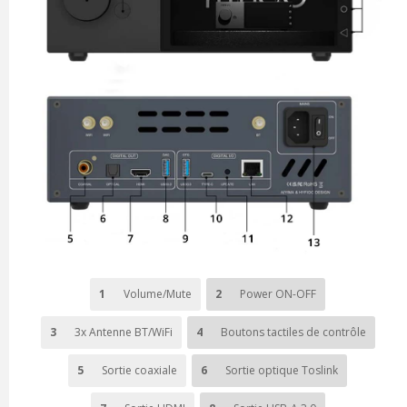
1
Volume/Mute
2
Power ON-OFF
3
3x Antenne BT/WiFi
4
Boutons tactiles de contrôle
5
Sortie coaxiale
6
Sortie optique Toslink