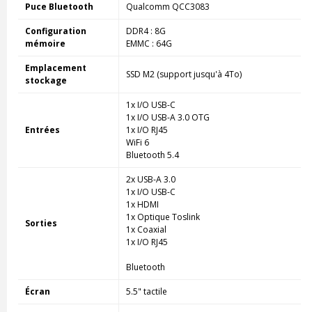
Puce Bluetooth
Qualcomm QCC3083
Configuration
DDR4 : 8G
mémoire
EMMC : 64G
Emplacement
SSD M2 (support jusqu'à 4To)
stockage
1x I/O USB-C
1x I/O USB-A 3.0 OTG
Entrées
1x I/O RJ45
WiFi 6
Bluetooth 5.4
2x USB-A 3.0
1x I/O USB-C
1x HDMI
1x Optique Toslink
Sorties
1x Coaxial
1x I/O RJ45
Bluetooth
Écran
5.5" tactile