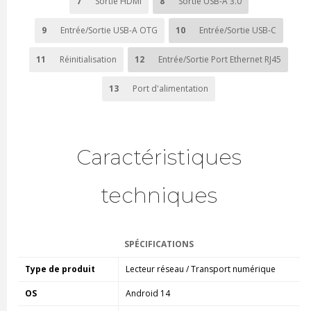
7
Sortie HDMI
8
Sortie USB-A 3.0
9
Entrée/Sortie USB-A OTG
10
Entrée/Sortie USB-C
11
Réinitialisation
12
Entrée/Sortie Port Ethernet RJ45
13
Port d'alimentation
Caractéristiques
techniques
SPÉCIFICATIONS
Type de produit
Lecteur réseau / Transport numérique
OS
Android 14