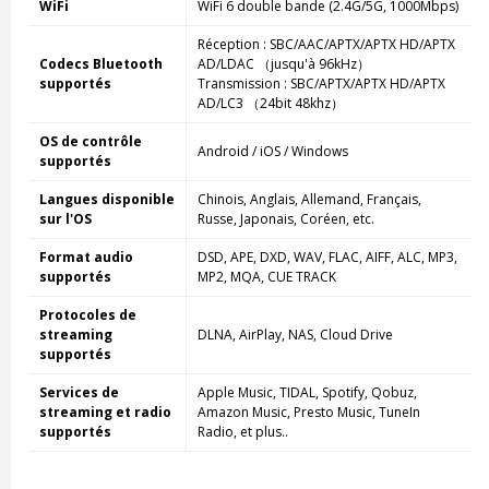
WiFi
WiFi 6 double bande (2.4G/5G, 1000Mbps)
Réception : SBC/AAC/APTX/APTX HD/APTX
Codecs Bluetooth
AD/LDAC （jusqu'à 96kHz）
supportés
Transmission : SBC/APTX/APTX HD/APTX
AD/LC3 （24bit 48khz）
OS de contrôle
Android / iOS / Windows
supportés
Langues disponible
Chinois, Anglais, Allemand, Français,
sur l'OS
Russe, Japonais, Coréen, etc.
Format audio
DSD, APE, DXD, WAV, FLAC, AIFF, ALC, MP3,
supportés
MP2, MQA, CUE TRACK
Protocoles de
streaming
DLNA, AirPlay, NAS, Cloud Drive
supportés
Services de
Apple Music, TIDAL, Spotify, Qobuz,
streaming et radio
Amazon Music, Presto Music, TuneIn
supportés
Radio, et plus..