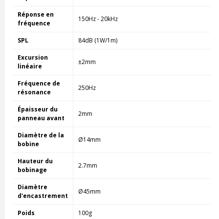
Réponse en
150Hz - 20kHz
fréquence
SPL
84dB (1W/1m)
Excursion
±2mm
linéaire
Fréquence de
250Hz
résonance
Épaisseur du
2mm
panneau avant
Diamètre de la
Ø14mm
bobine
Hauteur du
2.7mm
bobinage
Diamètre
Ø45mm
d'encastrement
Poids
100g