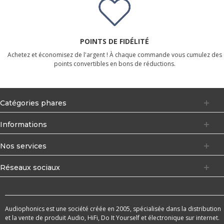
POINTS DE FIDÉLITÉ
Achetez et économisez de l'argent ! À chaque commande vous cumulez des
points convertibles en bons de réductions.
Catégories phares
Informations
Nos services
Réseaux sociaux
Audiophonics est une société créée en 2005, spécialisée dans la distribution
et la vente de produit Audio, HiFi, Do It Yourself et électronique sur internet.