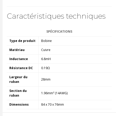
Caractéristiques techniques
SPÉCIFICATIONS
Type de produit
Bobine
Matériau
Cuivre
Inductance
6.8mH
Résistance DC
0.19Ω
Largeur du
28mm
ruban
Section du
1.96mm² (14AWG)
ruban
Dimensions
84 x 70 x 76mm