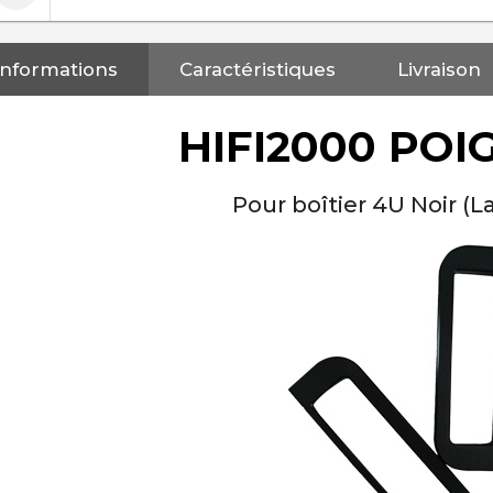
Informations
Caractéristiques
Livraison
HIFI2000 POI
Pour boîtier 4U Noir (La
NEUTRIK NC3FXX Connecteur
XLR Femelle 3 Pôles...