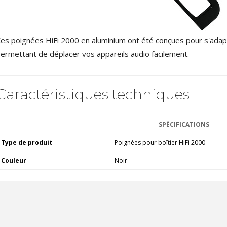
4,95 €
4,30 €
[GRADE B] DAYTON AUDIO
MKSX4 Enceinte Subwoofer...
es poignées HiFi 2000 en aluminium ont été conçues pour s'adapt
179,90 €
149,00 €
ermettant de déplacer vos appareils audio facilement.
AUDIOPHONICS DA-S250NC
Amplificateur Intégré...
Caractéristiques techniques
649,00 €
579,00 €
FOSI AUDIO CA30
Amplificateur 4 Voies pour...
SPÉCIFICATIONS
159,99 €
135,99 €
Type de produit
Poignées pour boîtier HiFi 2000
Couleur
Noir
AUDIOPHONICS DAW-S250NC
Amplificateur Intégré...