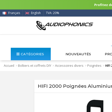
Profitez de
Français
English
TVA: 20%
CATÉGORIES
NOUVEAUTÉS
PR
Accueil
Boîtiers et coffrets DIY
Accessoires divers
Poignées
>
>
>
>
HIFI
HIFI 2000 Poignées Aluminium