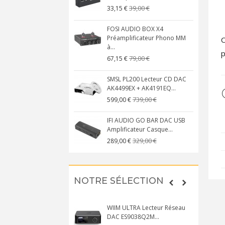
39,00 €
33,15 €
FOSI AUDIO BOX X4
Préamplificateur Phono MM
C
à...
p
79,00 €
67,15 €
SMSL PL200 Lecteur CD DAC
AK4499EX + AK4191EQ...
739,00 €
599,00 €
IFI AUDIO GO BAR DAC USB
Amplificateur Casque...
329,00 €
289,00 €
NOTRE SÉLECTION
WIIM ULTRA Lecteur Réseau
DAC ES9038Q2M...