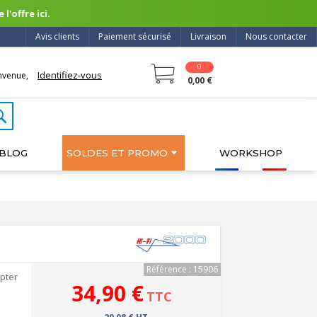
l'offre ici.
Avis clients
Paiement sécurisé
Livraison
Nous contacter
0
Identifiez-vous
nvenue,
0,00 €
BLOG
SOLDES ET PROMO
WORKSHOP
Référence : 15906
pter
34,90 €
TTC