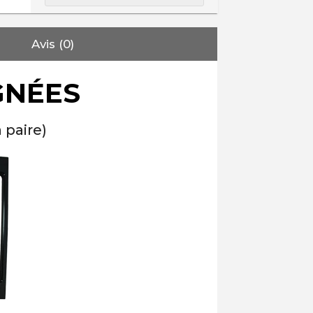
Avis (0)
GNÉES
 paire)