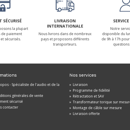
 SÉCURISÉ
LIVRAISON
SERVICE
INTERNATIONALE
osons la plupart
Notre servic
 de paiement
Nous livrons dans de nombreux
disponible du lu
et sécurisés.
pays et proposons différents
de 9h à 17h pour
transporteurs.
questions 
rmations
Nos services
opos - Spécialiste de l'audio et de la
»
Livraison
»
Programme de fidélité
itions générales de vente
»
Rétractation et SAV
ement sécurisé
»
Transformateur torique sur mesur
s contacter
»
Montage de câble sur mesure
»
Livraison offerte