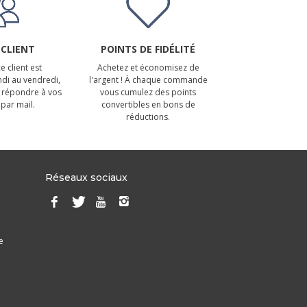
 CLIENT
POINTS DE FIDÉLITÉ
e client est
Achetez et économisez de
ndi au vendredi,
l'argent ! À chaque commande
 répondre à vos
vous cumulez des points
par mail.
convertibles en bons de
réductions.
Réseaux sociaux
e