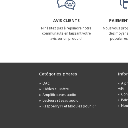
AVIS CLIENTS
PAIEMENT
N'hésitez pas à rejoindre notre
Nous vous prop
communauté en laissant votre
des moyens
avis sur un produit !
populaires 
Catégories phares
Info
»
DAC
»
A pr
HiFi
»
Câbles au Mètre
»
Cond
»
Amplificateurs audio
»
Pai
»
Lecteurs réseau audio
»
Nou
»
Raspberry Pi et Modules pour RPI