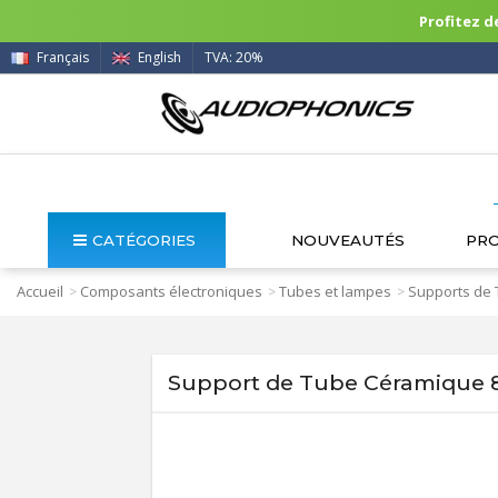
Profitez de
Français
English
TVA: 20%
CATÉGORIES
NOUVEAUTÉS
PR
Accueil
Composants électroniques
Tubes et lampes
Supports de
>
>
>
Support de Tube Céramique 8