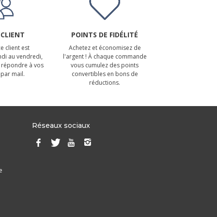
 CLIENT
POINTS DE FIDÉLITÉ
e client est
Achetez et économisez de
ndi au vendredi,
l'argent ! À chaque commande
 répondre à vos
vous cumulez des points
par mail.
convertibles en bons de
réductions.
Réseaux sociaux
e