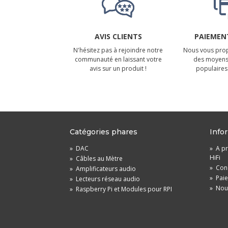
AVIS CLIENTS
PAIEMENT
N'hésitez pas à rejoindre notre
Nous vous prop
communauté en laissant votre
des moyens
avis sur un produit !
populaires 
Catégories phares
Info
»
DAC
»
A pr
HiFi
»
Câbles au Mètre
»
Cond
»
Amplificateurs audio
»
Pai
»
Lecteurs réseau audio
»
Nou
»
Raspberry Pi et Modules pour RPI