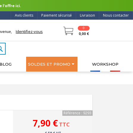
l'offre ici.
Avis clients
Paiement sécurisé
Livraison
Nous contacter
0
Identifiez-vous
nvenue,
0,00 €
BLOG
SOLDES ET PROMO
WORKSHOP
Référence : 9293
7,90 €
TTC