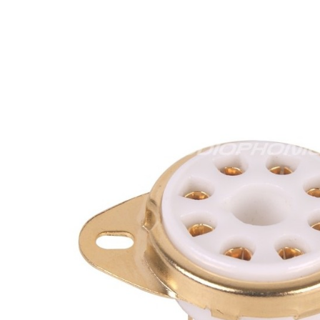
4,95 €
4,30 €
[GRADE B] DAYTON AUDIO
MKSX4 Enceinte Subwoofer...
179,90 €
149,00 €
AUDIOPHONICS DA-S250NC
Amplificateur Intégré...
649,00 €
579,00 €
FOSI AUDIO CA30
Amplificateur 4 Voies pour...
159,99 €
135,99 €
AUDIOPHONICS DAW-S250NC
Amplificateur Intégré...