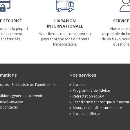
 SÉCURISÉ
LIVRAISON
SERVICE
INTERNATIONALE
osons la plupart
Notre servic
 de paiement
Nous livrons dans de nombreux
disponible du lu
et sécurisés.
pays et proposons différents
de 9h à 17h pour
transporteurs.
questions 
rmations
Nos services
opos - Spécialiste de l'audio et de la
»
Livraison
»
Programme de fidélité
itions générales de vente
»
Rétractation et SAV
ement sécurisé
»
Transformateur torique sur mesur
s contacter
»
Montage de câble sur mesure
»
Livraison offerte