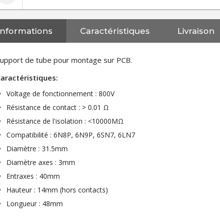
Informations
Caractéristiques
Livraison
upport de tube pour montage sur PCB.
aractéristiques:
Voltage de fonctionnement : 800V
Résistance de contact : > 0.01 Ω
Résistance de l'isolation : <10000MΩ
Compatibilité : 6N8P, 6N9P, 6SN7, 6LN7
Diamètre : 31.5mm
Diamètre axes : 3mm
Entraxes : 40mm
Hauteur : 14mm (hors contacts)
Longueur : 48mm
NEUTRIK NC3FXX Connecteur
XLR Femelle 3 Pôles...