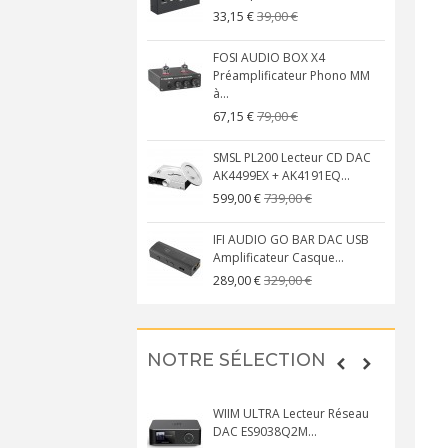
39,00 €
33,15 €
FOSI AUDIO BOX X4
Préamplificateur Phono MM
à...
79,00 €
67,15 €
SMSL PL200 Lecteur CD DAC
AK4499EX + AK4191EQ...
739,00 €
599,00 €
IFI AUDIO GO BAR DAC USB
Amplificateur Casque...
329,00 €
289,00 €
NOTRE SÉLECTION
WIIM ULTRA Lecteur Réseau
DAC ES9038Q2M...