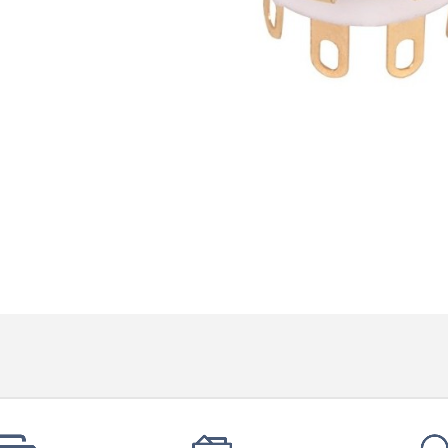
790,00 €
DAN CLARK AUDIO AEON 2
CLOSED NOIRE Casque...
919,00 €
EVERSOLO DMP-A6 MASTER
EDITION GEN 2 Lecteur...
1 290,00 €
LUXSIN X9 DAC Amplificateur
Casque AK4191 +...
1 099,00 €