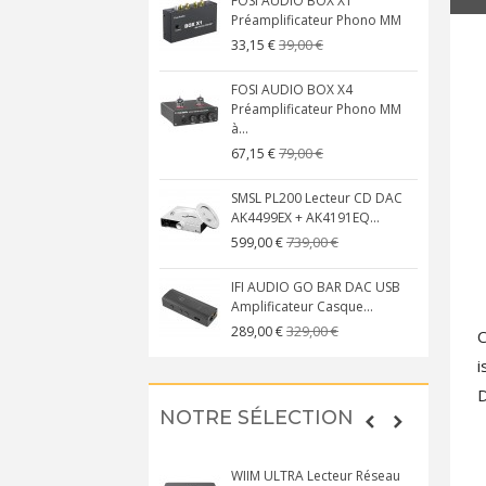
FOSI AUDIO BOX X1
Préamplificateur Phono MM
39,00 €
33,15 €
FOSI AUDIO BOX X4
Préamplificateur Phono MM
à...
79,00 €
67,15 €
SMSL PL200 Lecteur CD DAC
AK4499EX + AK4191EQ...
739,00 €
599,00 €
IFI AUDIO GO BAR DAC USB
Amplificateur Casque...
329,00 €
289,00 €
i
D
NOTRE SÉLECTION
WIIM ULTRA Lecteur Réseau