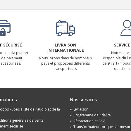
 SÉCURISÉ
LIVRAISON
SERVICE
INTERNATIONALE
osons la plupart
Notre servic
 de paiement
Nous livrons dans de nombreux
disponible du lu
et sécurisés.
pays et proposons différents
de 9h à 17h pour
transporteurs.
questions 
rmations
Nos services
opos - Spécialiste de l'audio et de la
»
Livraison
»
Programme de fidélité
itions générales de vente
»
Rétractation et SAV
ement sécurisé
»
Transformateur torique sur mesur