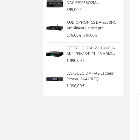
DAC ES9038Q2M...
399,00 €
AUDIOPHONICS DA-S250NC
Amplificateur Intégré...
649,00 €
579,00 €
EVERSOLO DAC-Z10 DAC 2x
AK4499+AK4191 I2S HDMI...
1 990,00 €
EVERSOLO DMP-A8 Lecteur
Réseau AK4191EQ...
1 990,00 €