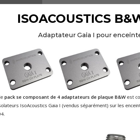
NEUTRIK NC3FXX Connecteur
XLR Femelle 3 Pôles...
4,95 €
4,30 €
ISOACOUSTICS B&
[GRADE B] DAYTON AUDIO
MKSX4 Enceinte Subwoofer...
Adaptateur Gaia I pour encein
179,90 €
149,00 €
AUDIOPHONICS DA-S250NC
Amplificateur Intégré...
649,00 €
579,00 €
FOSI AUDIO CA30
Amplificateur 4 Voies pour...
159,99 €
135,99 €
Ce
pack se composant de 4 adaptateurs de plaque B&W
est co
solateurs IsoAcoustics Gaia I (vendus séparément) sur les ence
4.
AUDIOPHONICS DAW-S250NC