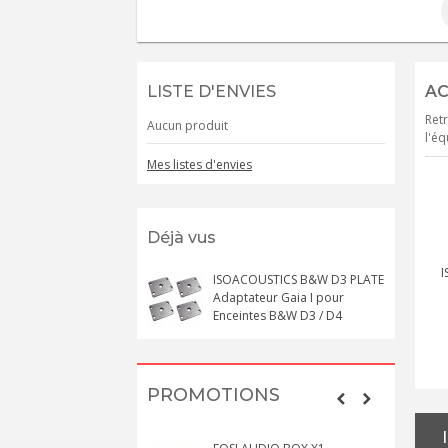
LISTE D'ENVIES
AC
Retr
Aucun produit
l'éq
Mes listes d'envies
Déjà vus
I
ISOACOUSTICS B&W D3 PLATE
Adaptateur Gaia I pour
Enceintes B&W D3 / D4
PROMOTIONS