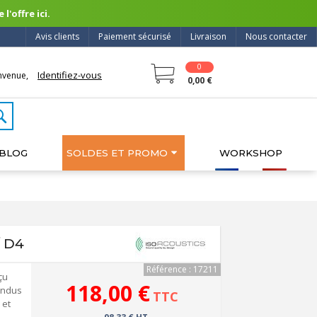
l'offre ici.
Avis clients
Paiement sécurisé
Livraison
Nous contacter
0
Identifiez-vous
nvenue,
0,00 €
BLOG
SOLDES ET PROMO
WORKSHOP
/ D4
Référence : 17211
çu
118,00 €
endus
TTC
 et