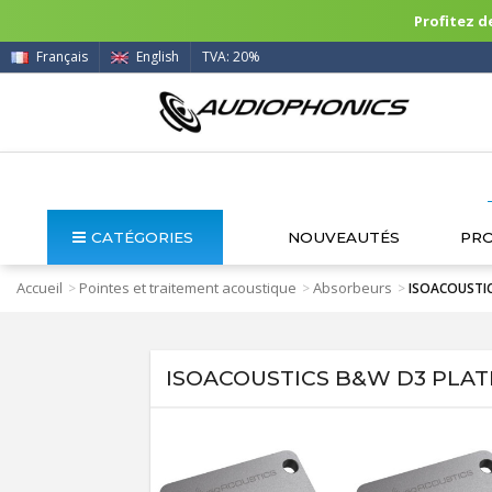
Profitez de
Français
English
TVA: 20%
CATÉGORIES
NOUVEAUTÉS
PR
Accueil
Pointes et traitement acoustique
Absorbeurs
>
>
>
ISOACOUSTICS
ISOACOUSTICS B&W D3 PLATE 