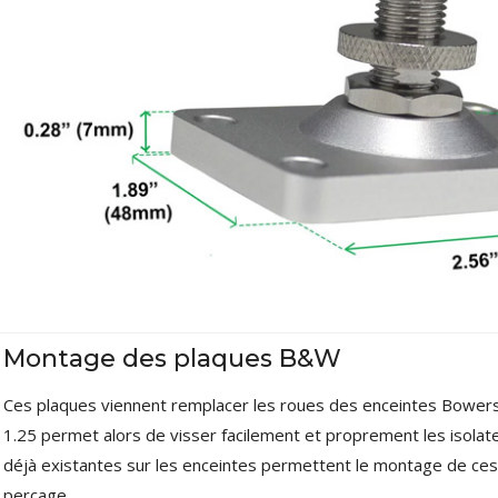
Amplificateur Intégré...
790,00 €
DAN CLARK AUDIO AEON 2
CLOSED NOIRE Casque...
919,00 €
EVERSOLO DMP-A6 MASTER
EDITION GEN 2 Lecteur...
1 290,00 €
LUXSIN X9 DAC Amplificateur
Casque AK4191 +...
1 099,00 €
Montage des plaques B&W
Ces plaques viennent remplacer les roues des enceintes Bowers
1.25 permet alors de visser facilement et proprement les isolate
déjà existantes sur les enceintes permettent le montage de ces
perçage.