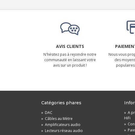
AVIS CLIENTS
PAIEMENT
N'hésitez pas à rejoindre notre
Nous vous prop
communauté en laissant votre
des moyens
avis sur un produit !
populaires 
Catégories phares
Info
»
DAC
»
A pr
HiFi
»
Câbles au Mètre
»
Cond
»
Amplificateurs audio
»
Pai
»
Lecteurs réseau audio