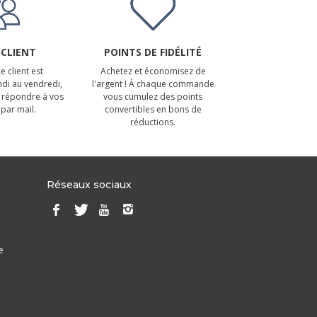
 CLIENT
POINTS DE FIDÉLITÉ
e client est
Achetez et économisez de
ndi au vendredi,
l'argent ! À chaque commande
 répondre à vos
vous cumulez des points
par mail.
convertibles en bons de
réductions.
Réseaux sociaux
e