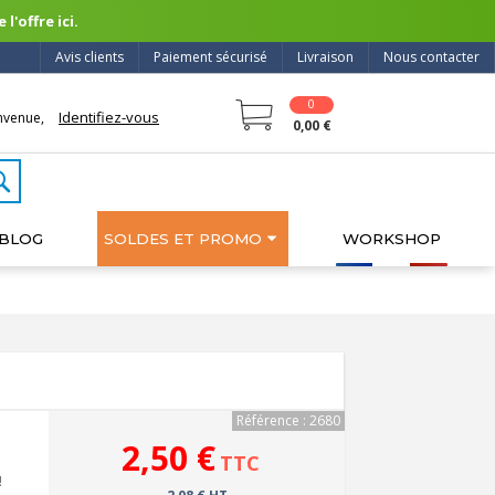
l'offre ici.
Avis clients
Paiement sécurisé
Livraison
Nous contacter
0
Identifiez-vous
nvenue,
0,00 €
BLOG
SOLDES ET PROMO
WORKSHOP
Référence : 2680
2,50 €
TTC
!