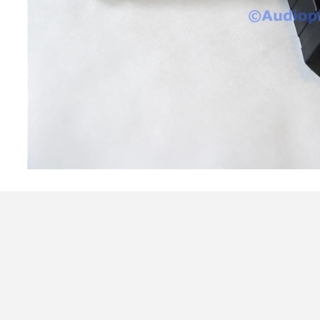
4,95 €
4,30 €
[GRADE B] DAYTON AUDIO
MKSX4 Enceinte Subwoofer...
179,90 €
149,00 €
AUDIOPHONICS DA-S250NC
Amplificateur Intégré...
649,00 €
579,00 €
FOSI AUDIO CA30
Amplificateur 4 Voies pour...
159,99 €
135,99 €
AUDIOPHONICS DAW-S250NC
Amplificateur Intégré...