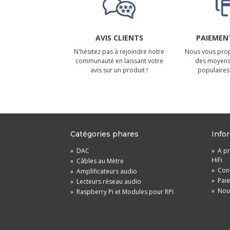
AVIS CLIENTS
PAIEMENT
N'hésitez pas à rejoindre notre
Nous vous prop
communauté en laissant votre
des moyens
avis sur un produit !
populaires 
Catégories phares
Info
»
DAC
»
A pr
HiFi
»
Câbles au Mètre
»
Cond
»
Amplificateurs audio
»
Pai
»
Lecteurs réseau audio
»
Nou
»
Raspberry Pi et Modules pour RPI