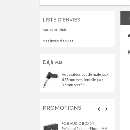
LISTE D'ENVIES
Aucun produit
A
Mes listes d'envies
j
Déjà vus
Adaptateur coudé mâle jack
6.35mm vers femelle jack
3.5mm stéréo
PROMOTIONS
FOSI AUDIO BOX X1
Préamplificateur Phono MM