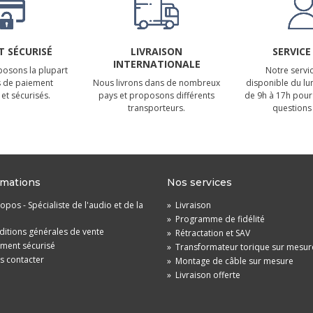
 SÉCURISÉ
LIVRAISON
SERVICE
INTERNATIONALE
osons la plupart
Notre servic
 de paiement
Nous livrons dans de nombreux
disponible du lu
et sécurisés.
pays et proposons différents
de 9h à 17h pour
transporteurs.
questions 
rmations
Nos services
opos - Spécialiste de l'audio et de la
»
Livraison
»
Programme de fidélité
itions générales de vente
»
Rétractation et SAV
ement sécurisé
»
Transformateur torique sur mesur
s contacter
»
Montage de câble sur mesure
»
Livraison offerte