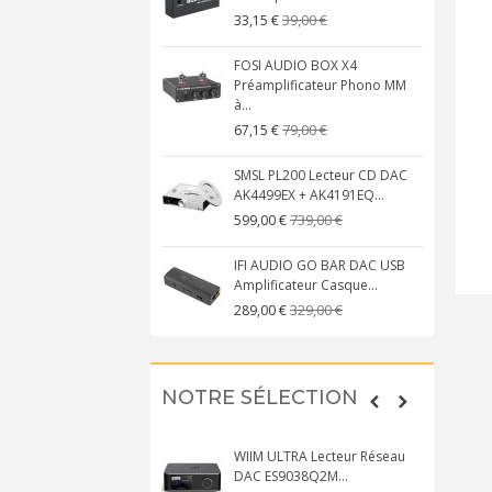
39,00 €
33,15 €
FOSI AUDIO BOX X4
Préamplificateur Phono MM
à...
79,00 €
67,15 €
SMSL PL200 Lecteur CD DAC
AK4499EX + AK4191EQ...
739,00 €
599,00 €
IFI AUDIO GO BAR DAC USB
Amplificateur Casque...
329,00 €
289,00 €
NOTRE SÉLECTION
WIIM ULTRA Lecteur Réseau
DAC ES9038Q2M...