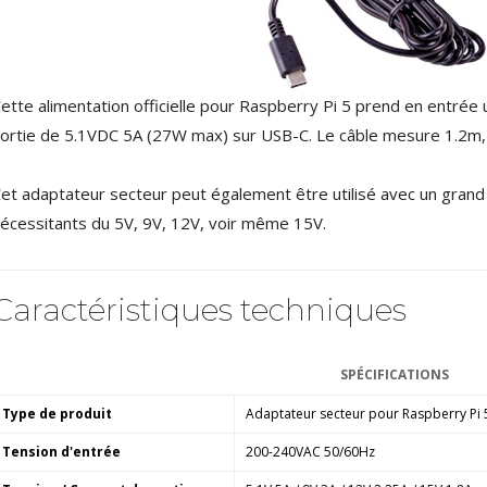
AUDIOPHONICS DAW-S250NC
Amplificateur Intégré...
790,00 €
ette alimentation officielle pour Raspberry Pi 5 prend en entré
DAN CLARK AUDIO AEON 2
ortie de 5.1VDC 5A (27W max) sur USB-C. Le câble mesure 1.2m
CLOSED NOIRE Casque...
919,00 €
et adaptateur secteur peut également être utilisé avec un gran
EVERSOLO DMP-A6 MASTER
écessitants du 5V, 9V, 12V, voir même 15V.
EDITION GEN 2 Lecteur...
1 290,00 €
LUXSIN X9 DAC Amplificateur
Caractéristiques techniques
Casque AK4191 +...
1 099,00 €
SPÉCIFICATIONS
Type de produit
Adaptateur secteur pour Raspberry Pi
Tension d'entrée
200-240VAC 50/60Hz