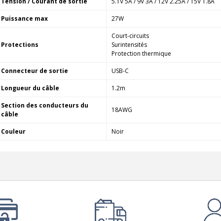
Tension / Courant de sortie
5.1V 5A / 9V 3A / 12V 2.25A / 15V 1.8A
Puissance max
27W
Court-circuits
Protections
Surintensités
Protection thermique
Connecteur de sortie
USB-C
Longueur du câble
1.2m
Section des conducteurs du
18AWG
câble
Couleur
Noir