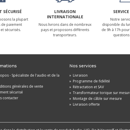
 SÉCURISÉ
LIVRAISON
SERVICE
INTERNATIONALE
osons la plupart
Notre servic
 de paiement
Nous livrons dans de nombreux
disponible du lu
et sécurisés.
pays et proposons différents
de 9h à 17h pour
transporteurs.
questions 
rmations
Nos services
opos - Spécialiste de l'audio et de la
»
Livraison
»
Programme de fidélité
itions générales de vente
»
Rétractation et SAV
ement sécurisé
»
Transformateur torique sur mesur
s contacter
»
Montage de câble sur mesure
»
Livraison offerte