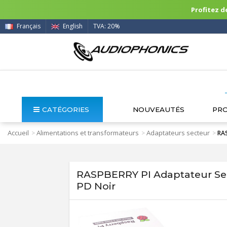
Profitez de
Français
English
TVA: 20%
CATÉGORIES
NOUVEAUTÉS
PR
Accueil
Alimentations et transformateurs
Adaptateurs secteur
>
>
>
RAS
RASPBERRY PI Adaptateur Sec
PD Noir