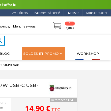
l'offre ici.
Avis clients
Paiement sécurisé
Livraison
Nous contacter
0
Identifiez-vous
nvenue,
0,00 €
BLOG
SOLDES ET PROMO
WORKSHOP
C USB-PD Noir
 27W USB-C USB-
Référence : 18439
e une
14,90 €
ur
TTC