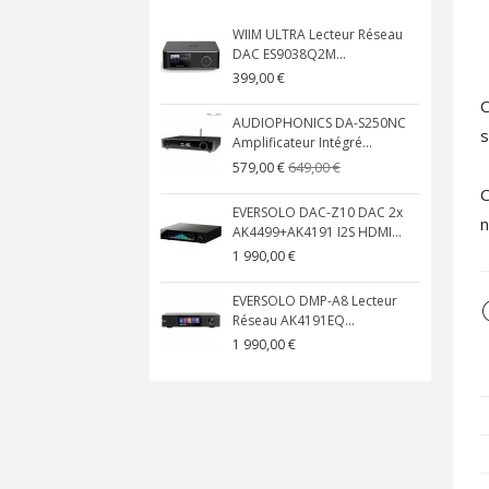
WIIM ULTRA Lecteur Réseau
DAC ES9038Q2M...
399,00 €
C
AUDIOPHONICS DA-S250NC
s
Amplificateur Intégré...
649,00 €
579,00 €
C
EVERSOLO DAC-Z10 DAC 2x
n
AK4499+AK4191 I2S HDMI...
1 990,00 €
EVERSOLO DMP-A8 Lecteur
Réseau AK4191EQ...
1 990,00 €