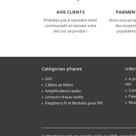
AVIS CLIENTS
PAIEMENT
N'hésitez pas à rejoindre notre
Nous vous prop
communauté en laissant votre
des moyens
avis sur un produit !
populaires 
Catégories phares
Info
»
DAC
»
A pr
HiFi
»
Câbles au Mètre
»
Cond
»
Amplificateurs audio
»
Pai
»
Lecteurs réseau audio
»
Nou
»
Raspberry Pi et Modules pour RPI