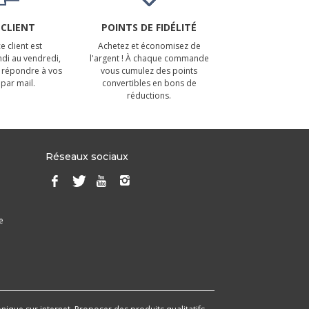
 CLIENT
POINTS DE FIDÉLITÉ
e client est
Achetez et économisez de
ndi au vendredi,
l'argent ! À chaque commande
 répondre à vos
vous cumulez des points
par mail.
convertibles en bons de
réductions.
Réseaux sociaux
e