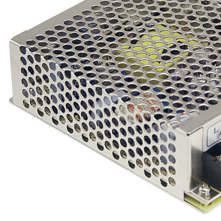
Amplificateur Intégré...
790,00 €
DAN CLARK AUDIO AEON 2
CLOSED NOIRE Casque...
919,00 €
EVERSOLO DMP-A6 MASTER
EDITION GEN 2 Lecteur...
1 290,00 €
LUXSIN X9 DAC Amplificateur
Casque AK4191 +...
1 099,00 €