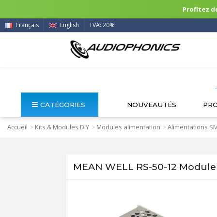
Profitez de
Français
English
TVA: 20%
CATÉGORIES
NOUVEAUTÉS
PR
Accueil
Kits & Modules DIY
Modules alimentation
Alimentations S
>
>
>
MEAN WELL RS-50-12 Module 