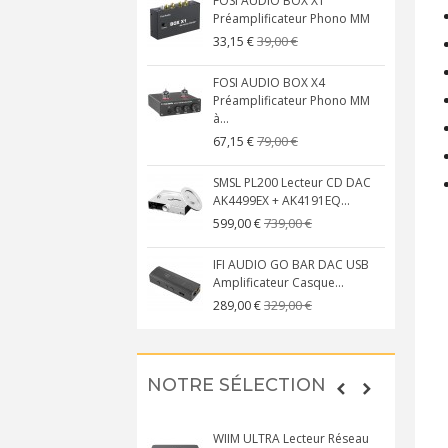
FOSI AUDIO BOX X1
Préamplificateur Phono MM
39,00 €
33,15 €
FOSI AUDIO BOX X4
Préamplificateur Phono MM
à...
79,00 €
67,15 €
SMSL PL200 Lecteur CD DAC
AK4499EX + AK4191EQ...
739,00 €
599,00 €
IFI AUDIO GO BAR DAC USB
Amplificateur Casque...
329,00 €
289,00 €
NOTRE SÉLECTION
WIIM ULTRA Lecteur Réseau