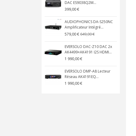
DAC ES9038Q2M...
399,00 €
AUDIOPHONICS DA-S250NC
Amplificateur Intégré...
649,00 €
579,00 €
EVERSOLO DAC-Z10 DAC 2x
AK4499+AK4191 I2S HDMI...
1 990,00 €
EVERSOLO DMP-A8 Lecteur
Réseau AK4191EQ...
1 990,00 €