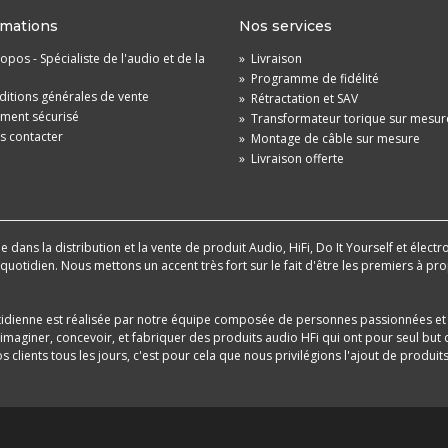
rmations
Nos services
opos - Spécialiste de l'audio et de la
»
Livraison
»
Programme de fidélité
itions générales de vente
»
Rétractation et SAV
ement sécurisé
»
Transformateur torique sur mesur
s contacter
»
Montage de câble sur mesure
»
Livraison offerte
dans la distribution et la vente de produit Audio, HiFi, Do It Yourself et électr
u quotidien. Nous mettons un accent très fort sur le fait d'être les premiers à
tidienne est réalisée par notre équipe composée de personnes passionnées et 
aginer, concevoir, et fabriquer des produits audio HFi qui ont pour seul but d
 clients tous les jours, c'est pour cela que nous privilégions l'ajout de produ