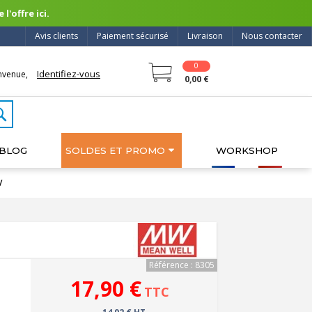
l'offre ici.
Avis clients
Paiement sécurisé
Livraison
Nous contacter
0
Identifiez-vous
nvenue,
0,00 €
BLOG
SOLDES ET PROMO
WORKSHOP
V
Référence : 8305
17,90 €
TTC