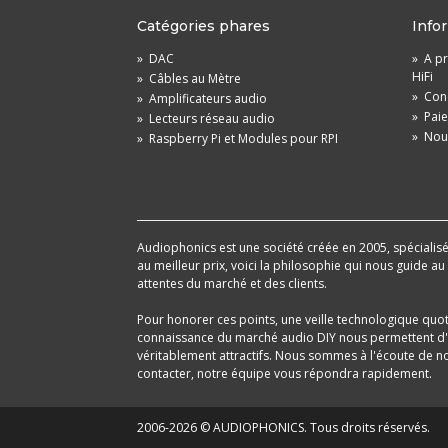
Catégories phares
Info
»
DAC
»
A pr
HiFi
»
Câbles au Mètre
»
Cond
»
Amplificateurs audio
»
Pai
»
Lecteurs réseau audio
»
Nou
»
Raspberry Pi et Modules pour RPI
Audiophonics est une société créée en 2005, spécialisée 
au meilleur prix, voici la philosophie qui nous guide a
attentes du marché et des clients.
Pour honorer ces points, une veille technologique quo
connaissance du marché audio DIY nous permettent d'im
véritablement attractifs. Nous sommes à l'écoute de nos
contacter, notre équipe vous répondra rapidement.
2006-2026 © AUDIOPHONICS. Tous droits réservés.