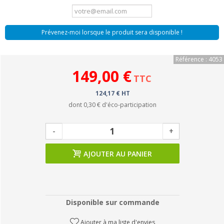
Prévenez-moi lorsque le produit sera disponible !
Référence : 4053
149,00 €
TTC
124,17 € HT
dont
0,30 €
d'éco-participation
-
+
AJOUTER AU PANIER
Disponible sur commande
Ajouter à ma liste d'envies