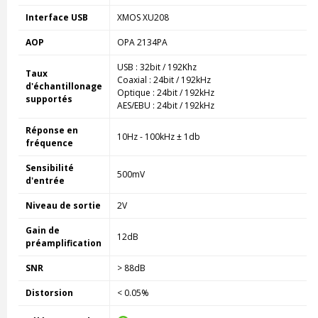
Interface USB
XMOS XU208
AOP
OPA 2134PA
USB : 32bit / 192Khz
Taux
Coaxial : 24bit / 192kHz
d'échantillonage
Optique : 24bit / 192kHz
supportés
AES/EBU : 24bit / 192kHz
Réponse en
10Hz - 100kHz ± 1db
fréquence
Sensibilité
500mV
d'entrée
Niveau de sortie
2V
Gain de
12dB
préamplification
SNR
> 88dB
Distorsion
< 0.05%