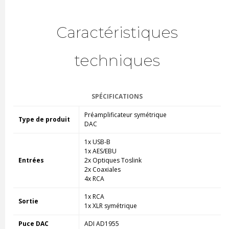
Caractéristiques
techniques
SPÉCIFICATIONS
Préamplificateur symétrique
Type de produit
DAC
1x USB-B
1x AES/EBU
Entrées
2x Optiques Toslink
2x Coaxiales
4x RCA
1x RCA
Sortie
1x XLR symétrique
Puce DAC
ADI AD1955