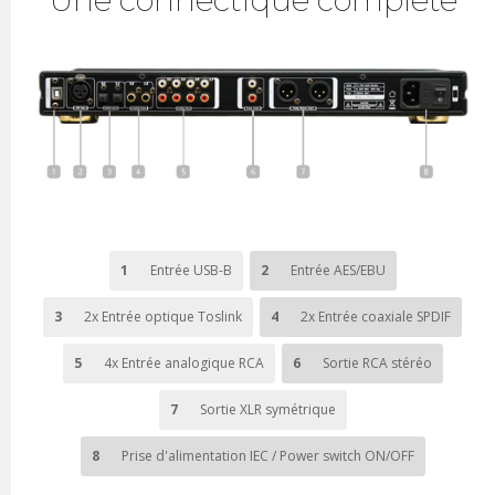
Une connectique complète
1
Entrée USB-B
2
Entrée AES/EBU
3
2x Entrée optique Toslink
4
2x Entrée coaxiale SPDIF
5
4x Entrée analogique RCA
6
Sortie RCA stéréo
7
Sortie XLR symétrique
8
Prise d'alimentation IEC / Power switch ON/OFF