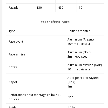
Facade
130
450
10
CARACTÉRISTIQUES
Type
Boîtier à monter
Aluminium (Argent)
Face avant
10mm épaisseur
Aluminium (Noir)
Face arrière
3mm épaisseur
Aluminium extrudé (Noir)
Cotés
10mm épaisseur
Acier peint anti-rayures
Capot
(Noir)
1mm
Perforations pour montage en baie 19
Non
pouces
Poids
4.7 kg